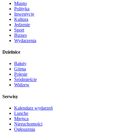
Miasto
Polityka
Inwestycje
Kultura
Jedzenie
Sport
Biznes
Wydarzenia
Dzielnice
Bałuty
Górna
Polesie
Śródmieście
Widzew
Serwisy
Kalendarz wydarzeń
Lunche
Miejsca
Nieruchomości
Ogłoszenia