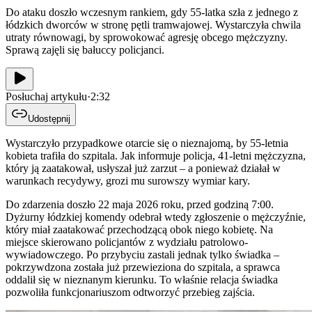
Do ataku doszło wczesnym rankiem, gdy 55-latka szła z jednego z
łódzkich dworców w stronę pętli tramwajowej. Wystarczyła chwila
utraty równowagi, by sprowokować agresję obcego mężczyzny.
Sprawą zajęli się bałuccy policjanci.
Posłuchaj artykułu
·
2:32
Udostępnij
Wystarczyło przypadkowe otarcie się o nieznajomą, by 55-letnia
kobieta trafiła do szpitala. Jak informuje policja, 41-letni mężczyzna,
który ją zaatakował, usłyszał już zarzut – a ponieważ działał w
warunkach recydywy, grozi mu surowszy wymiar kary.
Do zdarzenia doszło 22 maja 2026 roku, przed godziną 7:00.
Dyżurny łódzkiej komendy odebrał wtedy zgłoszenie o mężczyźnie,
który miał zaatakować przechodzącą obok niego kobietę. Na
miejsce skierowano policjantów z wydziału patrolowo-
wywiadowczego. Po przybyciu zastali jednak tylko świadka –
pokrzywdzona została już przewieziona do szpitala, a sprawca
oddalił się w nieznanym kierunku. To właśnie relacja świadka
pozwoliła funkcjonariuszom odtworzyć przebieg zajścia.