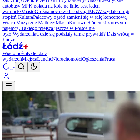
zabrzmi jazzem. Przed nami trzy koncerty
·
Miasto
Elektryczne
autobusy MPK pojadą na kolejne linie. Jest jeden
warunek
·
Miasto
Groźna noc przed Łodzią. IMGW wydało drugi
stopień
·
Kultura
Pałacowy ogród zamieni się w salę koncertową.
Wraca Muzyczne Matinée
·
Miasto
Kultowe Siódemki z nowym
najemcą. Takiego miejsca jeszcze w Polsce nie
było
·
Wydarzenia
Gdzie się podziały tamte prywatki? Dziś wrócą w
Łodzi
·
Wiadomości
Kalendarz
wydarzeń
Miejsca
Lunche
Nieruchomości
Ogłoszenia
Praca
--°