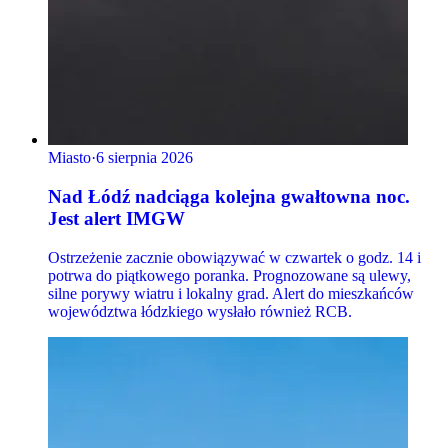
Miasto
·
6 sierpnia 2026
Nad Łódź nadciąga kolejna gwałtowna noc.
Jest alert IMGW
Ostrzeżenie zacznie obowiązywać w czwartek o godz. 14 i
potrwa do piątkowego poranka. Prognozowane są ulewy,
silne porywy wiatru i lokalny grad. Alert do mieszkańców
województwa łódzkiego wysłało również RCB.