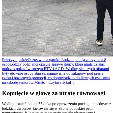
Przeczytaj także
Oszustwa na garnki. Łódzka policja zatrzymała 8
osób
Łódzcy policjanci opisują sprawę grupy, która miała działać
podczas pokazów sprzętu RTV i AGD. Według śledczych ofiarami
były głównie osoby starsze, namawiane do zakupów pod presją
czasu i pozornych promocji, co doprowadziło do licznych oszustwa
na szkodę seniorów.
Miasto · Czytaj artykuł
→
Kopnięcie w głowę za utratę równowagi
Według ustaleń policji 55-latka po opuszczeniu pociągu na jednym z
łódzkich dworców kierowała się w stronę pobliskiej pętli
tramwajowej. W pewnym momencie straciła równowagę i