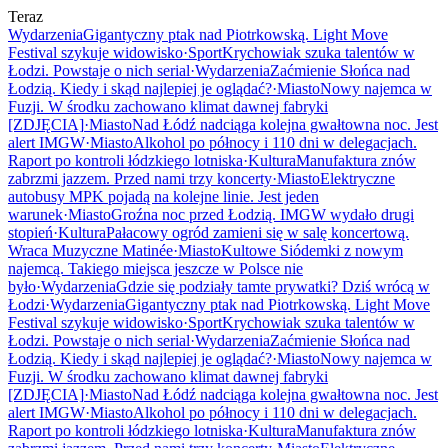
Teraz
Wydarzenia
Gigantyczny ptak nad Piotrkowską. Light Move
Festival szykuje widowisko
·
Sport
Krychowiak szuka talentów w
Łodzi. Powstaje o nich serial
·
Wydarzenia
Zaćmienie Słońca nad
Łodzią. Kiedy i skąd najlepiej je oglądać?
·
Miasto
Nowy najemca w
Fuzji. W środku zachowano klimat dawnej fabryki
[ZDJĘCIA]
·
Miasto
Nad Łódź nadciąga kolejna gwałtowna noc. Jest
alert IMGW
·
Miasto
Alkohol po północy i 110 dni w delegacjach.
Raport po kontroli łódzkiego lotniska
·
Kultura
Manufaktura znów
zabrzmi jazzem. Przed nami trzy koncerty
·
Miasto
Elektryczne
autobusy MPK pojadą na kolejne linie. Jest jeden
warunek
·
Miasto
Groźna noc przed Łodzią. IMGW wydało drugi
stopień
·
Kultura
Pałacowy ogród zamieni się w salę koncertową.
Wraca Muzyczne Matinée
·
Miasto
Kultowe Siódemki z nowym
najemcą. Takiego miejsca jeszcze w Polsce nie
było
·
Wydarzenia
Gdzie się podziały tamte prywatki? Dziś wrócą w
Łodzi
·
Wydarzenia
Gigantyczny ptak nad Piotrkowską. Light Move
Festival szykuje widowisko
·
Sport
Krychowiak szuka talentów w
Łodzi. Powstaje o nich serial
·
Wydarzenia
Zaćmienie Słońca nad
Łodzią. Kiedy i skąd najlepiej je oglądać?
·
Miasto
Nowy najemca w
Fuzji. W środku zachowano klimat dawnej fabryki
[ZDJĘCIA]
·
Miasto
Nad Łódź nadciąga kolejna gwałtowna noc. Jest
alert IMGW
·
Miasto
Alkohol po północy i 110 dni w delegacjach.
Raport po kontroli łódzkiego lotniska
·
Kultura
Manufaktura znów