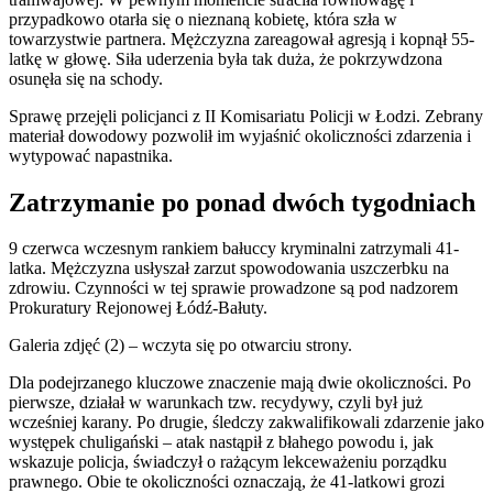
przypadkowo otarła się o nieznaną kobietę, która szła w
towarzystwie partnera. Mężczyzna zareagował agresją i kopnął 55-
latkę w głowę. Siła uderzenia była tak duża, że pokrzywdzona
osunęła się na schody.
Sprawę przejęli policjanci z II Komisariatu Policji w Łodzi. Zebrany
materiał dowodowy pozwolił im wyjaśnić okoliczności zdarzenia i
wytypować napastnika.
Zatrzymanie po ponad dwóch tygodniach
9 czerwca wczesnym rankiem bałuccy kryminalni zatrzymali 41-
latka. Mężczyzna usłyszał zarzut spowodowania uszczerbku na
zdrowiu. Czynności w tej sprawie prowadzone są pod nadzorem
Prokuratury Rejonowej Łódź-Bałuty.
Galeria zdjęć (2) – wczyta się po otwarciu strony.
Dla podejrzanego kluczowe znaczenie mają dwie okoliczności. Po
pierwsze, działał w warunkach tzw. recydywy, czyli był już
wcześniej karany. Po drugie, śledczy zakwalifikowali zdarzenie jako
występek chuligański – atak nastąpił z błahego powodu i, jak
wskazuje policja, świadczył o rażącym lekceważeniu porządku
prawnego. Obie te okoliczności oznaczają, że 41-latkowi grozi