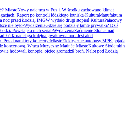
ać?
·
Miasto
Nowy najemca w Fuzji. W środku zachowano klimat
gacjach. Raport po kontroli łódzkiego lotniska
·
Kultura
Manufaktura
a noc przed Łodzią. IMGW wydało drugi stopień
·
Kultura
Pałacowy
sce nie było
·
Wydarzenia
Gdzie się podziały tamte prywatki? Dziś
odzi. Powstaje o nich serial
·
Wydarzenia
Zaćmienie Słońca nad
ad Łódź nadciąga kolejna gwałtowna noc. Jest alert
 Przed nami trzy koncerty
·
Miasto
Elektryczne autobusy MPK pojadą
alę koncertową. Wraca Muzyczne Matinée
·
Miasto
Kultowe Siódemki z
owie hodowali konopie, ojciec gromadził broń. Nalot pod Łodzią