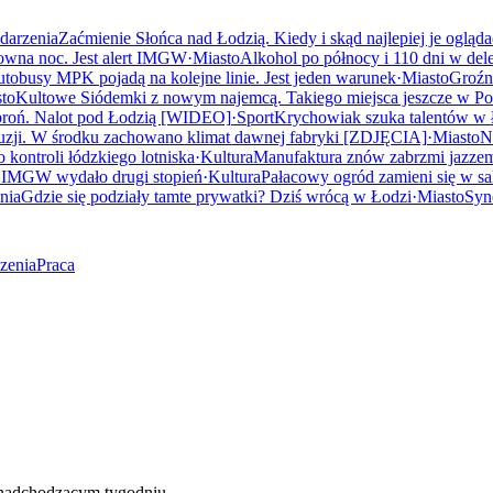
darzenia
Zaćmienie Słońca nad Łodzią. Kiedy i skąd najlepiej je ogląd
owna noc. Jest alert IMGW
·
Miasto
Alkohol po północy i 110 dni w dele
utobusy MPK pojadą na kolejne linie. Jest jeden warunek
·
Miasto
Groźn
to
Kultowe Siódemki z nowym najemcą. Takiego miejsca jeszcze w Pol
 broń. Nalot pod Łodzią [WIDEO]
·
Sport
Krychowiak szuka talentów w Ł
zji. W środku zachowano klimat dawnej fabryki [ZDJĘCIA]
·
Miasto
N
 kontroli łódzkiego lotniska
·
Kultura
Manufaktura znów zabrzmi jazzem.
. IMGW wydało drugi stopień
·
Kultura
Pałacowy ogród zamieni się w s
nia
Gdzie się podziały tamte prywatki? Dziś wrócą w Łodzi
·
Miasto
Syn
zenia
Praca
 nadchodzącym tygodniu.