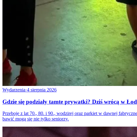
Wydarzenia
·
4 sierpnia 2026
Gdzie się podziały tamte prywatki? Dziś wrócą w Łod
Przeboje z lat 70., 80. i 90., wodzirej oraz parkiet w dawnej fabryc
bawić mogą się nie tylko seniorzy.