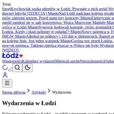
Teraz
Sport
Krychowiak szuka talentów w Łodzi. Powstaje o nich serial
·
Wy
dawnej fabryki [ZDJĘCIA]
·
Miasto
Nad Łódź nadciąga kolejna gwałt
znów zabrzmi jazzem. Przed nami trzy koncerty
·
Miasto
Elektryczne a
ogród zamieni się w salę koncertową. Wraca Muzyczne Matinée
·
Mias
wrócą w Łodzi
·
Miasto
Synowie hodowali konopie, ojciec gromadził
Łodzią. Kiedy i skąd najlepiej je oglądać?
·
Miasto
Nowy najemca w Fu
IMGW
·
Miasto
Alkohol po północy i 110 dni w delegacjach. Raport po
na kolejne linie. Jest jeden warunek
·
Miasto
Groźna noc przed Łodzią
nowym najemcą. Takiego miejsca jeszcze w Polsce nie było
·
Wydarze
[WIDEO]
·
Wiadomości
Kalendarz wydarzeń
Miejsca
Lunche
Nieruchomości
Ogłos
--°
Strona główna
Artykuły
Wydarzenia
Wydarzenia
w Łodzi
Polecane wydarzenia w Łodzi – co robić wieczorem, w weekend, w