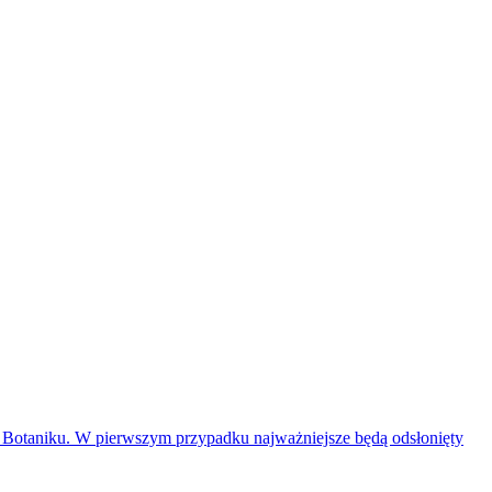
 Botaniku. W pierwszym przypadku najważniejsze będą odsłonięty