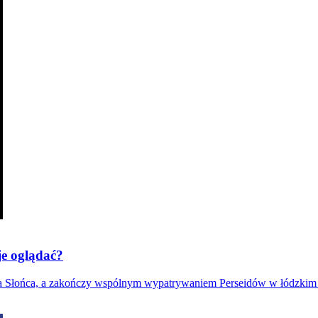
je oglądać?
nia Słońca, a zakończy wspólnym wypatrywaniem Perseidów w łódzkim