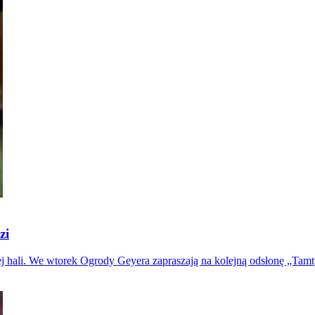
zi
znej hali. We wtorek Ogrody Geyera zapraszają na kolejną odsłonę „Tamt