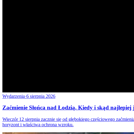
Wydarzenia
·
6 sierpnia 2026
Zaćmienie Słońca nad Łodzią. Kiedy i skąd najlepiej 
Wieczór 12 sierpnia zacznie się od głębokiego częściowego zaćmie
horyzont i właściwa ochrona wzroku.