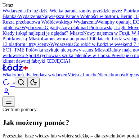
Teraz
Wydarzenia
To już dziś. Wielka parada samby przejdzie przez Piotrk
Blanka
·
Wydarzenia
Największa Parada Wolności w historii. Berlin, 13
Rusza przebudowa Wróblewskiego
·
Wydarzenia
Wampiry opanują EC
jubileusz
·
Wydarzenia
Gigantyczny ptak nad Piotrkowską. Light Move
Kiedy i skąd najlepiej je oglądać?
·
Miasto
Nowy najemca w Fuzji. W ś
Piotrkowską
·
Miasto
Lamus wraca po ponad 100 latach. Łódź wyciąga
13 platform i trzy sceny
·
Wydarzenia
Co robić w Łodzi w weekend 7–9
EC1. TME Polówka szykuje nietypowy seans
·
Miasto
Bałuty mają now
widowisko
·
Sport
Krychowiak szuka talentów w Łodzi. Powstaje o nic
klimat dawnej fabryki [ZDJĘCIA]
·
Wiadomości
Kalendarz wydarzeń
Miejsca
Lunche
Nieruchomości
Ogłos
--°
Centrum pomocy
Jak możemy pomóc?
Przeszukaj bazę wiedzy lub wybierz ścieżkę – dla czytelników portal