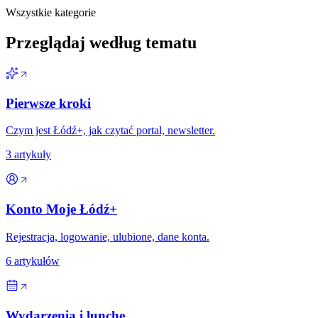
Wszystkie kategorie
Przeglądaj według tematu
Pierwsze kroki
Czym jest Łódź+, jak czytać portal, newsletter.
3
artykuły
Konto Moje Łódź+
Rejestracja, logowanie, ulubione, dane konta.
6
artykułów
Wydarzenia i lunche