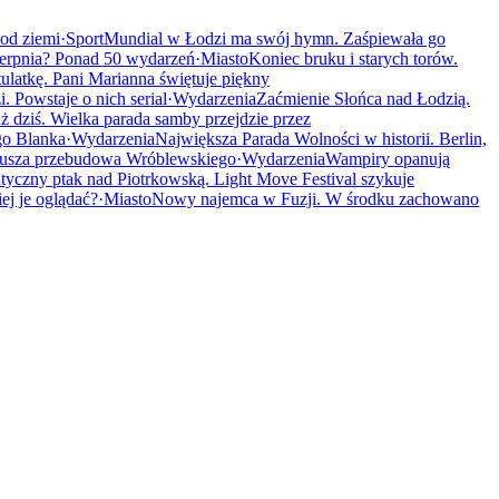
od ziemi
·
Sport
Mundial w Łodzi ma swój hymn. Zaśpiewała go
erpnia? Ponad 50 wydarzeń
·
Miasto
Koniec bruku i starych torów.
ulatkę. Pani Marianna świętuje piękny
 Powstaje o nich serial
·
Wydarzenia
Zaćmienie Słońca nad Łodzią.
uż dziś. Wielka parada samby przejdzie przez
go Blanka
·
Wydarzenia
Największa Parada Wolności w historii. Berlin,
 Rusza przebudowa Wróblewskiego
·
Wydarzenia
Wampiry opanują
tyczny ptak nad Piotrkowską. Light Move Festival szykuje
ej je oglądać?
·
Miasto
Nowy najemca w Fuzji. W środku zachowano