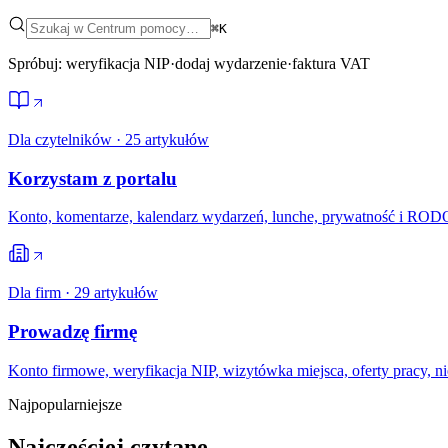
⌘K
Spróbuj:
weryfikacja NIP
·
dodaj wydarzenie
·
faktura VAT
Dla czytelników
·
25
artykułów
Korzystam z portalu
Konto, komentarze, kalendarz wydarzeń, lunche, prywatność i ROD
Dla firm
·
29
artykułów
Prowadzę firmę
Konto firmowe, weryfikacja NIP, wizytówka miejsca, oferty pracy, ni
Najpopularniejsze
Najczęściej czytane