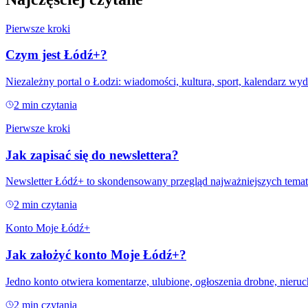
Pierwsze kroki
Czym jest Łódź+?
Niezależny portal o Łodzi: wiadomości, kultura, sport, kalendarz wy
2
min czytania
Pierwsze kroki
Jak zapisać się do newslettera?
Newsletter Łódź+ to skondensowany przegląd najważniejszych temat
2
min czytania
Konto Moje Łódź+
Jak założyć konto Moje Łódź+?
Jedno konto otwiera komentarze, ulubione, ogłoszenia drobne, nieruch
2
min czytania