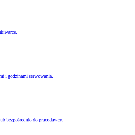
ukiwarce.
ami i godzinami serwowania.
e lub bezpośrednio do pracodawcy.