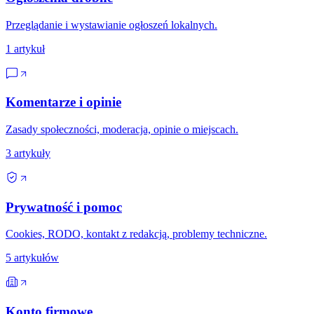
Przeglądanie i wystawianie ogłoszeń lokalnych.
1
artykuł
Komentarze i opinie
Zasady społeczności, moderacja, opinie o miejscach.
3
artykuły
Prywatność i pomoc
Cookies, RODO, kontakt z redakcją, problemy techniczne.
5
artykułów
Konto firmowe