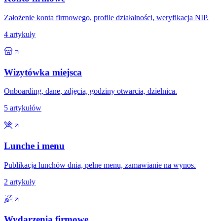
Założenie konta firmowego, profile działalności, weryfikacja NIP.
4
artykuły
Wizytówka miejsca
Onboarding, dane, zdjęcia, godziny otwarcia, dzielnica.
5
artykułów
Lunche i menu
Publikacja lunchów dnia, pełne menu, zamawianie na wynos.
2
artykuły
Wydarzenia firmowe