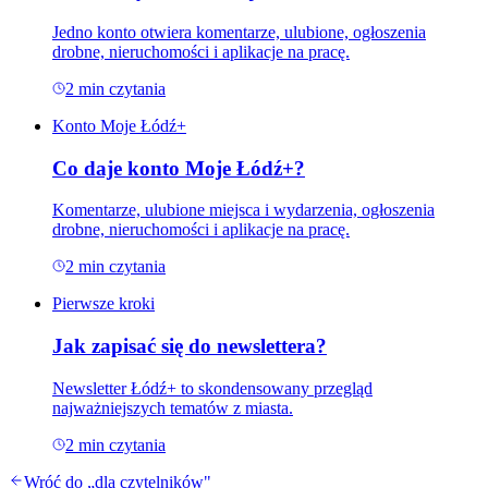
Jedno konto otwiera komentarze, ulubione, ogłoszenia
drobne, nieruchomości i aplikacje na pracę.
2
min czytania
Konto Moje Łódź+
Co daje konto Moje Łódź+?
Komentarze, ulubione miejsca i wydarzenia, ogłoszenia
drobne, nieruchomości i aplikacje na pracę.
2
min czytania
Pierwsze kroki
Jak zapisać się do newslettera?
Newsletter Łódź+ to skondensowany przegląd
najważniejszych tematów z miasta.
2
min czytania
Wróć do „
dla czytelników
"