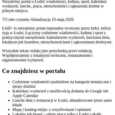
Niezależny portal o Łodzi: wiadomości, kultura, sport, kalendarz
wydarzeń, lunche, praca, nieruchomości i ogłoszenia drobne w
jednym miejscu.
2
min czytania
·
Aktualizacja
10 maja 2026
Łódź+ to niezależny portal regionalny tworzony przez ludzi, którzy
żyją w Łodzi. Łączymy codzienne wiadomości, kulturę i sport z
praktycznymi narzędziami: kalendarzem wydarzeń, lunchami dnia,
lokalnym job boardem, nieruchomościami i ogłoszeniami drobnymi.
Wszystkie teksty redakcyjne przechodzą przez redakcję.
Współpracujemy z lokalnymi twórcami, restauratorami i
organizatorami wydarzeń.
Co znajdziesz w portalu
Codzienne wiadomości podzielone na kategorie tematyczne i
strony dzielnic
Kalendarz wydarzeń z możliwością dodania do Google lub
Apple Calendar
Lunche dnia z restauracji w Łodzi, aktualizowane przez same
lokale
Mapę i katalog miejsc z wizytówkami i opiniami
Lokalny job board – oferty pracy tylko z Łodzi i okolic