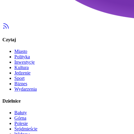
Czytaj
Miasto
Polityka
Inwestycje
Kultura
Jedzenie
Sport
Biznes
Wydarzenia
Dzielnice
Bałuty
Górna
Polesie
Śródmieście