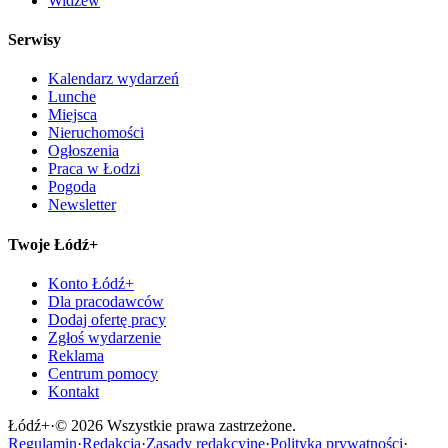
Widzew
Serwisy
Kalendarz wydarzeń
Lunche
Miejsca
Nieruchomości
Ogłoszenia
Praca w Łodzi
Pogoda
Newsletter
Twoje Łódź+
Konto Łódź+
Dla pracodawców
Dodaj ofertę pracy
Zgłoś wydarzenie
Reklama
Centrum pomocy
Kontakt
Łódź
+
·
©
2026
Wszystkie prawa zastrzeżone.
Regulamin
·
Redakcja
·
Zasady redakcyjne
·
Polityka prywatności
·