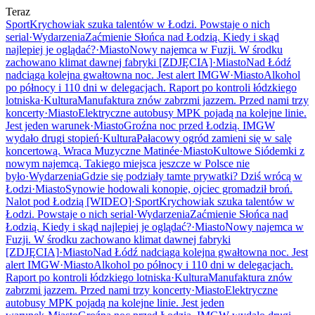
Teraz
Sport
Krychowiak szuka talentów w Łodzi. Powstaje o nich
serial
·
Wydarzenia
Zaćmienie Słońca nad Łodzią. Kiedy i skąd
najlepiej je oglądać?
·
Miasto
Nowy najemca w Fuzji. W środku
zachowano klimat dawnej fabryki [ZDJĘCIA]
·
Miasto
Nad Łódź
nadciąga kolejna gwałtowna noc. Jest alert IMGW
·
Miasto
Alkohol
po północy i 110 dni w delegacjach. Raport po kontroli łódzkiego
lotniska
·
Kultura
Manufaktura znów zabrzmi jazzem. Przed nami trzy
koncerty
·
Miasto
Elektryczne autobusy MPK pojadą na kolejne linie.
Jest jeden warunek
·
Miasto
Groźna noc przed Łodzią. IMGW
wydało drugi stopień
·
Kultura
Pałacowy ogród zamieni się w salę
koncertową. Wraca Muzyczne Matinée
·
Miasto
Kultowe Siódemki z
nowym najemcą. Takiego miejsca jeszcze w Polsce nie
było
·
Wydarzenia
Gdzie się podziały tamte prywatki? Dziś wrócą w
Łodzi
·
Miasto
Synowie hodowali konopie, ojciec gromadził broń.
Nalot pod Łodzią [WIDEO]
·
Sport
Krychowiak szuka talentów w
Łodzi. Powstaje o nich serial
·
Wydarzenia
Zaćmienie Słońca nad
Łodzią. Kiedy i skąd najlepiej je oglądać?
·
Miasto
Nowy najemca w
Fuzji. W środku zachowano klimat dawnej fabryki
[ZDJĘCIA]
·
Miasto
Nad Łódź nadciąga kolejna gwałtowna noc. Jest
alert IMGW
·
Miasto
Alkohol po północy i 110 dni w delegacjach.
Raport po kontroli łódzkiego lotniska
·
Kultura
Manufaktura znów
zabrzmi jazzem. Przed nami trzy koncerty
·
Miasto
Elektryczne
autobusy MPK pojadą na kolejne linie. Jest jeden