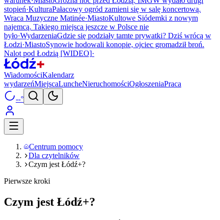
warunek
·
Miasto
Groźna noc przed Łodzią. IMGW wydało drugi
stopień
·
Kultura
Pałacowy ogród zamieni się w salę koncertową.
Wraca Muzyczne Matinée
·
Miasto
Kultowe Siódemki z nowym
najemcą. Takiego miejsca jeszcze w Polsce nie
było
·
Wydarzenia
Gdzie się podziały tamte prywatki? Dziś wrócą w
Łodzi
·
Miasto
Synowie hodowali konopie, ojciec gromadził broń.
Nalot pod Łodzią [WIDEO]
·
Wiadomości
Kalendarz
wydarzeń
Miejsca
Lunche
Nieruchomości
Ogłoszenia
Praca
--°
Centrum pomocy
Dla czytelników
Czym jest Łódź+?
Pierwsze kroki
Czym jest Łódź+?