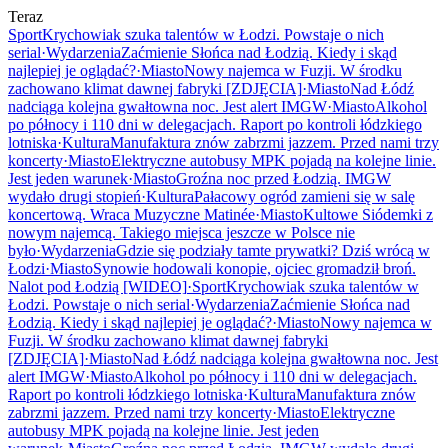
Teraz
Sport
Krychowiak szuka talentów w Łodzi. Powstaje o nich
serial
·
Wydarzenia
Zaćmienie Słońca nad Łodzią. Kiedy i skąd
najlepiej je oglądać?
·
Miasto
Nowy najemca w Fuzji. W środku
zachowano klimat dawnej fabryki [ZDJĘCIA]
·
Miasto
Nad Łódź
nadciąga kolejna gwałtowna noc. Jest alert IMGW
·
Miasto
Alkohol
po północy i 110 dni w delegacjach. Raport po kontroli łódzkiego
lotniska
·
Kultura
Manufaktura znów zabrzmi jazzem. Przed nami trzy
koncerty
·
Miasto
Elektryczne autobusy MPK pojadą na kolejne linie.
Jest jeden warunek
·
Miasto
Groźna noc przed Łodzią. IMGW
wydało drugi stopień
·
Kultura
Pałacowy ogród zamieni się w salę
koncertową. Wraca Muzyczne Matinée
·
Miasto
Kultowe Siódemki z
nowym najemcą. Takiego miejsca jeszcze w Polsce nie
było
·
Wydarzenia
Gdzie się podziały tamte prywatki? Dziś wrócą w
Łodzi
·
Miasto
Synowie hodowali konopie, ojciec gromadził broń.
Nalot pod Łodzią [WIDEO]
·
Sport
Krychowiak szuka talentów w
Łodzi. Powstaje o nich serial
·
Wydarzenia
Zaćmienie Słońca nad
Łodzią. Kiedy i skąd najlepiej je oglądać?
·
Miasto
Nowy najemca w
Fuzji. W środku zachowano klimat dawnej fabryki
[ZDJĘCIA]
·
Miasto
Nad Łódź nadciąga kolejna gwałtowna noc. Jest
alert IMGW
·
Miasto
Alkohol po północy i 110 dni w delegacjach.
Raport po kontroli łódzkiego lotniska
·
Kultura
Manufaktura znów
zabrzmi jazzem. Przed nami trzy koncerty
·
Miasto
Elektryczne
autobusy MPK pojadą na kolejne linie. Jest jeden