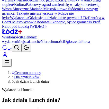
warunek
·
Miasto
Groźna noc przed Łodzią. IMGW wydało drugi
stopień
·
Kultura
Pałacowy ogród zamieni się w salę koncertową.
Wraca Muzyczne Matinée
·
Miasto
Kultowe Siódemki z nowym
najemcą. Takiego miejsca jeszcze w Polsce nie
było
·
Wydarzenia
Gdzie się podziały tamte prywatki? Dziś wrócą w
Łodzi
·
Miasto
Synowie hodowali konopie, ojciec gromadził broń.
Nalot pod Łodzią [WIDEO]
·
Wiadomości
Kalendarz
wydarzeń
Miejsca
Lunche
Nieruchomości
Ogłoszenia
Praca
--°
Centrum pomocy
Dla czytelników
Jak działa Lunch dnia?
Wydarzenia i lunche
Jak działa Lunch dnia?