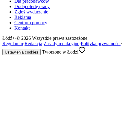
Dla pracodawców
Dodaj ofertę pracy
Zgłoś wydarzenie
Reklama
Centrum pomocy
Kontakt
Łódź
+
·
©
2026
Wszystkie prawa zastrzeżone.
Regulamin
·
Redakcja
·
Zasady redakcyjne
·
Polityka prywatności
·
·
Tworzone w Łodzi
Ustawienia cookies