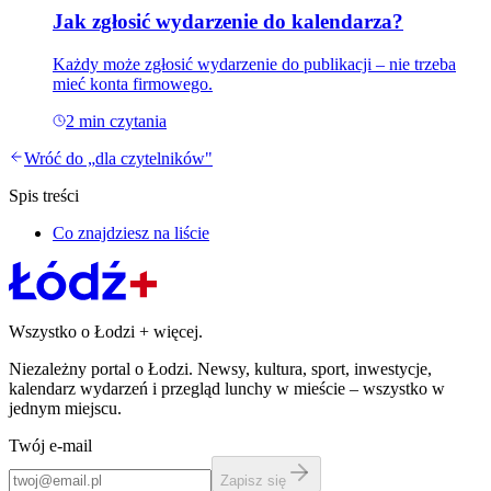
Jak zgłosić wydarzenie do kalendarza?
Każdy może zgłosić wydarzenie do publikacji – nie trzeba
mieć konta firmowego.
2
min czytania
Wróć do „
dla czytelników
"
Spis treści
Co znajdziesz na liście
Wszystko o Łodzi
+
więcej.
Niezależny portal o Łodzi. Newsy, kultura, sport, inwestycje,
kalendarz wydarzeń i przegląd lunchy w mieście – wszystko w
jednym miejscu.
Twój e-mail
Zapisz się