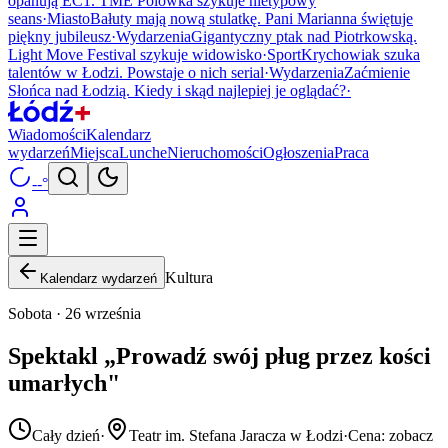
opanują EC1. TME Polówka szykuje nietypowy
seans
·
Miasto
Bałuty mają nową stulatkę. Pani Marianna świętuje
piękny jubileusz
·
Wydarzenia
Gigantyczny ptak nad Piotrkowską.
Light Move Festival szykuje widowisko
·
Sport
Krychowiak szuka
talentów w Łodzi. Powstaje o nich serial
·
Wydarzenia
Zaćmienie
Słońca nad Łodzią. Kiedy i skąd najlepiej je oglądać?
·
Wiadomości
Kalendarz
wydarzeń
Miejsca
Lunche
Nieruchomości
Ogłoszenia
Praca
--°
Kultura
Kalendarz wydarzeń
Sobota · 26 września
Spektakl „Prowadź swój pług przez kości
umarłych"
Cały dzień
·
Teatr im. Stefana Jaracza w Łodzi
·
Cena: zobacz