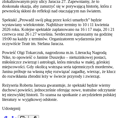
zlokalizowanym przy ulicy Jaracza 27. Zapewniamy, że to
doskonała okazja, aby zanurzyć się w porywającą historię, która z
pewnością skłoni do refleksji nad otaczającym nas światem.
Spektakl „Prowadź swój pług przez kości umarłych” będzie
wystawiany wielokrotnie. Najbliższe terminy to 10 i 11 kwietnia
2026 roku. Kolejne spektakle zaplanowano na 16 i 17 maja, 20 i 21
czerwca oraz 26 i 27 września. Serdecznie zapraszamy na godzinę
19:00 na każdy z terminów. Organizatorem wydarzenia jest
oczywiście Teatr im. Stefana Jaracza.
Powieść Olgi Tokarczuk, nagrodzona m.in. Literacką Nagrodą
Nike, to opowieść o Janinie Duszejko – nietuzinkowej postaci,
miłośniczce zwierząt i astrologii, która mieszka w małej, górskiej
miejscowości. Gdy okolicą wstrząsa seria tajemniczych morderstw,
Janina próbuje na własną rękę rozwiązać zagadkę, wierząc, że klucz
do rozwikłania zbrodni leży w świecie przyrody i zwierząt.
Reżyseria Roberta Jarosza gwarantuje, że spektakl będzie wierny
duchowi powieści, jednocześnie oferując nowe, teatralne odczytanie
tej niezwykłej historii. To szansa na spotkanie z arcydziełem polskiej
literatury w wyjątkowej odsłonie.
Udostępnij