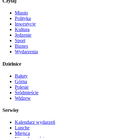
Czytaj
Miasto
Polityka
Inwestycje
Kultura
Jedzenie
Sport
Biznes
Wydarzenia
Dzielnice
Bałuty
Górna
Polesie
Śródmieście
Widzew
Serwisy
Kalendarz wydarzeń
Lunche
Miejsca