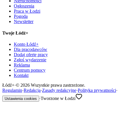
Nieruchomości
Ogłoszenia
Praca w Łodzi
Pogoda
Newsletter
Twoje Łódź+
Konto Łódź+
Dla pracodawców
Dodaj ofertę pracy
Zgłoś wydarzenie
Reklama
Centrum pomocy
Kontakt
Łódź
+
·
©
2026
Wszystkie prawa zastrzeżone.
Regulamin
·
Redakcja
·
Zasady redakcyjne
·
Polityka prywatności
·
·
Tworzone w Łodzi
Ustawienia cookies