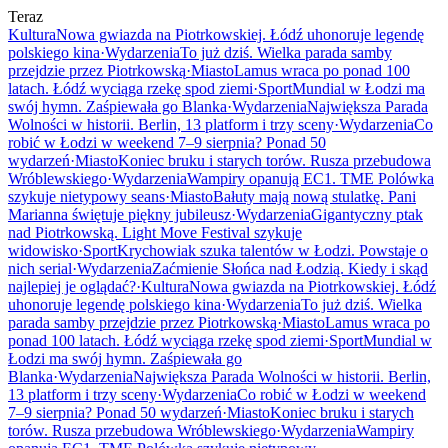
Teraz
Kultura
Nowa gwiazda na Piotrkowskiej. Łódź uhonoruje legendę
polskiego kina
·
Wydarzenia
To już dziś. Wielka parada samby
przejdzie przez Piotrkowską
·
Miasto
Lamus wraca po ponad 100
latach. Łódź wyciąga rzekę spod ziemi
·
Sport
Mundial w Łodzi ma
swój hymn. Zaśpiewała go Blanka
·
Wydarzenia
Największa Parada
Wolności w historii. Berlin, 13 platform i trzy sceny
·
Wydarzenia
Co
robić w Łodzi w weekend 7–9 sierpnia? Ponad 50
wydarzeń
·
Miasto
Koniec bruku i starych torów. Rusza przebudowa
Wróblewskiego
·
Wydarzenia
Wampiry opanują EC1. TME Polówka
szykuje nietypowy seans
·
Miasto
Bałuty mają nową stulatkę. Pani
Marianna świętuje piękny jubileusz
·
Wydarzenia
Gigantyczny ptak
nad Piotrkowską. Light Move Festival szykuje
widowisko
·
Sport
Krychowiak szuka talentów w Łodzi. Powstaje o
nich serial
·
Wydarzenia
Zaćmienie Słońca nad Łodzią. Kiedy i skąd
najlepiej je oglądać?
·
Kultura
Nowa gwiazda na Piotrkowskiej. Łódź
uhonoruje legendę polskiego kina
·
Wydarzenia
To już dziś. Wielka
parada samby przejdzie przez Piotrkowską
·
Miasto
Lamus wraca po
ponad 100 latach. Łódź wyciąga rzekę spod ziemi
·
Sport
Mundial w
Łodzi ma swój hymn. Zaśpiewała go
Blanka
·
Wydarzenia
Największa Parada Wolności w historii. Berlin,
13 platform i trzy sceny
·
Wydarzenia
Co robić w Łodzi w weekend
7–9 sierpnia? Ponad 50 wydarzeń
·
Miasto
Koniec bruku i starych
torów. Rusza przebudowa Wróblewskiego
·
Wydarzenia
Wampiry