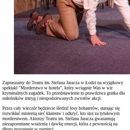
Zapraszamy do Teatru im. Stefana Jaracza w Łodzi na wyjątkowy
spektakl "Morderstwo w hotelu", który wciągnie Was w wir
kryminalnych zagadek. To przedstawienie to prawdziwa gratka dla
miłośników intryg i niespodziewanych zwrotów akcji.
Przez cały wieczór będziecie śledzić losy bohaterów, starając się
rozwikłać misterną sieć kłamstw i odkryć, kto stoi za tytułowym
morderstwem. Aktorzy Teatru im. Stefana Jaracza gwarantują
niezapomniane wrażenia i dawkę emocji, która z pewnością na
długo pozostanie w pamięci.