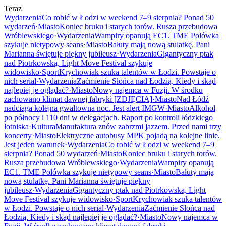
Teraz
Wydarzenia
Co robić w Łodzi w weekend 7–9 sierpnia? Ponad 50
wydarzeń
·
Miasto
Koniec bruku i starych torów. Rusza przebudowa
Wróblewskiego
·
Wydarzenia
Wampiry opanują EC1. TME Polówka
szykuje nietypowy seans
·
Miasto
Bałuty mają nową stulatkę. Pani
Marianna świętuje piękny jubileusz
·
Wydarzenia
Gigantyczny ptak
nad Piotrkowską. Light Move Festival szykuje
widowisko
·
Sport
Krychowiak szuka talentów w Łodzi. Powstaje o
nich serial
·
Wydarzenia
Zaćmienie Słońca nad Łodzią. Kiedy i skąd
najlepiej je oglądać?
·
Miasto
Nowy najemca w Fuzji. W środku
zachowano klimat dawnej fabryki [ZDJĘCIA]
·
Miasto
Nad Łódź
nadciąga kolejna gwałtowna noc. Jest alert IMGW
·
Miasto
Alkohol
po północy i 110 dni w delegacjach. Raport po kontroli łódzkiego
lotniska
·
Kultura
Manufaktura znów zabrzmi jazzem. Przed nami trzy
koncerty
·
Miasto
Elektryczne autobusy MPK pojadą na kolejne linie.
Jest jeden warunek
·
Wydarzenia
Co robić w Łodzi w weekend 7–9
sierpnia? Ponad 50 wydarzeń
·
Miasto
Koniec bruku i starych torów.
Rusza przebudowa Wróblewskiego
·
Wydarzenia
Wampiry opanują
EC1. TME Polówka szykuje nietypowy seans
·
Miasto
Bałuty mają
nową stulatkę. Pani Marianna świętuje piękny
jubileusz
·
Wydarzenia
Gigantyczny ptak nad Piotrkowską. Light
Move Festival szykuje widowisko
·
Sport
Krychowiak szuka talentów
w Łodzi. Powstaje o nich serial
·
Wydarzenia
Zaćmienie Słońca nad
Łodzią. Kiedy i skąd najlepiej je oglądać?
·
Miasto
Nowy najemca w