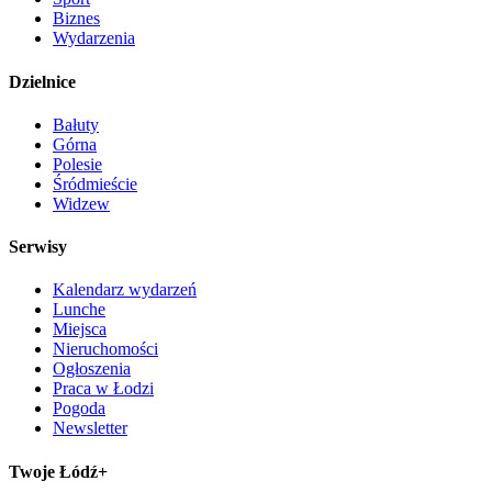
Biznes
Wydarzenia
Dzielnice
Bałuty
Górna
Polesie
Śródmieście
Widzew
Serwisy
Kalendarz wydarzeń
Lunche
Miejsca
Nieruchomości
Ogłoszenia
Praca w Łodzi
Pogoda
Newsletter
Twoje Łódź+