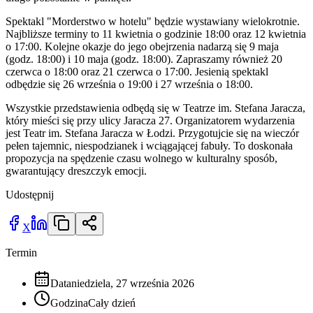
Spektakl "Morderstwo w hotelu" będzie wystawiany wielokrotnie.
Najbliższe terminy to 11 kwietnia o godzinie 18:00 oraz 12 kwietnia
o 17:00. Kolejne okazje do jego obejrzenia nadarzą się 9 maja
(godz. 18:00) i 10 maja (godz. 18:00). Zapraszamy również 20
czerwca o 18:00 oraz 21 czerwca o 17:00. Jesienią spektakl
odbędzie się 26 września o 19:00 i 27 września o 18:00.
Wszystkie przedstawienia odbędą się w Teatrze im. Stefana Jaracza,
który mieści się przy ulicy Jaracza 27. Organizatorem wydarzenia
jest Teatr im. Stefana Jaracza w Łodzi. Przygotujcie się na wieczór
pełen tajemnic, niespodzianek i wciągającej fabuły. To doskonała
propozycja na spędzenie czasu wolnego w kulturalny sposób,
gwarantujący dreszczyk emocji.
Udostępnij
X
Termin
Data
niedziela, 27 września 2026
Godzina
Cały dzień