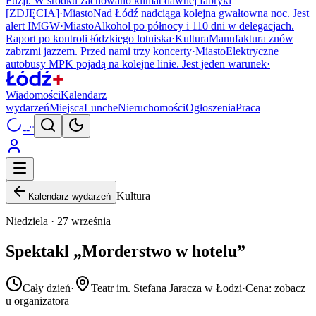
Fuzji. W środku zachowano klimat dawnej fabryki
[ZDJĘCIA]
·
Miasto
Nad Łódź nadciąga kolejna gwałtowna noc. Jest
alert IMGW
·
Miasto
Alkohol po północy i 110 dni w delegacjach.
Raport po kontroli łódzkiego lotniska
·
Kultura
Manufaktura znów
zabrzmi jazzem. Przed nami trzy koncerty
·
Miasto
Elektryczne
autobusy MPK pojadą na kolejne linie. Jest jeden warunek
·
Wiadomości
Kalendarz
wydarzeń
Miejsca
Lunche
Nieruchomości
Ogłoszenia
Praca
--°
Kultura
Kalendarz wydarzeń
Niedziela · 27 września
Spektakl „Morderstwo w hotelu”
Cały dzień
·
Teatr im. Stefana Jaracza w Łodzi
·
Cena: zobacz
u organizatora