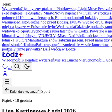
Teraz
Wydarzenia
Gigantyczny ptak nad Piotrkowską. Light Move Festival
skąd najlepiej je oglądać?
·
Miasto
Nowy najemca w Fuzji. W środku z
północy i 110 dni w delegacjach. Raport po kontroli łódzkiego lotnis
warunek
·
Miasto
Groźna noc przed Łodzią. IMGW wydało drugi stop
miejsca jeszcze w Polsce nie było
·
Wydarzenia
Gdzie się podziały tam
widowisko
·
Sport
Krychowiak szuka talentów w Łodzi. Powstaje o nic
klimat dawnej fabryki [ZDJĘCIA]
·
Miasto
Nad Łódź nadciąga kolejna
lotniska
·
Kultura
Manufaktura znów zabrzmi jazzem. Przed nami trzy 
drugi stopień
·
Kultura
Pałacowy ogród zamieni się w salę koncertow
podziały tamte prywatki? Dziś wrócą w Łodzi
·
Wiadomości
Kalendarz wydarzeń
Miejsca
Lunche
Nieruchomości
Ogłos
--°
Sport
Kalendarz wydarzeń
Piątek · 18 grudnia
Liga Kartingowa Łodzi 2026