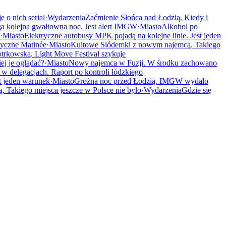
 o nich serial
·
Wydarzenia
Zaćmienie Słońca nad Łodzią. Kiedy i
a kolejna gwałtowna noc. Jest alert IMGW
·
Miasto
Alkohol po
·
Miasto
Elektryczne autobusy MPK pojadą na kolejne linie. Jest jeden
zyczne Matinée
·
Miasto
Kultowe Siódemki z nowym najemcą. Takiego
otrkowską. Light Move Festival szykuje
ej je oglądać?
·
Miasto
Nowy najemca w Fuzji. W środku zachowano
 w delegacjach. Raport po kontroli łódzkiego
t jeden warunek
·
Miasto
Groźna noc przed Łodzią. IMGW wydało
Takiego miejsca jeszcze w Polsce nie było
·
Wydarzenia
Gdzie się