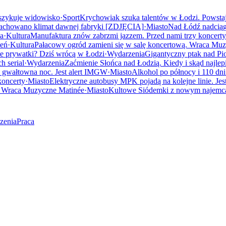
 szykuje widowisko
·
Sport
Krychowiak szuka talentów w Łodzi. Powstaje
achowano klimat dawnej fabryki [ZDJĘCIA]
·
Miasto
Nad Łódź nadciąg
ka
·
Kultura
Manufaktura znów zabrzmi jazzem. Przed nami trzy koncerty
ień
·
Kultura
Pałacowy ogród zamieni się w salę koncertową. Wraca Mu
te prywatki? Dziś wrócą w Łodzi
·
Wydarzenia
Gigantyczny ptak nad Pi
h serial
·
Wydarzenia
Zaćmienie Słońca nad Łodzią. Kiedy i skąd najlepi
 gwałtowna noc. Jest alert IMGW
·
Miasto
Alkohol po północy i 110 dni
koncerty
·
Miasto
Elektryczne autobusy MPK pojadą na kolejne linie. Jes
ą. Wraca Muzyczne Matinée
·
Miasto
Kultowe Siódemki z nowym najemcą. 
zenia
Praca