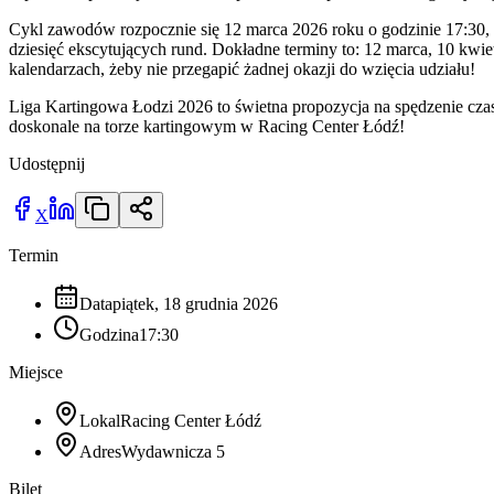
Cykl zawodów rozpocznie się 12 marca 2026 roku o godzinie 17:30, a
dziesięć ekscytujących rund. Dokładne terminy to: 12 marca, 10 kwiet
kalendarzach, żeby nie przegapić żadnej okazji do wzięcia udziału!
Liga Kartingowa Łodzi 2026 to świetna propozycja na spędzenie cza
doskonale na torze kartingowym w Racing Center Łódź!
Udostępnij
X
Termin
Data
piątek, 18 grudnia 2026
Godzina
17:30
Miejsce
Lokal
Racing Center Łódź
Adres
Wydawnicza 5
Bilet