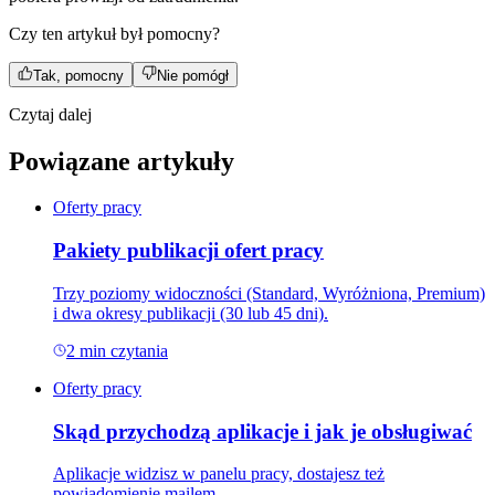
Czy ten artykuł był pomocny?
Tak, pomocny
Nie pomógł
Czytaj dalej
Powiązane artykuły
Oferty pracy
Pakiety publikacji ofert pracy
Trzy poziomy widoczności (Standard, Wyróżniona, Premium)
i dwa okresy publikacji (30 lub 45 dni).
2
min czytania
Oferty pracy
Skąd przychodzą aplikacje i jak je obsługiwać
Aplikacje widzisz w panelu pracy, dostajesz też
powiadomienie mailem.