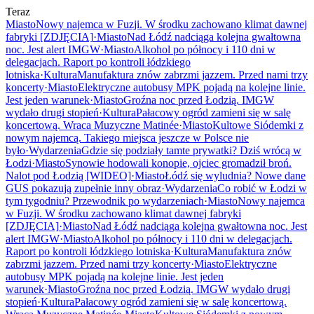
Teraz
Miasto
Nowy najemca w Fuzji. W środku zachowano klimat dawnej
fabryki [ZDJĘCIA]
·
Miasto
Nad Łódź nadciąga kolejna gwałtowna
noc. Jest alert IMGW
·
Miasto
Alkohol po północy i 110 dni w
delegacjach. Raport po kontroli łódzkiego
lotniska
·
Kultura
Manufaktura znów zabrzmi jazzem. Przed nami trzy
koncerty
·
Miasto
Elektryczne autobusy MPK pojadą na kolejne linie.
Jest jeden warunek
·
Miasto
Groźna noc przed Łodzią. IMGW
wydało drugi stopień
·
Kultura
Pałacowy ogród zamieni się w salę
koncertową. Wraca Muzyczne Matinée
·
Miasto
Kultowe Siódemki z
nowym najemcą. Takiego miejsca jeszcze w Polsce nie
było
·
Wydarzenia
Gdzie się podziały tamte prywatki? Dziś wrócą w
Łodzi
·
Miasto
Synowie hodowali konopie, ojciec gromadził broń.
Nalot pod Łodzią [WIDEO]
·
Miasto
Łódź się wyludnia? Nowe dane
GUS pokazują zupełnie inny obraz
·
Wydarzenia
Co robić w Łodzi w
tym tygodniu? Przewodnik po wydarzeniach
·
Miasto
Nowy najemca
w Fuzji. W środku zachowano klimat dawnej fabryki
[ZDJĘCIA]
·
Miasto
Nad Łódź nadciąga kolejna gwałtowna noc. Jest
alert IMGW
·
Miasto
Alkohol po północy i 110 dni w delegacjach.
Raport po kontroli łódzkiego lotniska
·
Kultura
Manufaktura znów
zabrzmi jazzem. Przed nami trzy koncerty
·
Miasto
Elektryczne
autobusy MPK pojadą na kolejne linie. Jest jeden
warunek
·
Miasto
Groźna noc przed Łodzią. IMGW wydało drugi
stopień
·
Kultura
Pałacowy ogród zamieni się w salę koncertową.