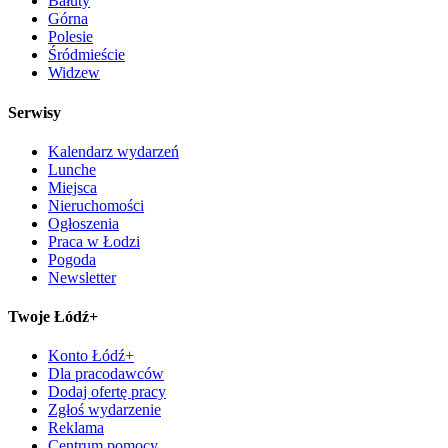
Bałuty
Górna
Polesie
Śródmieście
Widzew
Serwisy
Kalendarz wydarzeń
Lunche
Miejsca
Nieruchomości
Ogłoszenia
Praca w Łodzi
Pogoda
Newsletter
Twoje Łódź+
Konto Łódź+
Dla pracodawców
Dodaj ofertę pracy
Zgłoś wydarzenie
Reklama
Centrum pomocy