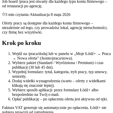
Job board /praca jest otwarty dla każdego typu konta firmowego –
od restauracji po agencję.
3
min czytania
·
Aktualizacja
8 maja 2026
Oferty pracy są dostępne dla każdego konta firmowego –
niezależnie od tego, czy prowadzisz lokal, agencję nieruchomości,
czy firmę bez wizytówki.
Krok po kroku
Wejdź na /praca/dodaj lub w panelu w „Moje Łódź+ → Praca
→ Nowa oferta” (/konto/praca/nowa).
Wybierz pakiet (Standard / Wyróżniona / Premium) i czas
publikacji (30 lub 45 dni).
Wypełnij formularz: tytuł, kategoria, tryb pracy, typ umowy,
seniority.
Dodaj widełki wynagrodzenia (warto – oferty z widełkami
klikają się znacznie lepiej).
Wybierz sposób aplikacji: przez formularz Łódź+ albo
bezpośrednio na Twój e-mail.
Opłać publikację – po opłaceniu oferta jest aktywna od ręki.
Faktura VAT generuje się automatycznie po opłaceniu. Łódź+ nie
pobiera prowizji od zatrudnienia.