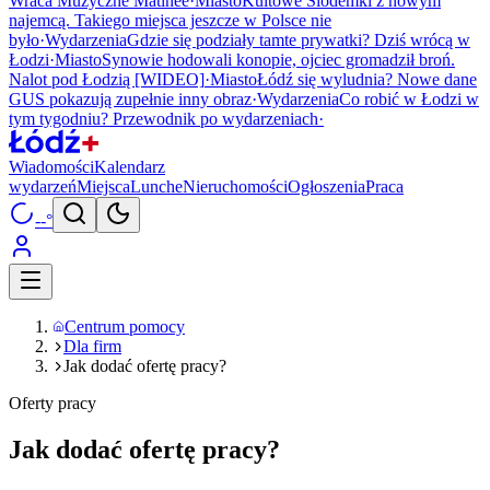
Wraca Muzyczne Matinée
·
Miasto
Kultowe Siódemki z nowym
najemcą. Takiego miejsca jeszcze w Polsce nie
było
·
Wydarzenia
Gdzie się podziały tamte prywatki? Dziś wrócą w
Łodzi
·
Miasto
Synowie hodowali konopie, ojciec gromadził broń.
Nalot pod Łodzią [WIDEO]
·
Miasto
Łódź się wyludnia? Nowe dane
GUS pokazują zupełnie inny obraz
·
Wydarzenia
Co robić w Łodzi w
tym tygodniu? Przewodnik po wydarzeniach
·
Wiadomości
Kalendarz
wydarzeń
Miejsca
Lunche
Nieruchomości
Ogłoszenia
Praca
--°
Centrum pomocy
Dla firm
Jak dodać ofertę pracy?
Oferty pracy
Jak dodać ofertę pracy?