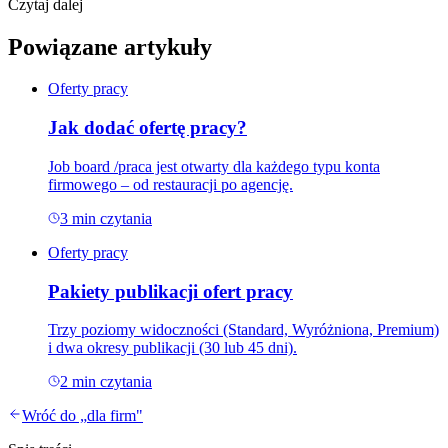
Czytaj dalej
Powiązane artykuły
Oferty pracy
Jak dodać ofertę pracy?
Job board /praca jest otwarty dla każdego typu konta
firmowego – od restauracji po agencję.
3
min czytania
Oferty pracy
Pakiety publikacji ofert pracy
Trzy poziomy widoczności (Standard, Wyróżniona, Premium)
i dwa okresy publikacji (30 lub 45 dni).
2
min czytania
Wróć do „
dla firm
"