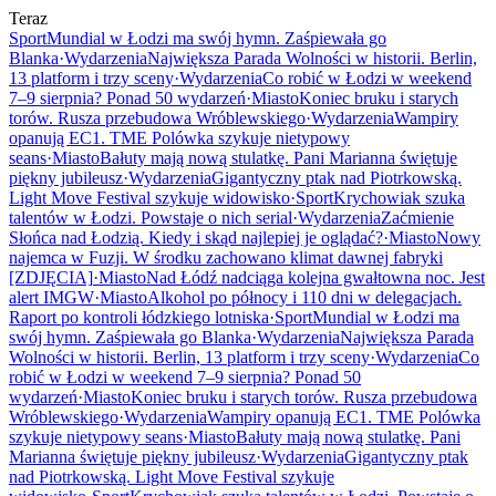
Teraz
Sport
Mundial w Łodzi ma swój hymn. Zaśpiewała go
Blanka
·
Wydarzenia
Największa Parada Wolności w historii. Berlin,
13 platform i trzy sceny
·
Wydarzenia
Co robić w Łodzi w weekend
7–9 sierpnia? Ponad 50 wydarzeń
·
Miasto
Koniec bruku i starych
torów. Rusza przebudowa Wróblewskiego
·
Wydarzenia
Wampiry
opanują EC1. TME Polówka szykuje nietypowy
seans
·
Miasto
Bałuty mają nową stulatkę. Pani Marianna świętuje
piękny jubileusz
·
Wydarzenia
Gigantyczny ptak nad Piotrkowską.
Light Move Festival szykuje widowisko
·
Sport
Krychowiak szuka
talentów w Łodzi. Powstaje o nich serial
·
Wydarzenia
Zaćmienie
Słońca nad Łodzią. Kiedy i skąd najlepiej je oglądać?
·
Miasto
Nowy
najemca w Fuzji. W środku zachowano klimat dawnej fabryki
[ZDJĘCIA]
·
Miasto
Nad Łódź nadciąga kolejna gwałtowna noc. Jest
alert IMGW
·
Miasto
Alkohol po północy i 110 dni w delegacjach.
Raport po kontroli łódzkiego lotniska
·
Sport
Mundial w Łodzi ma
swój hymn. Zaśpiewała go Blanka
·
Wydarzenia
Największa Parada
Wolności w historii. Berlin, 13 platform i trzy sceny
·
Wydarzenia
Co
robić w Łodzi w weekend 7–9 sierpnia? Ponad 50
wydarzeń
·
Miasto
Koniec bruku i starych torów. Rusza przebudowa
Wróblewskiego
·
Wydarzenia
Wampiry opanują EC1. TME Polówka
szykuje nietypowy seans
·
Miasto
Bałuty mają nową stulatkę. Pani
Marianna świętuje piękny jubileusz
·
Wydarzenia
Gigantyczny ptak
nad Piotrkowską. Light Move Festival szykuje