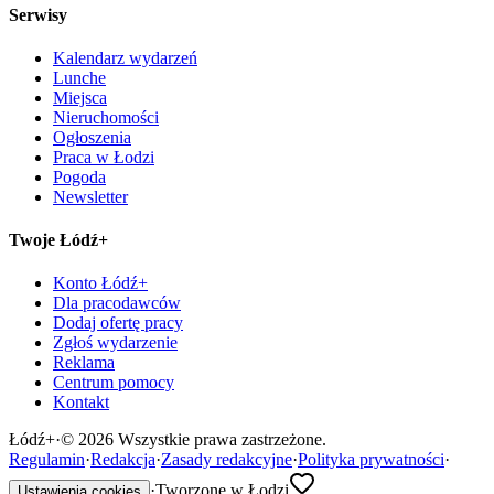
Serwisy
Kalendarz wydarzeń
Lunche
Miejsca
Nieruchomości
Ogłoszenia
Praca w Łodzi
Pogoda
Newsletter
Twoje Łódź+
Konto Łódź+
Dla pracodawców
Dodaj ofertę pracy
Zgłoś wydarzenie
Reklama
Centrum pomocy
Kontakt
Łódź
+
·
©
2026
Wszystkie prawa zastrzeżone.
Regulamin
·
Redakcja
·
Zasady redakcyjne
·
Polityka prywatności
·
·
Tworzone w Łodzi
Ustawienia cookies