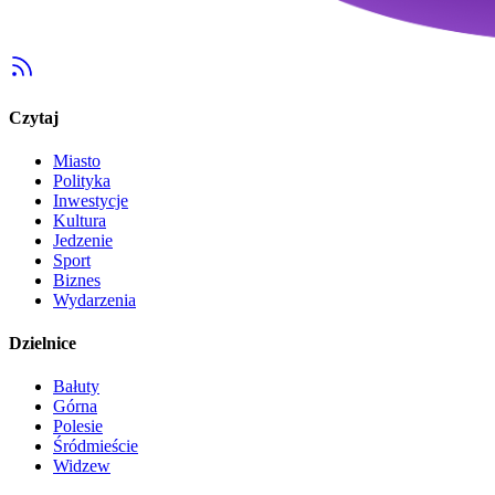
Czytaj
Miasto
Polityka
Inwestycje
Kultura
Jedzenie
Sport
Biznes
Wydarzenia
Dzielnice
Bałuty
Górna
Polesie
Śródmieście
Widzew