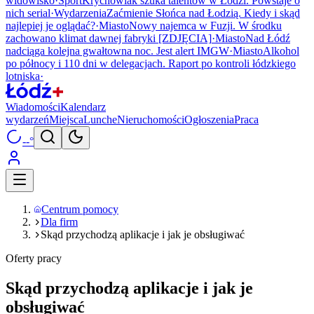
widowisko
·
Sport
Krychowiak szuka talentów w Łodzi. Powstaje o
nich serial
·
Wydarzenia
Zaćmienie Słońca nad Łodzią. Kiedy i skąd
najlepiej je oglądać?
·
Miasto
Nowy najemca w Fuzji. W środku
zachowano klimat dawnej fabryki [ZDJĘCIA]
·
Miasto
Nad Łódź
nadciąga kolejna gwałtowna noc. Jest alert IMGW
·
Miasto
Alkohol
po północy i 110 dni w delegacjach. Raport po kontroli łódzkiego
lotniska
·
Wiadomości
Kalendarz
wydarzeń
Miejsca
Lunche
Nieruchomości
Ogłoszenia
Praca
--°
Centrum pomocy
Dla firm
Skąd przychodzą aplikacje i jak je obsługiwać
Oferty pracy
Skąd przychodzą aplikacje i jak je
obsługiwać