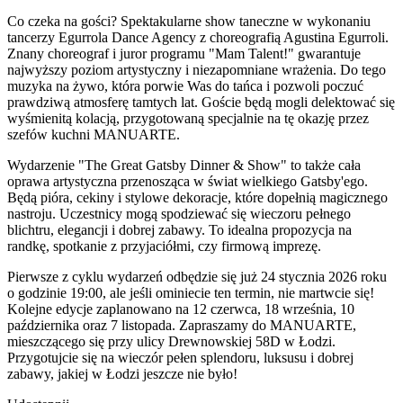
Co czeka na gości? Spektakularne show taneczne w wykonaniu
tancerzy Egurrola Dance Agency z choreografią Agustina Egurroli.
Znany choreograf i juror programu "Mam Talent!" gwarantuje
najwyższy poziom artystyczny i niezapomniane wrażenia. Do tego
muzyka na żywo, która porwie Was do tańca i pozwoli poczuć
prawdziwą atmosferę tamtych lat. Goście będą mogli delektować się
wyśmienitą kolacją, przygotowaną specjalnie na tę okazję przez
szefów kuchni MANUARTE.
Wydarzenie "The Great Gatsby Dinner & Show" to także cała
oprawa artystyczna przenosząca w świat wielkiego Gatsby'ego.
Będą pióra, cekiny i stylowe dekoracje, które dopełnią magicznego
nastroju. Uczestnicy mogą spodziewać się wieczoru pełnego
blichtru, elegancji i dobrej zabawy. To idealna propozycja na
randkę, spotkanie z przyjaciółmi, czy firmową imprezę.
Pierwsze z cyklu wydarzeń odbędzie się już 24 stycznia 2026 roku
o godzinie 19:00, ale jeśli ominiecie ten termin, nie martwcie się!
Kolejne edycje zaplanowano na 12 czerwca, 18 września, 10
października oraz 7 listopada. Zapraszamy do MANUARTE,
mieszczącego się przy ulicy Drewnowskiej 58D w Łodzi.
Przygotujcie się na wieczór pełen splendoru, luksusu i dobrej
zabawy, jakiej w Łodzi jeszcze nie było!