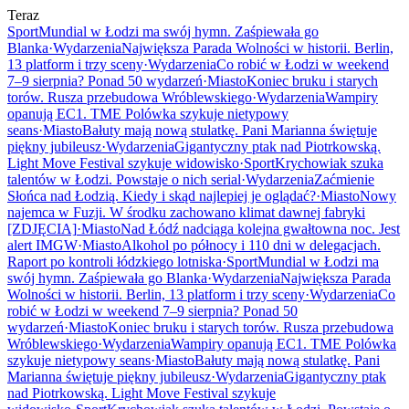
Teraz
Sport
Mundial w Łodzi ma swój hymn. Zaśpiewała go
Blanka
·
Wydarzenia
Największa Parada Wolności w historii. Berlin,
13 platform i trzy sceny
·
Wydarzenia
Co robić w Łodzi w weekend
7–9 sierpnia? Ponad 50 wydarzeń
·
Miasto
Koniec bruku i starych
torów. Rusza przebudowa Wróblewskiego
·
Wydarzenia
Wampiry
opanują EC1. TME Polówka szykuje nietypowy
seans
·
Miasto
Bałuty mają nową stulatkę. Pani Marianna świętuje
piękny jubileusz
·
Wydarzenia
Gigantyczny ptak nad Piotrkowską.
Light Move Festival szykuje widowisko
·
Sport
Krychowiak szuka
talentów w Łodzi. Powstaje o nich serial
·
Wydarzenia
Zaćmienie
Słońca nad Łodzią. Kiedy i skąd najlepiej je oglądać?
·
Miasto
Nowy
najemca w Fuzji. W środku zachowano klimat dawnej fabryki
[ZDJĘCIA]
·
Miasto
Nad Łódź nadciąga kolejna gwałtowna noc. Jest
alert IMGW
·
Miasto
Alkohol po północy i 110 dni w delegacjach.
Raport po kontroli łódzkiego lotniska
·
Sport
Mundial w Łodzi ma
swój hymn. Zaśpiewała go Blanka
·
Wydarzenia
Największa Parada
Wolności w historii. Berlin, 13 platform i trzy sceny
·
Wydarzenia
Co
robić w Łodzi w weekend 7–9 sierpnia? Ponad 50
wydarzeń
·
Miasto
Koniec bruku i starych torów. Rusza przebudowa
Wróblewskiego
·
Wydarzenia
Wampiry opanują EC1. TME Polówka
szykuje nietypowy seans
·
Miasto
Bałuty mają nową stulatkę. Pani
Marianna świętuje piękny jubileusz
·
Wydarzenia
Gigantyczny ptak
nad Piotrkowską. Light Move Festival szykuje