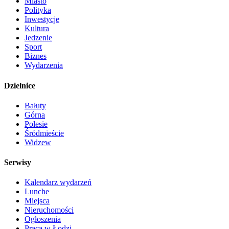
Miasto
Polityka
Inwestycje
Kultura
Jedzenie
Sport
Biznes
Wydarzenia
Dzielnice
Bałuty
Górna
Polesie
Śródmieście
Widzew
Serwisy
Kalendarz wydarzeń
Lunche
Miejsca
Nieruchomości
Ogłoszenia
Praca w Łodzi