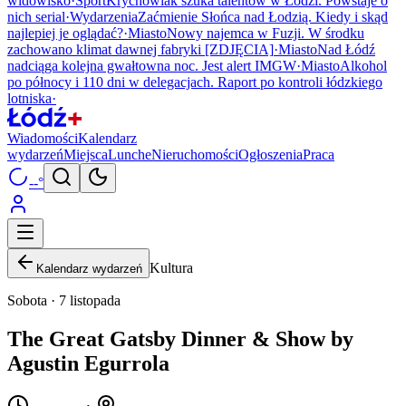
widowisko
·
Sport
Krychowiak szuka talentów w Łodzi. Powstaje o
nich serial
·
Wydarzenia
Zaćmienie Słońca nad Łodzią. Kiedy i skąd
najlepiej je oglądać?
·
Miasto
Nowy najemca w Fuzji. W środku
zachowano klimat dawnej fabryki [ZDJĘCIA]
·
Miasto
Nad Łódź
nadciąga kolejna gwałtowna noc. Jest alert IMGW
·
Miasto
Alkohol
po północy i 110 dni w delegacjach. Raport po kontroli łódzkiego
lotniska
·
Wiadomości
Kalendarz
wydarzeń
Miejsca
Lunche
Nieruchomości
Ogłoszenia
Praca
--°
Kultura
Kalendarz wydarzeń
Sobota · 7 listopada
The Great Gatsby Dinner & Show by
Agustin Egurrola