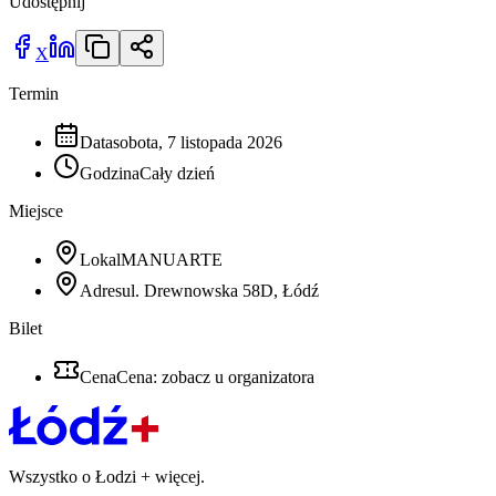
Udostępnij
X
Termin
Data
sobota, 7 listopada 2026
Godzina
Cały dzień
Miejsce
Lokal
MANUARTE
Adres
ul. Drewnowska 58D, Łódź
Bilet
Cena
Cena: zobacz u organizatora
Wszystko o Łodzi
+
więcej.