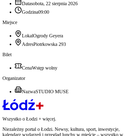
Data
sobota, 22 sierpnia 2026
Godzina
09:00
Miejsce
Lokal
Ogrody Geyera
Adres
Piotrkowska 293
Bilet
Cena
Wstęp wolny
Organizator
Nazwa
STUDIO MUSE
Wszystko o Łodzi
+
więcej.
Niezależny portal o Łodzi. Newsy, kultura, sport, inwestycje,
kalendarz wydarzeń i przegląd lunchy w mieście – wszystko w