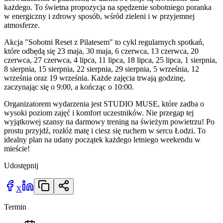
każdego. To świetna propozycja na spędzenie sobotniego poranka
w energiczny i zdrowy sposób, wśród zieleni i w przyjemnej
atmosferze.
Akcja "Sobotni Reset z Pilatesem" to cykl regularnych spotkań,
które odbędą się 23 maja, 30 maja, 6 czerwca, 13 czerwca, 20
czerwca, 27 czerwca, 4 lipca, 11 lipca, 18 lipca, 25 lipca, 1 sierpnia,
8 sierpnia, 15 sierpnia, 22 sierpnia, 29 sierpnia, 5 września, 12
września oraz 19 września. Każde zajęcia trwają godzinę,
zaczynając się o 9:00, a kończąc o 10:00.
Organizatorem wydarzenia jest STUDIO MUSE, które zadba o
wysoki poziom zajęć i komfort uczestników. Nie przegap tej
wyjątkowej szansy na darmowy trening na świeżym powietrzu! Po
prostu przyjdź, rozłóż matę i ciesz się ruchem w sercu Łodzi. To
idealny plan na udany początek każdego letniego weekendu w
mieście!
Udostępnij
X
Termin