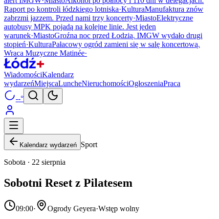
alert IMGW
·
Miasto
Alkohol po północy i 110 dni w delegacjach.
Raport po kontroli łódzkiego lotniska
·
Kultura
Manufaktura znów
zabrzmi jazzem. Przed nami trzy koncerty
·
Miasto
Elektryczne
autobusy MPK pojadą na kolejne linie. Jest jeden
warunek
·
Miasto
Groźna noc przed Łodzią. IMGW wydało drugi
stopień
·
Kultura
Pałacowy ogród zamieni się w salę koncertową.
Wraca Muzyczne Matinée
·
Wiadomości
Kalendarz
wydarzeń
Miejsca
Lunche
Nieruchomości
Ogłoszenia
Praca
--°
Sport
Kalendarz wydarzeń
Sobota · 22 sierpnia
Sobotni Reset z Pilatesem
09:00
·
Ogrody Geyera
·
Wstęp wolny