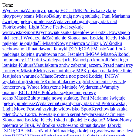
Teraz
Wydarzenia
Wampiry opanują EC1. TME Polówka szykuje
nietypowy seans
·
Miasto
Bałuty mają nową stulatkę. Pani Marianna
świętuje piękny jubileusz
·
Wydarzenia
Gigantyczny ptak nad
Piotrkowską. Light Move Festival szykuje
widowisko
·
Sport
Krychowiak szuka talentów w Łodzi. Powstaje o
nich serial
·
Wydarzenia
Zaćmienie Słońca nad Łodzią. Kiedy i skąd
najlepiej je oglądać?
·
Miasto
Nowy najemca w Fuzji. W środku
zachowano klimat dawnej fabryki [ZDJĘCIA]
·
Miasto
Nad Łódź
nadciąga kolejna gwałtowna noc. Jest alert IMGW
·
Miasto
Alkohol
po północy i 110 dni w delegacjach. Raport po kontroli łódzkiego
lotniska
·
Kultura
Manufaktura znów zabrzmi jazzem. Przed nami trzy
koncerty
·
Miasto
Elektryczne autobusy MPK pojadą na kolejne linie.
Jest jeden warunek
·
Miasto
Groźna noc przed Łodzią. IMGW
wydało drugi stopień
·
Kultura
Pałacowy ogród zamieni się w salę
koncertową. Wraca Muzyczne Matinée
·
Wydarzenia
Wampiry
opanują EC1. TME Polówka szykuje nietypowy
seans
·
Miasto
Bałuty mają nową stulatkę. Pani Marianna świętuje
piękny jubileusz
·
Wydarzenia
Gigantyczny ptak nad Piotrkowską.
Light Move Festival szykuje widowisko
·
Sport
Krychowiak szuka
talentów w Łodzi. Powstaje o nich serial
·
Wydarzenia
Zaćmienie
Słońca nad Łodzią. Kiedy i skąd najlepiej je oglądać?
·
Miasto
Nowy
najemca w Fuzji. W środku zachowano klimat dawnej fabryki
[ZDJĘCIA]
·
Miasto
Nad Łódź nadciąga kolejna gwałtowna noc. Jest