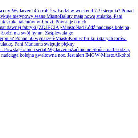
 sceny
·
Wydarzenia
Co robić w Łodzi w weekend 7–9 sierpnia? Ponad
ykuje nietypowy seans
·
Miasto
Bałuty mają nową stulatkę. Pani
k szuka talentów w Łodzi. Powstaje o nich
mat dawnej fabryki [ZDJĘCIA]
·
Miasto
Nad Łódź nadciąga kolejna
 Łodzi ma swój hymn. Zaśpiewała go
erpnia? Ponad 50 wydarzeń
·
Miasto
Koniec bruku i starych torów.
ulatkę. Pani Marianna świętuje piękny
 Powstaje o nich serial
·
Wydarzenia
Zaćmienie Słońca nad Łodzią.
nadciąga kolejna gwałtowna noc. Jest alert IMGW
·
Miasto
Alkohol