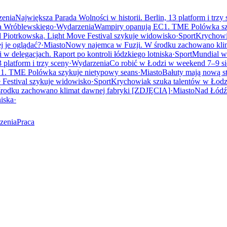
enia
Największa Parada Wolności w historii. Berlin, 13 platform i trzy
wa Wróblewskiego
·
Wydarzenia
Wampiry opanują EC1. TME Polówka sz
 Piotrkowską. Light Move Festival szykuje widowisko
·
Sport
Krychowia
j je oglądać?
·
Miasto
Nowy najemca w Fuzji. W środku zachowano kli
 w delegacjach. Raport po kontroli łódzkiego lotniska
·
Sport
Mundial w
 platform i trzy sceny
·
Wydarzenia
Co robić w Łodzi w weekend 7–9 si
1. TME Polówka szykuje nietypowy seans
·
Miasto
Bałuty mają nową st
 Festival szykuje widowisko
·
Sport
Krychowiak szuka talentów w Łodzi.
rodku zachowano klimat dawnej fabryki [ZDJĘCIA]
·
Miasto
Nad Łódź 
niska
·
zenia
Praca