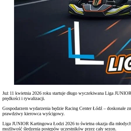
Już 11 kwietnia 2026 roku startuje długo wyczekiwana Liga JUNIO
prędkości i rywalizacji.
Gospodarzem wydarzenia będzie Racing Center Łódź – doskonale znan
prawdziwy kierowca wyścigowy.
Liga JUNIOR Kartingowa Łodzi 2026 to świetna okazja dla młodych t
możliwość śledzenia postępów uczestników przez cały sezon.