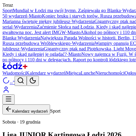
Teraz
Sport
Mundial w Łodzi ma swój hymn. Zaśpiewała go Blanka
·
Wydarz
50 wydarzeń
·
Miasto
Koniec bruku i starych torów. Rusza przebudo
Marianna świętuje piękny jubileusz
·
Wydarzenia
Gigantyczny ptak nad
serial
·
Wydarzenia
Zaćmienie Słońca nad Łodzią. Kiedy i skąd najlepie
gwałtowna noc. Jest alert IMGW
·
Miasto
Alkohol po północy i 110 dni
Blanka
·
Wydarzenia
Największa Parada Wolności w historii. Berlin, 13
Rusza przebudowa Wróblewskiego
·
Wydarzenia
Wampiry opanują EC
jubileusz
·
Wydarzenia
Gigantyczny ptak nad Piotrkowską. Light Move
Kiedy i skąd najlepiej je oglądać?
·
Miasto
Nowy najemca w Fuzji. W ś
po północy i 110 dni w delegacjach. Raport po kontroli łódzkiego lot
Wiadomości
Kalendarz wydarzeń
Miejsca
Lunche
Nieruchomości
Ogłos
--°
Sport
Kalendarz wydarzeń
Sobota · 19 grudnia
Liga JUNIOR Kartingowa Łodzi 2026