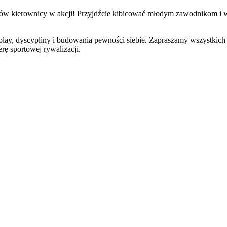
zów kierownicy w akcji! Przyjdźcie kibicować młodym zawodnikom i wsp
ir play, dyscypliny i budowania pewności siebie. Zapraszamy wszystkic
ę sportowej rywalizacji.