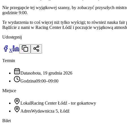
Nie przegapcie tej wyjątkowej szansy, by zobaczyć przyszłych mistr
godzinie 9:00.
Te wydarzenia to coś więcej niż tylko wyścigi; to również nauka fa
Bądźcie z nami w Racing Center Łódź i poczujcie wyjątkową atmosfer
Udostępnij
X
Termin
Data
sobota, 19 grudnia 2026
Godzina
09:00–09:00
Miejsce
Lokal
Racing Center Łódź - tor gokartowy
Adres
Wydawnicza 5, Łódź
Bilet