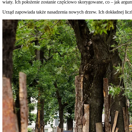
wiaty. Ich położenie zostanie częściowo skorygowane, co – jak argum
Urząd zapowiada także nasadzenia nowych drzew. Ich dokładnej licz