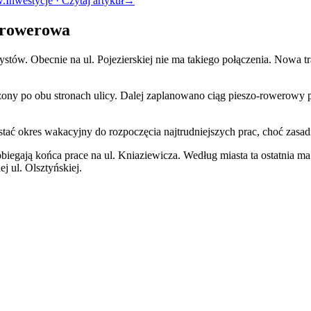
w.
Inwestycje · Czytaj artykuł
→
a rowerowa
tów. Obecnie na ul. Pojezierskiej nie ma takiego połączenia. Nowa tras
ony po obu stronach ulicy. Dalej zaplanowano ciąg pieszo-rowerowy p
ać okres wakacyjny do rozpoczęcia najtrudniejszych prac, choć zasadn
obiegają końca prace na ul. Kniaziewicza. Według miasta ta ostatnia ma
j ul. Olsztyńskiej.