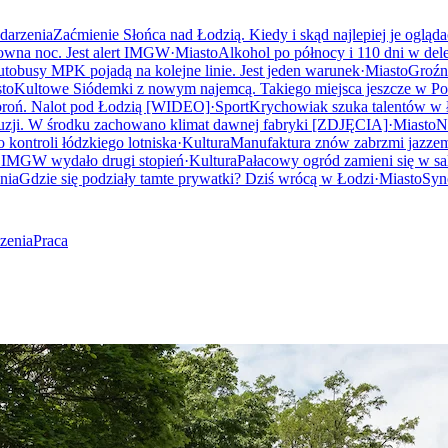
darzenia
Zaćmienie Słońca nad Łodzią. Kiedy i skąd najlepiej je ogląd
owna noc. Jest alert IMGW
·
Miasto
Alkohol po północy i 110 dni w dele
utobusy MPK pojadą na kolejne linie. Jest jeden warunek
·
Miasto
Groźn
to
Kultowe Siódemki z nowym najemcą. Takiego miejsca jeszcze w Pol
 broń. Nalot pod Łodzią [WIDEO]
·
Sport
Krychowiak szuka talentów w Ł
zji. W środku zachowano klimat dawnej fabryki [ZDJĘCIA]
·
Miasto
N
 kontroli łódzkiego lotniska
·
Kultura
Manufaktura znów zabrzmi jazzem.
. IMGW wydało drugi stopień
·
Kultura
Pałacowy ogród zamieni się w s
nia
Gdzie się podziały tamte prywatki? Dziś wrócą w Łodzi
·
Miasto
Syn
zenia
Praca