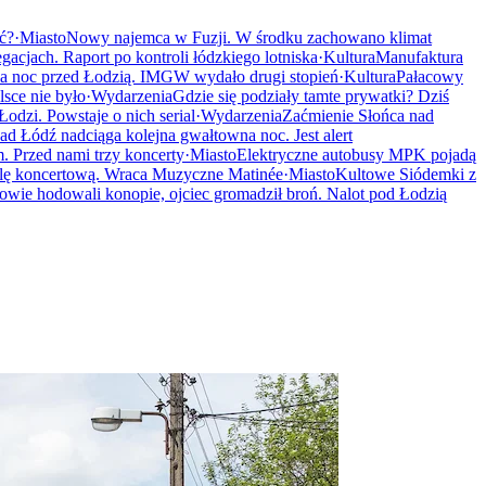
ać?
·
Miasto
Nowy najemca w Fuzji. W środku zachowano klimat
gacjach. Raport po kontroli łódzkiego lotniska
·
Kultura
Manufaktura
a noc przed Łodzią. IMGW wydało drugi stopień
·
Kultura
Pałacowy
sce nie było
·
Wydarzenia
Gdzie się podziały tamte prywatki? Dziś
odzi. Powstaje o nich serial
·
Wydarzenia
Zaćmienie Słońca nad
ad Łódź nadciąga kolejna gwałtowna noc. Jest alert
 Przed nami trzy koncerty
·
Miasto
Elektryczne autobusy MPK pojadą
alę koncertową. Wraca Muzyczne Matinée
·
Miasto
Kultowe Siódemki z
owie hodowali konopie, ojciec gromadził broń. Nalot pod Łodzią