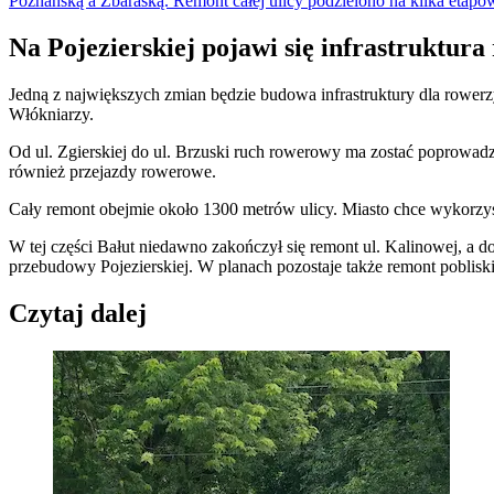
Poznańską a Zbaraską. Remont całej ulicy podzielono na kilka etapó
Na Pojezierskiej pojawi się infrastruktur
Jedną z największych zmian będzie budowa infrastruktury dla rowerzys
Włókniarzy.
Od ul. Zgierskiej do ul. Brzuski ruch rowerowy ma zostać poprowadz
również przejazdy rowerowe.
Cały remont obejmie około 1300 metrów ulicy. Miasto chce wykorzyst
W tej części Bałut niedawno zakończył się remont ul. Kalinowej, a d
przebudowy Pojezierskiej. W planach pozostaje także remont pobliskie
Czytaj dalej