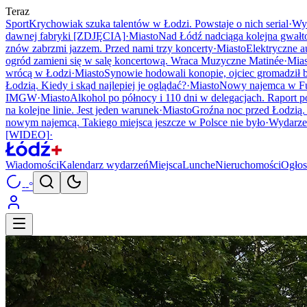
Teraz
Sport
Krychowiak szuka talentów w Łodzi. Powstaje o nich serial
·
Wy
dawnej fabryki [ZDJĘCIA]
·
Miasto
Nad Łódź nadciąga kolejna gwałt
znów zabrzmi jazzem. Przed nami trzy koncerty
·
Miasto
Elektryczne a
ogród zamieni się w salę koncertową. Wraca Muzyczne Matinée
·
Mias
wrócą w Łodzi
·
Miasto
Synowie hodowali konopie, ojciec gromadził
Łodzią. Kiedy i skąd najlepiej je oglądać?
·
Miasto
Nowy najemca w Fu
IMGW
·
Miasto
Alkohol po północy i 110 dni w delegacjach. Raport po
na kolejne linie. Jest jeden warunek
·
Miasto
Groźna noc przed Łodzią
nowym najemcą. Takiego miejsca jeszcze w Polsce nie było
·
Wydarze
[WIDEO]
·
Wiadomości
Kalendarz wydarzeń
Miejsca
Lunche
Nieruchomości
Ogłos
--°