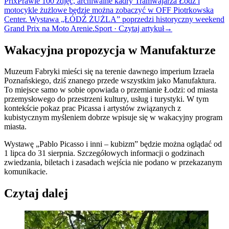
Prix
Prawie 100 zdjęć, archiwalne kadry Tramwajarza Łódź i
motocykle żużlowe będzie można zobaczyć w OFF Piotrkowska
Center. Wystawa „ŁÓDŹ ŻUŻLA” poprzedzi historyczny weekend
Grand Prix na Moto Arenie.
Sport · Czytaj artykuł
→
Wakacyjna propozycja w Manufakturze
Muzeum Fabryki mieści się na terenie dawnego imperium Izraela
Poznańskiego, dziś znanego przede wszystkim jako Manufaktura.
To miejsce samo w sobie opowiada o przemianie Łodzi: od miasta
przemysłowego do przestrzeni kultury, usług i turystyki. W tym
kontekście pokaz prac Picassa i artystów związanych z
kubistycznym myśleniem dobrze wpisuje się w wakacyjny program
miasta.
Wystawę „Pablo Picasso i inni – kubizm” będzie można oglądać od
1 lipca do 31 sierpnia. Szczegółowych informacji o godzinach
zwiedzania, biletach i zasadach wejścia nie podano w przekazanym
komunikacie.
Czytaj dalej