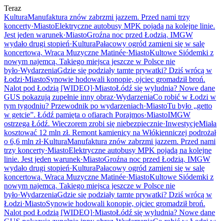
Teraz
Kultura
Manufaktura znów zabrzmi jazzem. Przed nami trzy
koncerty
·
Miasto
Elektryczne autobusy MPK pojadą na kolejne linie.
Jest jeden warunek
·
Miasto
Groźna noc przed Łodzią. IMGW
wydało drugi stopień
·
Kultura
Pałacowy ogród zamieni się w salę
koncertową. Wraca Muzyczne Matinée
·
Miasto
Kultowe Siódemki z
nowym najemcą. Takiego miejsca jeszcze w Polsce nie
było
·
Wydarzenia
Gdzie się podziały tamte prywatki? Dziś wrócą w
Łodzi
·
Miasto
Synowie hodowali konopie, ojciec gromadził broń.
Nalot pod Łodzią [WIDEO]
·
Miasto
Łódź się wyludnia? Nowe dane
GUS pokazują zupełnie inny obraz
·
Wydarzenia
Co robić w Łodzi w
tym tygodniu? Przewodnik po wydarzeniach
·
Miasto
Tu było „getto
w getcie”. Łódź pamięta o ofiarach Porajmos
·
Miasto
IMGW
ostrzega Łódź. Wieczorem zrobi się niebezpiecznie
·
Inwestycje
Miała
kosztować 12 mln zł. Remont kamienicy na Włókienniczej podrożał
o 6,6 mln zł
·
Kultura
Manufaktura znów zabrzmi jazzem. Przed nami
trzy koncerty
·
Miasto
Elektryczne autobusy MPK pojadą na kolejne
linie. Jest jeden warunek
·
Miasto
Groźna noc przed Łodzią. IMGW
wydało drugi stopień
·
Kultura
Pałacowy ogród zamieni się w salę
koncertową. Wraca Muzyczne Matinée
·
Miasto
Kultowe Siódemki z
nowym najemcą. Takiego miejsca jeszcze w Polsce nie
było
·
Wydarzenia
Gdzie się podziały tamte prywatki? Dziś wrócą w
Łodzi
·
Miasto
Synowie hodowali konopie, ojciec gromadził broń.
Nalot pod Łodzią [WIDEO]
·
Miasto
Łódź się wyludnia? Nowe dane