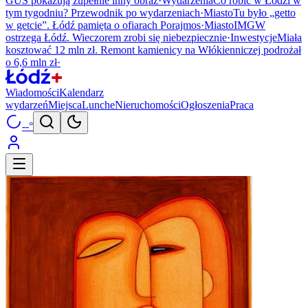
GUS pokazują zupełnie inny obraz
·
Wydarzenia
Co robić w Łodzi w
tym tygodniu? Przewodnik po wydarzeniach
·
Miasto
Tu było „getto
w getcie”. Łódź pamięta o ofiarach Porajmos
·
Miasto
IMGW
ostrzega Łódź. Wieczorem zrobi się niebezpiecznie
·
Inwestycje
Miała
kosztować 12 mln zł. Remont kamienicy na Włókienniczej podrożał
o 6,6 mln zł
·
Wiadomości
Kalendarz
wydarzeń
Miejsca
Lunche
Nieruchomości
Ogłoszenia
Praca
--°