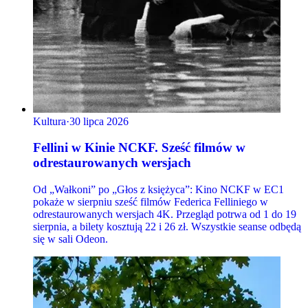
Kultura
·
30 lipca 2026
Fellini w Kinie NCKF. Sześć filmów w
odrestaurowanych wersjach
Od „Wałkoni” po „Głos z księżyca”: Kino NCKF w EC1
pokaże w sierpniu sześć filmów Federica Felliniego w
odrestaurowanych wersjach 4K. Przegląd potrwa od 1 do 19
sierpnia, a bilety kosztują 22 i 26 zł. Wszystkie seanse odbędą
się w sali Odeon.