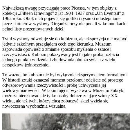
Największą uwagę przyciągają prace Picassa, w tym obiekty z
kolekcji „Fifteen Drawings” z lat 1904–1937 oraz „Un Éventail” z
1962 roku. Obok nich pojawią się grafiki i rysunki udostępnione
przez partnerów wystawy. Organizatorzy nie podali w komunikacie
pełnej listy prezentowanych dzieł.
Tytuł wystawy odwołuje się do kubizmu, ale ekspozycja nie ma być
jedynie szkolnym przeglądem cech tego kierunku. Muzeum
zapowiada opowieść o zmianie sposobu myślenia o sztuce i
rzeczywistości. Kubizm pokazywany jest tu jako próba rozbicia
jednego punktu widzenia i zbudowania obrazu świata z wielu
perspektyw jednocześnie.
To ważne, bo kubizm nie był wyłącznie eksperymentem formalnym.
W historii sztuki oznaczał moment przełomu: odejście od prostego
odwzorowywania rzeczywistości i próbę uchwycenia jej
wielowymiarowości. W takim ujęciu wystawa w Muzeum Fabryki
może zainteresować nie tylko osoby dobrze znające sztukę XX
wieku, ale też tych, którzy chcą zobaczyć, skąd wzięła się
nowoczesna wyobraźnia wizualna.