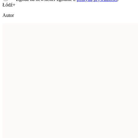
Łódź+
Autor