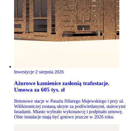
Inwestycje
·
2 sierpnia 2026
Ażurowe kamienice zasłonią trafostacje.
Umowa za 605 tys. zł
Betonowe stacje w Pasażu Hilarego Majewskiego i przy ul.
Włókienniczej zostaną ukryte za podświetlanymi, stalowymi
fasadami. Miasto wybrało wykonawcę i podpisało umowę.
Obie instalacje mają być gotowe jeszcze w 2026 roku.