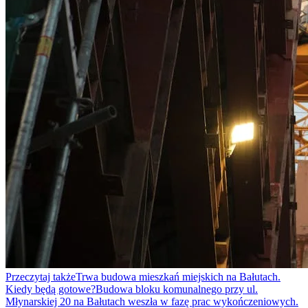
Przeczytaj także
Trwa budowa mieszkań miejskich na Bałutach.
Kiedy będą gotowe?
Budowa bloku komunalnego przy ul.
Młynarskiej 20 na Bałutach weszła w fazę prac wykończeniowych.