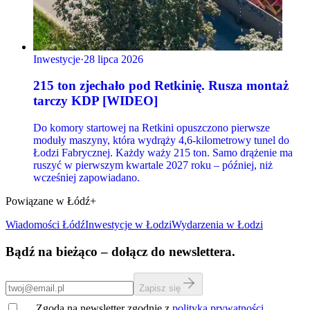
Inwestycje
·
28 lipca 2026
215 ton zjechało pod Retkinię. Rusza montaż
tarczy KDP [WIDEO]
Do komory startowej na Retkini opuszczono pierwsze
moduły maszyny, która wydrąży 4,6-kilometrowy tunel do
Łodzi Fabrycznej. Każdy waży 215 ton. Samo drążenie ma
ruszyć w pierwszym kwartale 2027 roku – później, niż
wcześniej zapowiadano.
Powiązane w Łódź+
Wiadomości Łódź
Inwestycje
w Łodzi
Wydarzenia w Łodzi
Bądź na bieżąco – dołącz do newslettera.
Zapisz się
Zgoda na newsletter zgodnie z
polityką prywatności
.