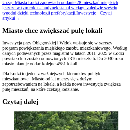
Urząd Miasta Łodzi zapowiada oddanie 28 mieszkań miejskich
jeszcze w tym roku – budynek stanął w ciągu zaledwie sześciu
tygodni dzięki technologii prefabrykacji.
Inwestycje · Czytaj
artykuł
→
Miasto chce zwiększać pulę lokali
Inwestycja przy Oblęgorskiej i Widok wpisuje się w szerszy
program powiększania miejskiego zasobu mieszkaniowego. Według
danych podawanych przez magistrat w latach 2011–2025 w Łodzi
powstało lub zostało odnowionych 7316 mieszkań. Do 2030 roku
miasto planuje oddać kolejne 4581 lokali.
Dla Łodzi to jeden z ważniejszych kierunków polityki
mieszkaniowej. Miasto od lat mierzy się z dużym
zapotrzebowaniem na lokale, a każda nowa inwestycja zwiększa
pulę mieszkań, na które czekają łodzianie.
Czytaj dalej