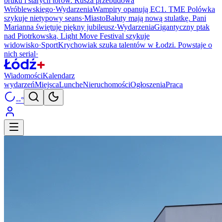
bruku i starych torów. Rusza przebudowa
Wróblewskiego
·
Wydarzenia
Wampiry opanują EC1. TME Polówka
szykuje nietypowy seans
·
Miasto
Bałuty mają nową stulatkę. Pani
Marianna świętuje piękny jubileusz
·
Wydarzenia
Gigantyczny ptak
nad Piotrkowską. Light Move Festival szykuje
widowisko
·
Sport
Krychowiak szuka talentów w Łodzi. Powstaje o
nich serial
·
Wiadomości
Kalendarz
wydarzeń
Miejsca
Lunche
Nieruchomości
Ogłoszenia
Praca
--°