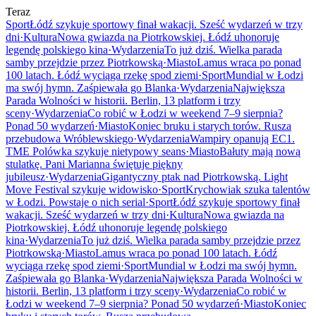
Teraz
Sport
Łódź szykuje sportowy finał wakacji. Sześć wydarzeń w trzy
dni
·
Kultura
Nowa gwiazda na Piotrkowskiej. Łódź uhonoruje
legendę polskiego kina
·
Wydarzenia
To już dziś. Wielka parada
samby przejdzie przez Piotrkowską
·
Miasto
Lamus wraca po ponad
100 latach. Łódź wyciąga rzekę spod ziemi
·
Sport
Mundial w Łodzi
ma swój hymn. Zaśpiewała go Blanka
·
Wydarzenia
Największa
Parada Wolności w historii. Berlin, 13 platform i trzy
sceny
·
Wydarzenia
Co robić w Łodzi w weekend 7–9 sierpnia?
Ponad 50 wydarzeń
·
Miasto
Koniec bruku i starych torów. Rusza
przebudowa Wróblewskiego
·
Wydarzenia
Wampiry opanują EC1.
TME Polówka szykuje nietypowy seans
·
Miasto
Bałuty mają nową
stulatkę. Pani Marianna świętuje piękny
jubileusz
·
Wydarzenia
Gigantyczny ptak nad Piotrkowską. Light
Move Festival szykuje widowisko
·
Sport
Krychowiak szuka talentów
w Łodzi. Powstaje o nich serial
·
Sport
Łódź szykuje sportowy finał
wakacji. Sześć wydarzeń w trzy dni
·
Kultura
Nowa gwiazda na
Piotrkowskiej. Łódź uhonoruje legendę polskiego
kina
·
Wydarzenia
To już dziś. Wielka parada samby przejdzie przez
Piotrkowską
·
Miasto
Lamus wraca po ponad 100 latach. Łódź
wyciąga rzekę spod ziemi
·
Sport
Mundial w Łodzi ma swój hymn.
Zaśpiewała go Blanka
·
Wydarzenia
Największa Parada Wolności w
historii. Berlin, 13 platform i trzy sceny
·
Wydarzenia
Co robić w
Łodzi w weekend 7–9 sierpnia? Ponad 50 wydarzeń
·
Miasto
Koniec