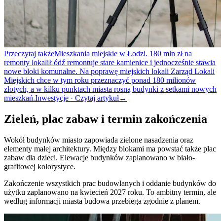
Przeczytaj także
Mieszkania miejskie w Łodzi. 180 mln zł na
remonty lokali
Łódź remontuje stare kamienice i jednocześnie stawia
nowe bloki komunalne. Na poprawę miejskich lokali Zarząd Lokali
Miejskich chce w tym roku przeznaczyć ponad 180 milionów
złotych, a w kilku punktach miasta rosną budynki z setkami nowych
mieszkań.
Inwestycje · Czytaj artykuł
→
Zieleń, plac zabaw i termin zakończenia
Wokół budynków miasto zapowiada zielone nasadzenia oraz
elementy małej architektury. Między blokami ma powstać także plac
zabaw dla dzieci. Elewacje budynków zaplanowano w biało-
grafitowej kolorystyce.
Zakończenie wszystkich prac budowlanych i oddanie budynków do
użytku zaplanowano na kwiecień 2027 roku. To ambitny termin, ale
według informacji miasta budowa przebiega zgodnie z planem.