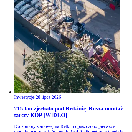
Inwestycje
·
28 lipca 2026
215 ton zjechało pod Retkinię. Rusza montaż
tarczy KDP [WIDEO]
Do komory startowej na Retkini opuszczono pierwsze
moduły maszyny, która wydrąży 4,6-kilometrowy tunel do