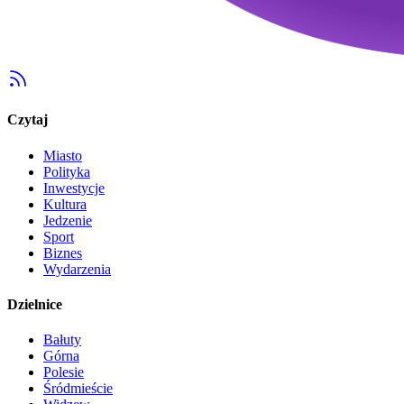
Czytaj
Miasto
Polityka
Inwestycje
Kultura
Jedzenie
Sport
Biznes
Wydarzenia
Dzielnice
Bałuty
Górna
Polesie
Śródmieście