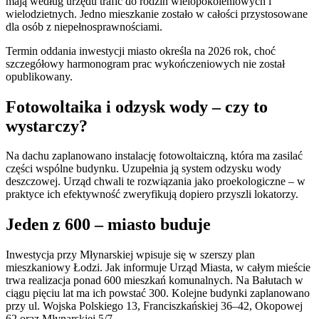
mają według urzędu trafić do rodzin wielopokoleniowych i
wielodzietnych. Jedno mieszkanie zostało w całości przystosowane
dla osób z niepełnosprawnościami.
Termin oddania inwestycji miasto określa na 2026 rok, choć
szczegółowy harmonogram prac wykończeniowych nie został
opublikowany.
Fotowoltaika i odzysk wody – czy to
wystarczy?
Na dachu zaplanowano instalację fotowoltaiczną, która ma zasilać
części wspólne budynku. Uzupełnia ją system odzysku wody
deszczowej. Urząd chwali te rozwiązania jako proekologiczne – w
praktyce ich efektywność zweryfikują dopiero przyszli lokatorzy.
Jeden z 600 – miasto buduje
Inwestycja przy Młynarskiej wpisuje się w szerszy plan
mieszkaniowy Łodzi. Jak informuje Urząd Miasta, w całym mieście
trwa realizacja ponad 600 mieszkań komunalnych. Na Bałutach w
ciągu pięciu lat ma ich powstać 300. Kolejne budynki zaplanowano
przy ul. Wojska Polskiego 13, Franciszkańskiej 36–42, Okopowej
62 oraz Młynarskiej 5/7.