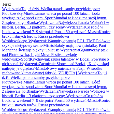
Teraz
Wydarzenia
To już dziś. Wielka parada samby przejdzie przez
Piotrkowską
·
Miasto
Lamus wraca po ponad 100 latach. Łódź
wyciąga rzekę spod ziemi
·
Sport
Mundial w Łodzi ma swój hymn.
Zaśpiewała go Blanka
·
Wydarzenia
Największa Parada Wolności w
historii. Berlin, 13 platform i trzy sceny
·
Wydarzenia
Co robić w
Łodzi w weekend 7–9 sierpnia? Ponad 50 wydarzeń
·
Miasto
Koniec
bruku i starych torów. Rusza przebudowa
Wróblewskiego
·
Wydarzenia
Wampiry opanują EC1. TME Polówka
szykuje nietypowy seans
·
Miasto
Bałuty mają nową stulatkę. Pani
Marianna świętuje piękny jubileusz
·
Wydarzenia
Gigantyczny ptak
nad Piotrkowską. Light Move Festival szykuje
widowisko
·
Sport
Krychowiak szuka talentów w Łodzi. Powstaje o
nich serial
·
Wydarzenia
Zaćmienie Słońca nad Łodzią. Kiedy i skąd
najlepiej je oglądać?
·
Miasto
Nowy najemca w Fuzji. W środku
zachowano klimat dawnej fabryki [ZDJĘCIA]
·
Wydarzenia
To już
dziś. Wielka parada samby przejdzie przez
Piotrkowską
·
Miasto
Lamus wraca po ponad 100 latach. Łódź
wyciąga rzekę spod ziemi
·
Sport
Mundial w Łodzi ma swój hymn.
Zaśpiewała go Blanka
·
Wydarzenia
Największa Parada Wolności w
historii. Berlin, 13 platform i trzy sceny
·
Wydarzenia
Co robić w
Łodzi w weekend 7–9 sierpnia? Ponad 50 wydarzeń
·
Miasto
Koniec
bruku i starych torów. Rusza przebudowa
Wróblewskiego
·
Wydarzenia
Wampiry opanują EC1. TME Polówka