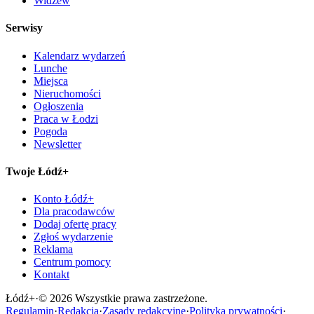
Widzew
Serwisy
Kalendarz wydarzeń
Lunche
Miejsca
Nieruchomości
Ogłoszenia
Praca w Łodzi
Pogoda
Newsletter
Twoje Łódź+
Konto Łódź+
Dla pracodawców
Dodaj ofertę pracy
Zgłoś wydarzenie
Reklama
Centrum pomocy
Kontakt
Łódź
+
·
©
2026
Wszystkie prawa zastrzeżone.
Regulamin
·
Redakcja
·
Zasady redakcyjne
·
Polityka prywatności
·