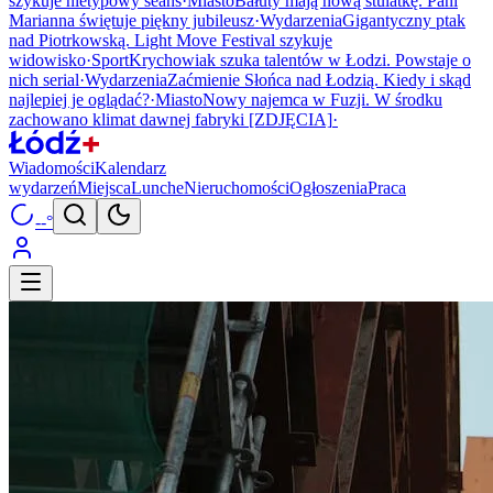
szykuje nietypowy seans
·
Miasto
Bałuty mają nową stulatkę. Pani
Marianna świętuje piękny jubileusz
·
Wydarzenia
Gigantyczny ptak
nad Piotrkowską. Light Move Festival szykuje
widowisko
·
Sport
Krychowiak szuka talentów w Łodzi. Powstaje o
nich serial
·
Wydarzenia
Zaćmienie Słońca nad Łodzią. Kiedy i skąd
najlepiej je oglądać?
·
Miasto
Nowy najemca w Fuzji. W środku
zachowano klimat dawnej fabryki [ZDJĘCIA]
·
Wiadomości
Kalendarz
wydarzeń
Miejsca
Lunche
Nieruchomości
Ogłoszenia
Praca
--°