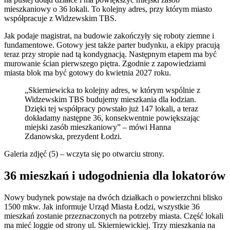
mieszkaniowy o 36 lokali. To kolejny adres, przy którym miasto
współpracuje z Widzewskim TBS.
Jak podaje magistrat, na budowie zakończyły się roboty ziemne i
fundamentowe. Gotowy jest także parter budynku, a ekipy pracują
teraz przy stropie nad tą kondygnacją. Następnym etapem ma być
murowanie ścian pierwszego piętra. Zgodnie z zapowiedziami
miasta blok ma być gotowy do kwietnia 2027 roku.
„Skierniewicka to kolejny adres, w którym wspólnie z
Widzewskim TBS budujemy mieszkania dla łodzian.
Dzięki tej współpracy powstało już 147 lokali, a teraz
dokładamy następne 36, konsekwentnie powiększając
miejski zasób mieszkaniowy” – mówi Hanna
Zdanowska, prezydent Łodzi.
Galeria zdjęć (5) – wczyta się po otwarciu strony.
36 mieszkań i udogodnienia dla lokatorów
Nowy budynek powstaje na dwóch działkach o powierzchni blisko
1500 mkw. Jak informuje Urząd Miasta Łodzi, wszystkie 36
mieszkań zostanie przeznaczonych na potrzeby miasta. Część lokali
ma mieć loggie od strony ul. Skierniewickiej. Trzy mieszkania na