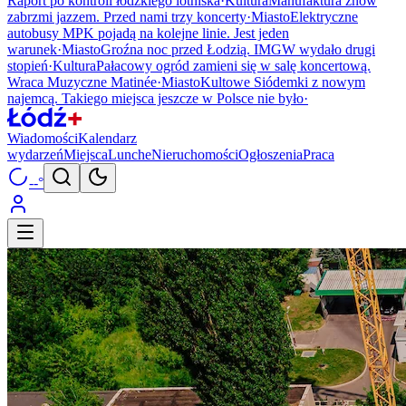
Raport po kontroli łódzkiego lotniska
·
Kultura
Manufaktura znów
zabrzmi jazzem. Przed nami trzy koncerty
·
Miasto
Elektryczne
autobusy MPK pojadą na kolejne linie. Jest jeden
warunek
·
Miasto
Groźna noc przed Łodzią. IMGW wydało drugi
stopień
·
Kultura
Pałacowy ogród zamieni się w salę koncertową.
Wraca Muzyczne Matinée
·
Miasto
Kultowe Siódemki z nowym
najemcą. Takiego miejsca jeszcze w Polsce nie było
·
Wiadomości
Kalendarz
wydarzeń
Miejsca
Lunche
Nieruchomości
Ogłoszenia
Praca
--°