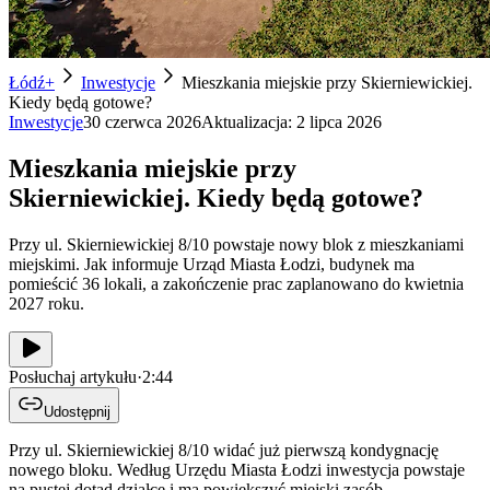
Łódź+
Inwestycje
Mieszkania miejskie przy Skierniewickiej.
Kiedy będą gotowe?
Inwestycje
30 czerwca 2026
Aktualizacja:
2 lipca 2026
Mieszkania miejskie przy
Skierniewickiej. Kiedy będą gotowe?
Przy ul. Skierniewickiej 8/10 powstaje nowy blok z mieszkaniami
miejskimi. Jak informuje Urząd Miasta Łodzi, budynek ma
pomieścić 36 lokali, a zakończenie prac zaplanowano do kwietnia
2027 roku.
Posłuchaj artykułu
·
2:44
Udostępnij
Przy ul. Skierniewickiej 8/10 widać już pierwszą kondygnację
nowego bloku. Według Urzędu Miasta Łodzi inwestycja powstaje
na pustej dotąd działce i ma powiększyć miejski zasób