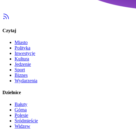
Czytaj
Miasto
Polityka
Inwestycje
Kultura
Jedzenie
Sport
Biznes
Wydarzenia
Dzielnice
Bałuty
Górna
Polesie
Śródmieście
Widzew