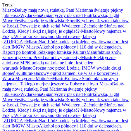
Teraz
Miasto
Bałuty mają nową stulatkę. Pani Marianna świętuje piękny
jubileusz
·
Wydarzenia
Gigantyczny ptak nad Piotrkowską. Light
Move Festival szykuje widowisko
·
Sport
Krychowiak szuka talentów
w Łodzi. Powstaje o nich serial
·
Wydarzenia
Zaćmienie Słońca nad
Łodzią. Kiedy i skąd najlepiej je oglądać?
·
Miasto
Nowy najemca w
Fuzji. W środku zachowano klimat dawnej fabryki
[ZDJĘCIA]
·
Miasto
Nad Łódź nadciąga kolejna gwałtowna noc. Jest
alert IMGW
·
Miasto
Alkohol po północy i 110 dni w delegacjach.
Raport po kontroli łódzkiego lotniska
·
Kultura
Manufaktura znów
zabrzmi jazzem. Przed nami trzy koncerty
·
Miasto
Elektryczne
autobusy MPK pojadą na kolejne linie. Jest jeden
warunek
·
Miasto
Groźna noc przed Łodzią. IMGW wydało drugi
stopień
·
Kultura
Pałacowy ogród zamieni się w salę koncertową.
Wraca Muzyczne Matinée
·
Miasto
Kultowe Siódemki z nowym
najemcą. Takiego miejsca jeszcze w Polsce nie było
·
Miasto
Bałuty
mają nową stulatkę. Pani Marianna świętuje piękny
jubileusz
·
Wydarzenia
Gigantyczny ptak nad Piotrkowską. Light
Move Festival szykuje widowisko
·
Sport
Krychowiak szuka talentów
w Łodzi. Powstaje o nich serial
·
Wydarzenia
Zaćmienie Słońca nad
Łodzią. Kiedy i skąd najlepiej je oglądać?
·
Miasto
Nowy najemca w
Fuzji. W środku zachowano klimat dawnej fabryki
[ZDJĘCIA]
·
Miasto
Nad Łódź nadciąga kolejna gwałtowna noc. Jest
alert IMGW
·
Miasto
Alkohol po północy i 110 dni w delegacjach.