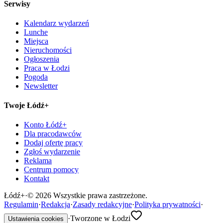
Serwisy
Kalendarz wydarzeń
Lunche
Miejsca
Nieruchomości
Ogłoszenia
Praca w Łodzi
Pogoda
Newsletter
Twoje Łódź+
Konto Łódź+
Dla pracodawców
Dodaj ofertę pracy
Zgłoś wydarzenie
Reklama
Centrum pomocy
Kontakt
Łódź
+
·
©
2026
Wszystkie prawa zastrzeżone.
Regulamin
·
Redakcja
·
Zasady redakcyjne
·
Polityka prywatności
·
·
Tworzone w Łodzi
Ustawienia cookies