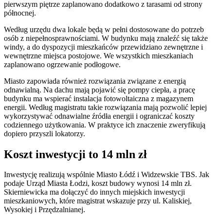
pierwszym piętrze zaplanowano dodatkowo z tarasami od strony
północnej.
Według urzędu dwa lokale będą w pełni dostosowane do potrzeb
osób z niepełnosprawnościami. W budynku mają znaleźć się także
windy, a do dyspozycji mieszkańców przewidziano zewnętrzne i
wewnętrzne miejsca postojowe. We wszystkich mieszkaniach
zaplanowano ogrzewanie podłogowe.
Miasto zapowiada również rozwiązania związane z energią
odnawialną. Na dachu mają pojawić się pompy ciepła, a pracę
budynku ma wspierać instalacja fotowoltaiczna z magazynem
energii. Według magistratu takie rozwiązania mają pozwolić lepiej
wykorzystywać odnawialne źródła energii i ograniczać koszty
codziennego użytkowania. W praktyce ich znaczenie zweryfikują
dopiero przyszli lokatorzy.
Koszt inwestycji to 14 mln zł
Inwestycję realizują wspólnie Miasto Łódź i Widzewskie TBS. Jak
podaje Urząd Miasta Łodzi, koszt budowy wynosi 14 mln zł.
Skierniewicka ma dołączyć do innych miejskich inwestycji
mieszkaniowych, które magistrat wskazuje przy ul. Kaliskiej,
Wysokiej i Przędzalnianej.