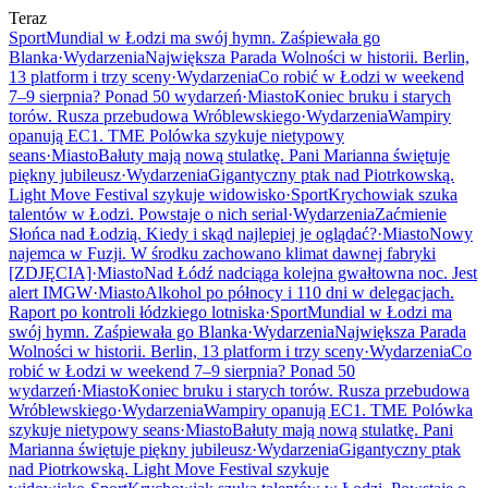
Teraz
Sport
Mundial w Łodzi ma swój hymn. Zaśpiewała go
Blanka
·
Wydarzenia
Największa Parada Wolności w historii. Berlin,
13 platform i trzy sceny
·
Wydarzenia
Co robić w Łodzi w weekend
7–9 sierpnia? Ponad 50 wydarzeń
·
Miasto
Koniec bruku i starych
torów. Rusza przebudowa Wróblewskiego
·
Wydarzenia
Wampiry
opanują EC1. TME Polówka szykuje nietypowy
seans
·
Miasto
Bałuty mają nową stulatkę. Pani Marianna świętuje
piękny jubileusz
·
Wydarzenia
Gigantyczny ptak nad Piotrkowską.
Light Move Festival szykuje widowisko
·
Sport
Krychowiak szuka
talentów w Łodzi. Powstaje o nich serial
·
Wydarzenia
Zaćmienie
Słońca nad Łodzią. Kiedy i skąd najlepiej je oglądać?
·
Miasto
Nowy
najemca w Fuzji. W środku zachowano klimat dawnej fabryki
[ZDJĘCIA]
·
Miasto
Nad Łódź nadciąga kolejna gwałtowna noc. Jest
alert IMGW
·
Miasto
Alkohol po północy i 110 dni w delegacjach.
Raport po kontroli łódzkiego lotniska
·
Sport
Mundial w Łodzi ma
swój hymn. Zaśpiewała go Blanka
·
Wydarzenia
Największa Parada
Wolności w historii. Berlin, 13 platform i trzy sceny
·
Wydarzenia
Co
robić w Łodzi w weekend 7–9 sierpnia? Ponad 50
wydarzeń
·
Miasto
Koniec bruku i starych torów. Rusza przebudowa
Wróblewskiego
·
Wydarzenia
Wampiry opanują EC1. TME Polówka
szykuje nietypowy seans
·
Miasto
Bałuty mają nową stulatkę. Pani
Marianna świętuje piękny jubileusz
·
Wydarzenia
Gigantyczny ptak
nad Piotrkowską. Light Move Festival szykuje