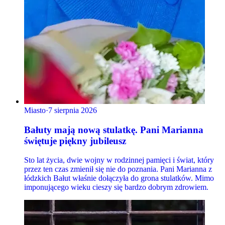
Miasto
·
7 sierpnia 2026
Bałuty mają nową stulatkę. Pani Marianna
świętuje piękny jubileusz
Sto lat życia, dwie wojny w rodzinnej pamięci i świat, który
przez ten czas zmienił się nie do poznania. Pani Marianna z
łódzkich Bałut właśnie dołączyła do grona stulatków. Mimo
imponującego wieku cieszy się bardzo dobrym zdrowiem.