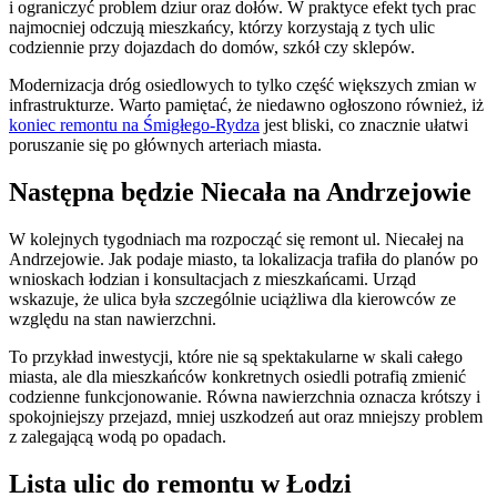
i ograniczyć problem dziur oraz dołów. W praktyce efekt tych prac
najmocniej odczują mieszkańcy, którzy korzystają z tych ulic
codziennie przy dojazdach do domów, szkół czy sklepów.
Modernizacja dróg osiedlowych to tylko część większych zmian w
infrastrukturze. Warto pamiętać, że niedawno ogłoszono również, iż
koniec remontu na Śmigłego-Rydza
jest bliski, co znacznie ułatwi
poruszanie się po głównych arteriach miasta.
Następna będzie Niecała na Andrzejowie
W kolejnych tygodniach ma rozpocząć się remont ul. Niecałej na
Andrzejowie. Jak podaje miasto, ta lokalizacja trafiła do planów po
wnioskach łodzian i konsultacjach z mieszkańcami. Urząd
wskazuje, że ulica była szczególnie uciążliwa dla kierowców ze
względu na stan nawierzchni.
To przykład inwestycji, które nie są spektakularne w skali całego
miasta, ale dla mieszkańców konkretnych osiedli potrafią zmienić
codzienne funkcjonowanie. Równa nawierzchnia oznacza krótszy i
spokojniejszy przejazd, mniej uszkodzeń aut oraz mniejszy problem
z zalegającą wodą po opadach.
Lista ulic do remontu w Łodzi