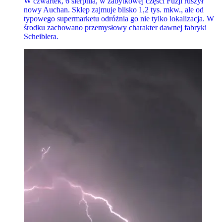
W czwartek, 6 sierpnia, w zabytkowej części Fuzji ruszył
nowy Auchan. Sklep zajmuje blisko 1,2 tys. mkw., ale od
typowego supermarketu odróżnia go nie tylko lokalizacja. W
środku zachowano przemysłowy charakter dawnej fabryki
Scheiblera.