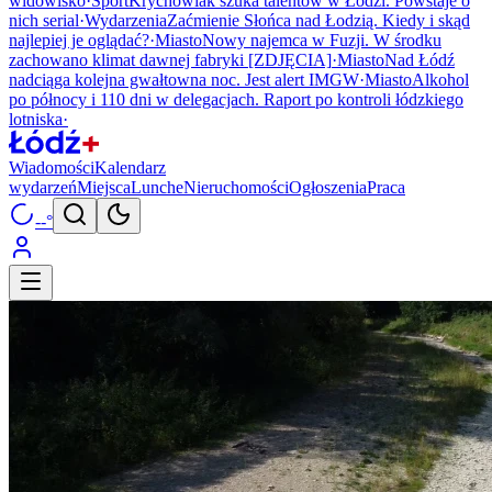
widowisko
·
Sport
Krychowiak szuka talentów w Łodzi. Powstaje o
nich serial
·
Wydarzenia
Zaćmienie Słońca nad Łodzią. Kiedy i skąd
najlepiej je oglądać?
·
Miasto
Nowy najemca w Fuzji. W środku
zachowano klimat dawnej fabryki [ZDJĘCIA]
·
Miasto
Nad Łódź
nadciąga kolejna gwałtowna noc. Jest alert IMGW
·
Miasto
Alkohol
po północy i 110 dni w delegacjach. Raport po kontroli łódzkiego
lotniska
·
Wiadomości
Kalendarz
wydarzeń
Miejsca
Lunche
Nieruchomości
Ogłoszenia
Praca
--°