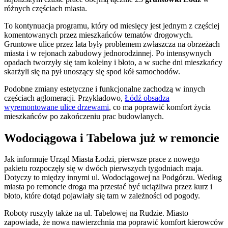
różnych częściach miasta.
To kontynuacja programu, który od miesięcy jest jednym z częściej
komentowanych przez mieszkańców tematów drogowych.
Gruntowe ulice przez lata były problemem zwłaszcza na obrzeżach
miasta i w rejonach zabudowy jednorodzinnej. Po intensywnych
opadach tworzyły się tam koleiny i błoto, a w suche dni mieszkańcy
skarżyli się na pył unoszący się spod kół samochodów.
Podobne zmiany estetyczne i funkcjonalne zachodzą w innych
częściach aglomeracji. Przykładowo,
Łódź obsadza
wyremontowane ulice drzewami
, co ma poprawić komfort życia
mieszkańców po zakończeniu prac budowlanych.
Wodociągowa i Tabelowa już w remoncie
Jak informuje Urząd Miasta Łodzi, pierwsze prace z nowego
pakietu rozpoczęły się w dwóch pierwszych tygodniach maja.
Dotyczy to między innymi ul. Wodociągowej na Podgórzu. Według
miasta po remoncie droga ma przestać być uciążliwa przez kurz i
błoto, które dotąd pojawiały się tam w zależności od pogody.
Roboty ruszyły także na ul. Tabelowej na Rudzie. Miasto
zapowiada, że nowa nawierzchnia ma poprawić komfort kierowców