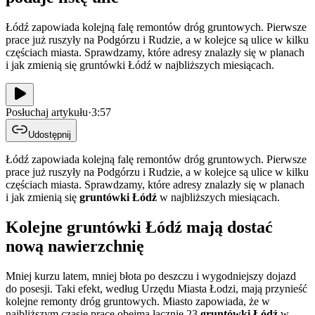
Łódź zapowiada kolejną falę remontów dróg gruntowych. Pierwsze
prace już ruszyły na Podgórzu i Rudzie, a w kolejce są ulice w kilku
częściach miasta. Sprawdzamy, które adresy znalazły się w planach
i jak zmienią się gruntówki Łódź w najbliższych miesiącach.
Posłuchaj artykułu
·
3:57
Udostępnij
Łódź zapowiada kolejną falę remontów dróg gruntowych. Pierwsze
prace już ruszyły na Podgórzu i Rudzie, a w kolejce są ulice w kilku
częściach miasta. Sprawdzamy, które adresy znalazły się w planach
i jak zmienią się
gruntówki Łódź
w najbliższych miesiącach.
Kolejne gruntówki Łódź mają dostać
nową nawierzchnię
Mniej kurzu latem, mniej błota po deszczu i wygodniejszy dojazd
do posesji. Taki efekt, według Urzędu Miasta Łodzi, mają przynieść
kolejne remonty dróg gruntowych. Miasto zapowiada, że w
najbliższym czasie prace obejmą łącznie 23
gruntówki Łódź
w