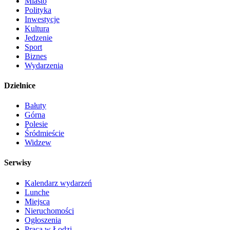
Miasto
Polityka
Inwestycje
Kultura
Jedzenie
Sport
Biznes
Wydarzenia
Dzielnice
Bałuty
Górna
Polesie
Śródmieście
Widzew
Serwisy
Kalendarz wydarzeń
Lunche
Miejsca
Nieruchomości
Ogłoszenia
Praca w Łodzi