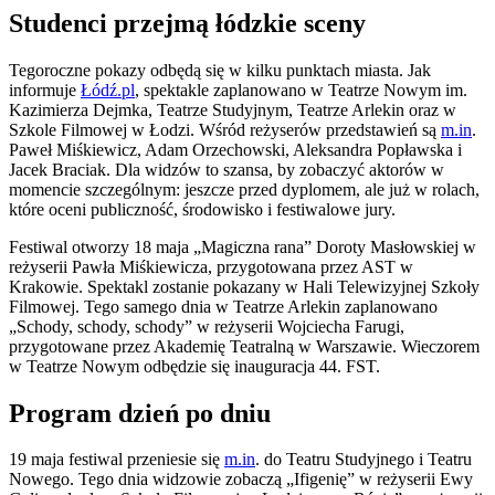
Studenci przejmą łódzkie sceny
Tegoroczne pokazy odbędą się w kilku punktach miasta. Jak
informuje
Łódź.pl
, spektakle zaplanowano w Teatrze Nowym im.
Kazimierza Dejmka, Teatrze Studyjnym, Teatrze Arlekin oraz w
Szkole Filmowej w Łodzi. Wśród reżyserów przedstawień są
m.in
.
Paweł Miśkiewicz, Adam Orzechowski, Aleksandra Popławska i
Jacek Braciak. Dla widzów to szansa, by zobaczyć aktorów w
momencie szczególnym: jeszcze przed dyplomem, ale już w rolach,
które oceni publiczność, środowisko i festiwalowe jury.
Festiwal otworzy 18 maja „Magiczna rana” Doroty Masłowskiej w
reżyserii Pawła Miśkiewicza, przygotowana przez AST w
Krakowie. Spektakl zostanie pokazany w Hali Telewizyjnej Szkoły
Filmowej. Tego samego dnia w Teatrze Arlekin zaplanowano
„Schody, schody, schody” w reżyserii Wojciecha Farugi,
przygotowane przez Akademię Teatralną w Warszawie. Wieczorem
w Teatrze Nowym odbędzie się inauguracja 44. FST.
Program dzień po dniu
19 maja festiwal przeniesie się
m.in
. do Teatru Studyjnego i Teatru
Nowego. Tego dnia widzowie zobaczą „Ifigenię” w reżyserii Ewy