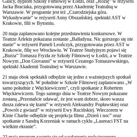
Galicy, dyplom Szkoły Filmowej w Łodzi, oraz „Rózię” w reżyserii
Jacka Braciaka, przygotowaną przez Akademię Teatralną w
Warszawie. W programie jest też „Czarodziejska góra.
Wykasływanie” w reżyserii Anny Obszańskiej, spektakl AST w
Krakowie, filii w Bytomiu.
20 maja zaplanowano kolejne przedstawienia konkursowe. W
Teatrze Arlekin pokazana zostanie „Balladyna. Nic gorszego się nie
stanie” w reżyserii Pameli Leończyk, przygotowana przez AST w
Krakowie, filię we Wrocławiu. W Teatrze Studyjnym pojawi się
„Burza” Tomasza Fryzła ze Szkoły Filmowej w Łodzi, a w Teatrze
Nowym „Don Giovanni” w reżyserii Cezarego Tomaszewskiego,
spektakl Akademii Teatralnej w Warszawie.
21 maja obok spektakli odbędzie się jedno z ważniejszych spotkań
towarzyszących. W południe w Szkole Filmowej zaplanowano „W
samo południe z Więckiewiczem”, czyli spotkanie z Robertem
Więckiewiczem. Tego samego dnia w Teatrze Nowym pokazane
zostaną „Przestańcie udawać, że jest wam dobrze, skoro wasza
dusza zalewa się łzami” w reżyserii Aleksandry Popławskiej oraz
„Powrót z gwiazd” w reżyserii Ewy Rucińskiej. Wieczorem w
Kinie Charlie odbędzie się projekcja filmu „Dzień i noc” oraz
spotkanie z Sandrą Korzeniak w ramach cyklu „Laureaci FST na
wielkim ekranie”.
22 maja program zacznie się od wydarzenia poświęconego