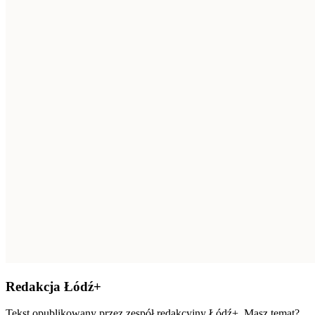
Redakcja Łódź+
Tekst opublikowany przez zespół redakcyjny Łódź+. Masz temat?