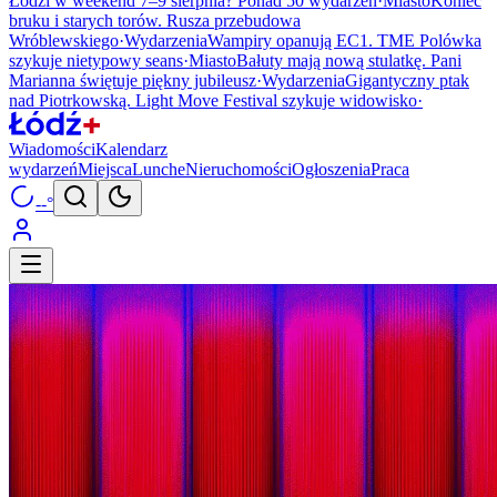
Łodzi w weekend 7–9 sierpnia? Ponad 50 wydarzeń
·
Miasto
Koniec
bruku i starych torów. Rusza przebudowa
Wróblewskiego
·
Wydarzenia
Wampiry opanują EC1. TME Polówka
szykuje nietypowy seans
·
Miasto
Bałuty mają nową stulatkę. Pani
Marianna świętuje piękny jubileusz
·
Wydarzenia
Gigantyczny ptak
nad Piotrkowską. Light Move Festival szykuje widowisko
·
Wiadomości
Kalendarz
wydarzeń
Miejsca
Lunche
Nieruchomości
Ogłoszenia
Praca
--°