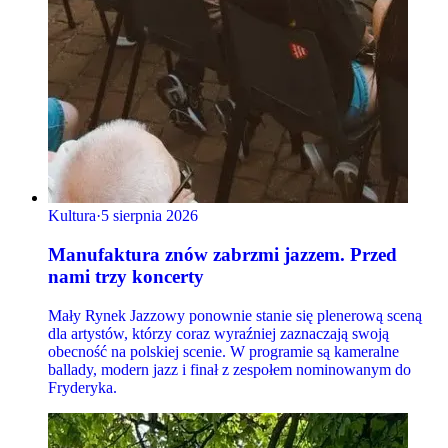
Kultura
·
5 sierpnia 2026
Manufaktura znów zabrzmi jazzem. Przed
nami trzy koncerty
Mały Rynek Jazzowy ponownie stanie się plenerową sceną
dla artystów, którzy coraz wyraźniej zaznaczają swoją
obecność na polskiej scenie. W programie są kameralne
ballady, modern jazz i finał z zespołem nominowanym do
Fryderyka.