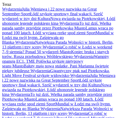
Teraz
Wydarzenia
Julia Wieniawa i 22 nowe nazwiska na Great
September
·
Sport
Łódź szykuje sportowy finał wakacji. Sześć
wydarzeń w trzy dni
·
Kultura
Nowa gwiazda na Piotrkowskiej. Łódź
uhonoruje legendę polskiego kina
·
Wydarzenia
To już dziś. Wielka
parada samby przejdzie przez Piotrkowską
·
Miasto
Lamus wraca po
ponad 100 latach. Łódź wyciąga rzekę spod ziemi
·
Sport
Mundial w
Łodzi ma swój hymn. Zaśpiewała go
Blanka
·
Wydarzenia
Największa Parada Wolności w historii. Berlin,
13 platform i trzy sceny
·
Wydarzenia
Co robić w Łodzi w weekend
7–9 sierpnia? Ponad 50 wydarzeń
·
Miasto
Koniec bruku i starych
torów. Rusza przebudowa Wróblewskiego
·
Wydarzenia
Wampiry
opanują EC1. TME Polówka szykuje nietypowy
seans
·
Miasto
Bałuty mają nową stulatkę. Pani Marianna świętuje
piękny jubileusz
·
Wydarzenia
Gigantyczny ptak nad Piotrkowską.
Light Move Festival szykuje widowisko
·
Wydarzenia
Julia Wieniawa
i 22 nowe nazwiska na Great September
·
Sport
Łódź szykuje
sportowy finał wakacji. Sześć wydarzeń w trzy dni
·
Kultura
Nowa
gwiazda na Piotrkowskiej. Łódź uhonoruje legendę polskiego
kina
·
Wydarzenia
To już dziś. Wielka parada samby przejdzie przez
Piotrkowską
·
Miasto
Lamus wraca po ponad 100 latach. Łódź
wyciąga rzekę spod ziemi
·
Sport
Mundial w Łodzi ma swój hymn.
Zaśpiewała go Blanka
·
Wydarzenia
Największa Parada Wolności w
historii. Berlin, 13 platform i trzy sceny
·
Wydarzenia
Co robić w