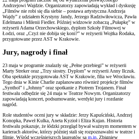
Andrzejowi Wajdzie. Organizatorzy zapowiadają wykład i dyskusję
„Filmów nie robi się dla siebie – postawa artystyczna Andrzeja
Wajdy” z udziałem Krystyny Jandy, Jerzego Radziwiłowicza, Pawła
Edelmana i Milenii Fiedler. Później widzowie zobaczą „Pułapkę” w
reżyserii Adama Orzechowskiego, dyplom Szkoły Filmowej w
Łodzi, oraz „Czyż nie dobija się koni?” w reżyserii Wojtka Rodaka,
przygotowane przez AST w Krakowie.
Jury, nagrody i finał
23 maja w programie znalazły się „Pełne przebiegi” w reżyserii
Marty Streker oraz „Trzy siostry. Dyplom” w reżyserii Anny Ilczuk.
Oba spektakle przygotowała AST w Krakowie, filia we Wrocławiu.
Tego dnia w Kinie Charlie zaplanowano również projekcje filmów
„Synthol” i „Johnny” oraz spotkanie z Piotrem Trojanem. Finał
festiwalu odbędzie się 24 maja w Teatrze Nowym. Organizatorzy
zapowiadają koncert, podsumowanie, werdykt jury i rozdanie
nagród.
Role studentów oceni jury w składzie: Jerzy Kapuściński, Andrzej
Konopka, Paweł Kulka, Aneta Kyzioł i Eliza Kujan. Historia
festiwalu pokazuje, że łódzki przegląd bywał ważnym momentem w
karierach aktorów, którzy później stali się rozpoznawalni w teatrze i
filmie. Wśród wcześniejszych laureatów są
m.in
. Zbigniew