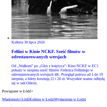
Kultura
·
30 lipca 2026
Fellini w Kinie NCKF. Sześć filmów w
odrestaurowanych wersjach
Od „Wałkoni” po „Głos z księżyca”: Kino NCKF w EC1
pokaże w sierpniu sześć filmów Federica Felliniego w
odrestaurowanych wersjach 4K. Przegląd potrwa od 1 do 19
sierpnia, a bilety kosztują 22 i 26 zł. Wszystkie seanse odbędą
się w sali Odeon.
Powiązane w Łódź+
Wiadomości Łódź
Kultura
w Łodzi
Wydarzenia w Łodzi