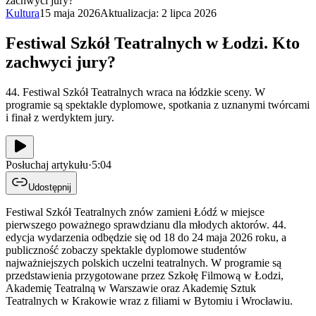
zachwyci jury?
Kultura
15 maja 2026
Aktualizacja:
2 lipca 2026
Festiwal Szkół Teatralnych w Łodzi. Kto
zachwyci jury?
44. Festiwal Szkół Teatralnych wraca na łódzkie sceny. W
programie są spektakle dyplomowe, spotkania z uznanymi twórcami
i finał z werdyktem jury.
Posłuchaj artykułu
·
5:04
Udostępnij
Festiwal Szkół Teatralnych znów zamieni Łódź w miejsce
pierwszego poważnego sprawdzianu dla młodych aktorów. 44.
edycja wydarzenia odbędzie się od 18 do 24 maja 2026 roku, a
publiczność zobaczy spektakle dyplomowe studentów
najważniejszych polskich uczelni teatralnych. W programie są
przedstawienia przygotowane przez Szkołę Filmową w Łodzi,
Akademię Teatralną w Warszawie oraz Akademię Sztuk
Teatralnych w Krakowie wraz z filiami w Bytomiu i Wrocławiu.