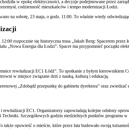
hodziła w epokę elektryczności, a decyzje podejmowane przez zarząd
a przemysł, codzienność mieszkańców i tempo modernizacji Łodzi.
ano na sobotę, 23 maja, o godz. 11:00. To właśnie wtedy odwiedzając
izacji
2:00 rozpocznie się historyczna trasa „Jakub Berg: Spacerem przez łó
erialu „Nowa Energia dla Łodzi”. Spacer ma przypomnieć początki ele
nice rewitalizacji EC1 Łódź”. To spotkanie z byłym kierownikiem 
rowni w miejsce związane dziś z nauką, kulturą i edukacją.
 terenowej „Zdobądź przepustkę do gabinetu dyrektora” oraz zwiedzać
 i rewitalizacji EC1. Organizatorzy zapowiadają kolejne odsłony opro
 i Techniki. Szczegółowych godzin niedzielnych punktów programu w p
To także opowieść o mieście, które przez lata budowało swoją tożsamo