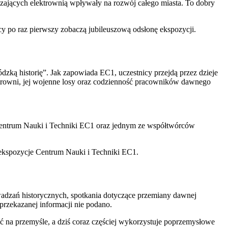
zających elektrownią wpływały na rozwój całego miasta. To dobry
y po raz pierwszy zobaczą jubileuszową odsłonę ekspozycji.
dzką historię”. Jak zapowiada EC1, uczestnicy przejdą przez dzieje
ktrowni, jej wojenne losy oraz codzienność pracowników dawnego
Centrum Nauki i Techniki EC1 oraz jednym ze współtwórców
 ekspozycje Centrum Nauki i Techniki EC1.
wadzań historycznych, spotkania dotyczące przemiany dawnej
rzekazanej informacji nie podano.
ść na przemyśle, a dziś coraz częściej wykorzystuje poprzemysłowe