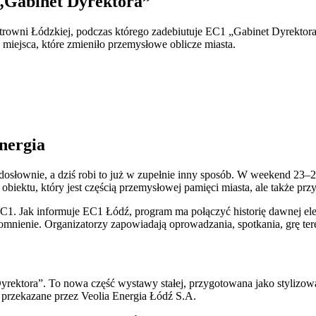
 „Gabinet Dyrektora”
rowni Łódzkiej, podczas którego zadebiutuje EC1 „Gabinet Dyrektor
 miejsca, które zmieniło przemysłowe oblicze miasta.
energia
dosłownie, a dziś robi to już w zupełnie inny sposób. W weekend 23
biektu, który jest częścią przemysłowej pamięci miasta, ale także prz
 Jak informuje EC1 Łódź, program ma połączyć historię dawnej elektr
nienie. Organizatorzy zapowiadają oprowadzania, spotkania, grę tere
yrektora”. To nowa część wystawy stałej, przygotowana jako stylizo
 przekazane przez Veolia Energia Łódź S.A.