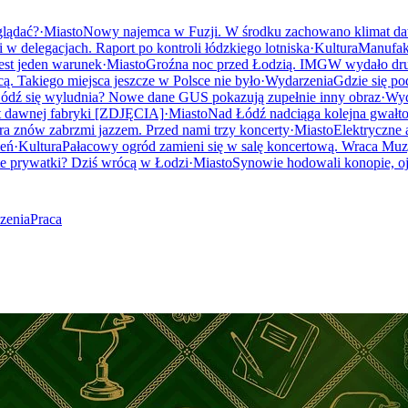
glądać?
·
Miasto
Nowy najemca w Fuzji. W środku zachowano klimat d
 w delegacjach. Raport po kontroli łódzkiego lotniska
·
Kultura
Manufakt
est jeden warunek
·
Miasto
Groźna noc przed Łodzią. IMGW wydało dru
 Takiego miejsca jeszcze w Polsce nie było
·
Wydarzenia
Gdzie się po
ódź się wyludnia? Nowe dane GUS pokazują zupełnie inny obraz
·
Wyd
t dawnej fabryki [ZDJĘCIA]
·
Miasto
Nad Łódź nadciąga kolejna gwałt
a znów zabrzmi jazzem. Przed nami trzy koncerty
·
Miasto
Elektryczne 
ień
·
Kultura
Pałacowy ogród zamieni się w salę koncertową. Wraca Mu
te prywatki? Dziś wrócą w Łodzi
·
Miasto
Synowie hodowali konopie, o
zenia
Praca