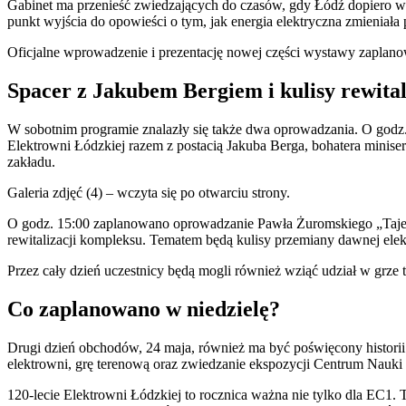
Gabinet ma przenieść zwiedzających do czasów, gdy Łódź dopiero wc
punkt wyjścia do opowieści o tym, jak energia elektryczna zmieniał
Oficjalne wprowadzenie i prezentację nowej części wystawy zaplanow
Spacer z Jakubem Bergiem i kulisy rewital
W sobotnim programie znalazły się także dwa oprowadzania. O godz. 1
Elektrowni Łódzkiej razem z postacią Jakuba Berga, bohatera minis
zakładu.
Galeria zdjęć (4) – wczyta się po otwarciu strony.
O godz. 15:00 zaplanowano oprowadzanie Pawła Żuromskiego „Tajem
rewitalizacji kompleksu. Tematem będą kulisy przemiany dawnej elekt
Przez cały dzień uczestnicy będą mogli również wziąć udział w grze
Co zaplanowano w niedzielę?
Drugi dzień obchodów, 24 maja, również ma być poświęcony historii
elektrowni, grę terenową oraz zwiedzanie ekspozycji Centrum Nauki
120-lecie Elektrowni Łódzkiej to rocznica ważna nie tylko dla EC1. 