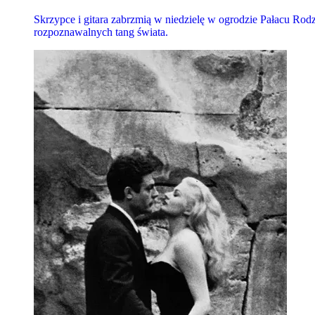
Skrzypce i gitara zabrzmią w niedzielę w ogrodzie Pałacu Rodz
rozpoznawalnych tang świata.