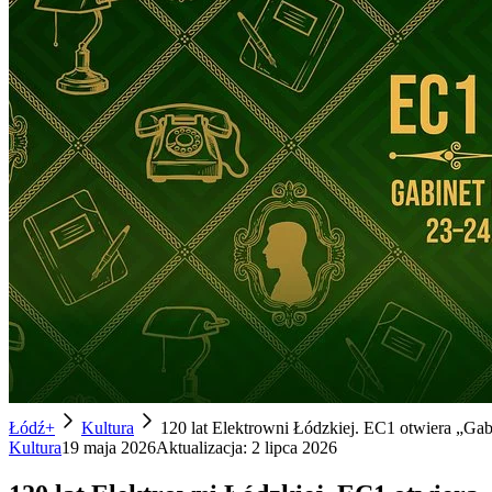
Łódź+
Kultura
120 lat Elektrowni Łódzkiej. EC1 otwiera „Gab
Kultura
19 maja 2026
Aktualizacja:
2 lipca 2026