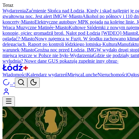
Teraz
Wydarzenia
Zaćmienie Słońca nad Łodzią. Kiedy i skąd najlepiej je o
gwałtowna noc. Jest alert IMGW
·
Miasto
Alkohol po północy i 110 dni
koncerty
·
Miasto
Elektryczne autobusy MPK pojadą na kolejne linie. J
Wraca Muzyczne Matinée
·
Miasto
Kultowe Siódemki z nowym najemcą.
konopie, ojciec gromadził broń. Nalot pod Łodzią [WIDEO]
·
Miasto
Ł
oglądać?
·
Miasto
Nowy najemca w Fuzji. W środku zachowano klima
delegacjach. Raport po kontroli łódzkiego lotniska
·
Kultura
Manufaktur
warunek
·
Miasto
Groźna noc przed Łodzią. IMGW wydało drugi stop
miejsca jeszcze w Polsce nie było
·
Wydarzenia
Gdzie się podziały tam
wyludnia? Nowe dane GUS pokazują zupełnie inny obraz
·
Wiadomości
Kalendarz wydarzeń
Miejsca
Lunche
Nieruchomości
Ogłos
--°