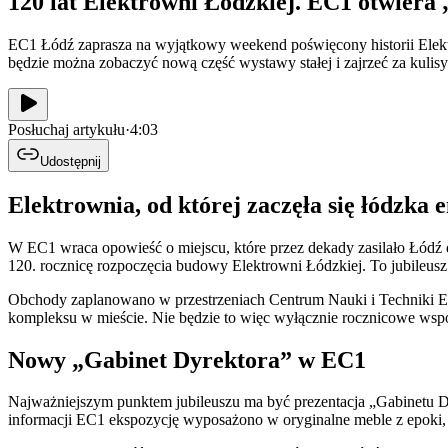
120 lat Elektrowni Łódzkiej. EC1 otwiera
EC1 Łódź zaprasza na wyjątkowy weekend poświęcony historii Elekt
będzie można zobaczyć nową część wystawy stałej i zajrzeć za kulisy
Posłuchaj artykułu
·
4:03
Udostępnij
Elektrownia, od której zaczęła się łódzka 
W EC1 wraca opowieść o miejscu, które przez dekady zasilało Łódź 
120. rocznicę rozpoczęcia budowy Elektrowni Łódzkiej. To jubileusz o
Obchody zaplanowano w przestrzeniach Centrum Nauki i Techniki EC1.
kompleksu w mieście. Nie będzie to więc wyłącznie rocznicowe wspom
Nowy „Gabinet Dyrektora” w EC1
Najważniejszym punktem jubileuszu ma być prezentacja „Gabinetu D
informacji EC1 ekspozycję wyposażono w oryginalne meble z epoki,