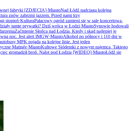
awnej fabryki [ZDJĘCIA]
·
Miasto
Nad Łódź nadciąga kolejna
ura znów zabrzmi jazzem. Przed nami trzy
gi stopień
·
Kultura
Pałacowy ogród zamieni się w salę koncertową.
działy tamte prywatki? Dziś wrócą w Łodzi
·
Miasto
Synowie hodowali
arzenia
Zaćmienie Słońca nad Łodzią. Kiedy i skąd najlepiej je
owna noc. Jest alert IMGW
·
Miasto
Alkohol po północy i 110 dni w
autobusy MPK pojadą na kolejne linie. Jest jeden
zyczne Matinée
·
Miasto
Kultowe Siódemki z nowym najemcą. Takiego
jciec gromadził broń. Nalot pod Łodzią [WIDEO]
·
Miasto
Łódź się