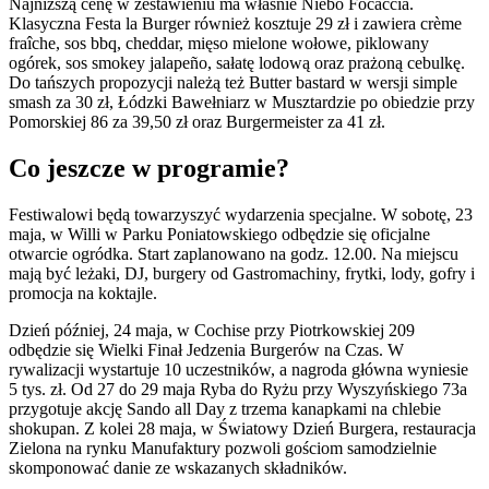
Najniższą cenę w zestawieniu ma właśnie Niebo Focaccia.
Klasyczna Festa la Burger również kosztuje 29 zł i zawiera crème
fraîche, sos bbq, cheddar, mięso mielone wołowe, piklowany
ogórek, sos smokey jalapeño, sałatę lodową oraz prażoną cebulkę.
Do tańszych propozycji należą też Butter bastard w wersji simple
smash za 30 zł, Łódzki Bawełniarz w Musztardzie po obiedzie przy
Pomorskiej 86 za 39,50 zł oraz Burgermeister za 41 zł.
Co jeszcze w programie?
Festiwalowi będą towarzyszyć wydarzenia specjalne. W sobotę, 23
maja, w Willi w Parku Poniatowskiego odbędzie się oficjalne
otwarcie ogródka. Start zaplanowano na godz. 12.00. Na miejscu
mają być leżaki, DJ, burgery od Gastromachiny, frytki, lody, gofry i
promocja na koktajle.
Dzień później, 24 maja, w Cochise przy Piotrkowskiej 209
odbędzie się Wielki Finał Jedzenia Burgerów na Czas. W
rywalizacji wystartuje 10 uczestników, a nagroda główna wyniesie
5 tys. zł. Od 27 do 29 maja Ryba do Ryżu przy Wyszyńskiego 73a
przygotuje akcję Sando all Day z trzema kanapkami na chlebie
shokupan. Z kolei 28 maja, w Światowy Dzień Burgera, restauracja
Zielona na rynku Manufaktury pozwoli gościom samodzielnie
skomponować danie ze wskazanych składników.