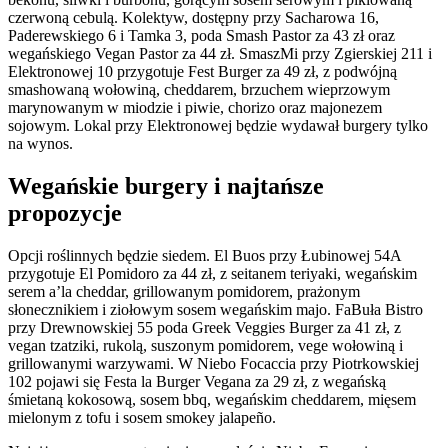
czerwoną cebulą. Kolektyw, dostępny przy Sacharowa 16,
Paderewskiego 6 i Tamka 3, poda Smash Pastor za 43 zł oraz
wegańskiego Vegan Pastor za 44 zł. SmaszMi przy Zgierskiej 211 i
Elektronowej 10 przygotuje Fest Burger za 49 zł, z podwójną
smashowaną wołowiną, cheddarem, brzuchem wieprzowym
marynowanym w miodzie i piwie, chorizo oraz majonezem
sojowym. Lokal przy Elektronowej będzie wydawał burgery tylko
na wynos.
Wegańskie burgery i najtańsze
propozycje
Opcji roślinnych będzie siedem. El Buos przy Łubinowej 54A
przygotuje El Pomidoro za 44 zł, z seitanem teriyaki, wegańskim
serem a’la cheddar, grillowanym pomidorem, prażonym
słonecznikiem i ziołowym sosem wegańskim majo. FaBuła Bistro
przy Drewnowskiej 55 poda Greek Veggies Burger za 41 zł, z
vegan tzatziki, rukolą, suszonym pomidorem, vege wołowiną i
grillowanymi warzywami. W Niebo Focaccia przy Piotrkowskiej
102 pojawi się Festa la Burger Vegana za 29 zł, z wegańską
śmietaną kokosową, sosem bbq, wegańskim cheddarem, mięsem
mielonym z tofu i sosem smokey jalapeño.