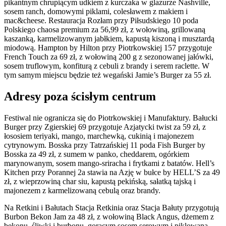
pikantnym chrupiącym udkiem z kurczaka w glazurze Nashville,
sosem ranch, domowymi piklami, colesławem z makiem i
mac&cheese. Restauracja Rozłam przy Piłsudskiego 10 poda
Polskiego chaosa premium za 56,99 zł, z wołowiną, grillowaną
kaszanką, karmelizowanym jabłkiem, kapustą kiszoną i musztardą
miodową. Hampton by Hilton przy Piotrkowskiej 157 przygotuje
French Touch za 69 zł, z wołowiną 200 g z sezonowanej jałówki,
sosem truflowym, konfiturą z cebuli z brandy i serem raclette. W
tym samym miejscu będzie też wegański Jamie’s Burger za 55 zł.
Adresy poza ścisłym centrum
Festiwal nie ogranicza się do Piotrkowskiej i Manufaktury. Bałucki
Burger przy Zgierskiej 69 przygotuje Azjatycki twist za 59 zł, z
łososiem teriyaki, mango, marchewką, cukinią i majonezem
cytrynowym. Bosska przy Tatrzańskiej 11 poda Fish Burger by
Bosska za 49 zł, z sumem w panko, cheddarem, ogórkiem
marynowanym, sosem mango-sriracha i frytkami z batatów. Hell’s
Kitchen przy Porannej 2a stawia na Azję w bułce by HELL’S za 49
zł, z wieprzowiną char siu, kapustą pekińską, sałatką tajską i
majonezem z karmelizowaną cebulą oraz brandy.
Na Retkini i Bałutach Stacja Retkinia oraz Stacja Bałuty przygotują
Burbon Bekon Jam za 48 zł, z wołowiną Black Angus, dżemem z
bekonu, śliwki i burbonu, gorącym sosem serowym i piklowaną