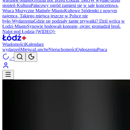
warunek
·
Miasto
Groźna noc przed Łodzią. IMGW wydało drugi
stopień
·
Kultura
Pałacowy ogród zamieni się w salę koncertową.
Wraca Muzyczne Matinée
·
Miasto
Kultowe Siódemki z nowym
najemcą. Takiego miejsca jeszcze w Polsce nie
było
·
Wydarzenia
Gdzie się podziały tamte prywatki? Dziś wrócą w
Łodzi
·
Miasto
Synowie hodowali konopie, ojciec gromadził broń.
Nalot pod Łodzią [WIDEO]
·
Wiadomości
Kalendarz
wydarzeń
Miejsca
Lunche
Nieruchomości
Ogłoszenia
Praca
--°