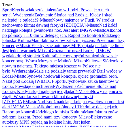
Teraz
Sport
Krychowiak szuka talentów w Łodzi. Powstaje o nich
serial
·
Wydarzenia
Zaćmienie Słońca nad Łodzią. Kiedy i skąd
najlepiej je oglądać?
·
Miasto
Nowy najemca w Fuzji. W środku
zachowano klimat dawnej fabryki [ZDJĘCIA]
·
Miasto
Nad Łódź
nadciąga kolejna gwałtowna noc. Jest alert IMGW
·
Miasto
Alkohol
po północy i 110 dni w delegacjach. Raport po kontroli łódzkiego
lotniska
·
Kultura
Manufaktura znów zabrzmi jazzem. Przed nami trzy
koncerty
·
Miasto
Elektryczne autobusy MPK pojadą na kolejne linie.
Jest jeden warunek
·
Miasto
Groźna noc przed Łodzią. IMGW
wydało drugi stopień
·
Kultura
Pałacowy ogród zamieni się w salę
koncertową. Wraca Muzyczne Matinée
·
Miasto
Kultowe Siódemki z
nowym najemcą. Takiego miejsca jeszcze w Polsce nie
było
·
Wydarzenia
Gdzie się podziały tamte prywatki? Dziś wrócą w
Łodzi
·
Miasto
Synowie hodowali konopie, ojciec gromadził broń.
Nalot pod Łodzią [WIDEO]
·
Sport
Krychowiak szuka talentów w
Łodzi. Powstaje o nich serial
·
Wydarzenia
Zaćmienie Słońca nad
Łodzią. Kiedy i skąd najlepiej je oglądać?
·
Miasto
Nowy najemca w
Fuzji. W środku zachowano klimat dawnej fabryki
[ZDJĘCIA]
·
Miasto
Nad Łódź nadciąga kolejna gwałtowna noc. Jest
alert IMGW
·
Miasto
Alkohol po północy i 110 dni w delegacjach.
Raport po kontroli łódzkiego lotniska
·
Kultura
Manufaktura znów
zabrzmi jazzem. Przed nami trzy koncerty
·
Miasto
Elektryczne
autobusy MPK pojadą na kolejne linie. Jest jeden