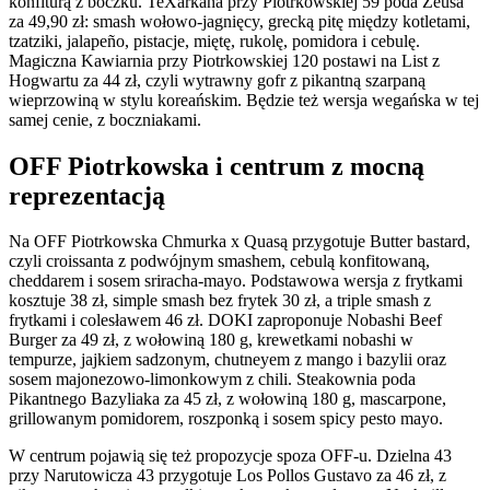
konfiturą z boczku. TeXarkana przy Piotrkowskiej 59 poda Zeusa
za 49,90 zł: smash wołowo-jagnięcy, grecką pitę między kotletami,
tzatziki, jalapeño, pistacje, miętę, rukolę, pomidora i cebulę.
Magiczna Kawiarnia przy Piotrkowskiej 120 postawi na List z
Hogwartu za 44 zł, czyli wytrawny gofr z pikantną szarpaną
wieprzowiną w stylu koreańskim. Będzie też wersja wegańska w tej
samej cenie, z boczniakami.
OFF Piotrkowska i centrum z mocną
reprezentacją
Na OFF Piotrkowska Chmurka x Quasą przygotuje Butter bastard,
czyli croissanta z podwójnym smashem, cebulą konfitowaną,
cheddarem i sosem sriracha-mayo. Podstawowa wersja z frytkami
kosztuje 38 zł, simple smash bez frytek 30 zł, a triple smash z
frytkami i colesławem 46 zł. DOKI zaproponuje Nobashi Beef
Burger za 49 zł, z wołowiną 180 g, krewetkami nobashi w
tempurze, jajkiem sadzonym, chutneyem z mango i bazylii oraz
sosem majonezowo-limonkowym z chili. Steakownia poda
Pikantnego Bazyliaka za 45 zł, z wołowiną 180 g, mascarpone,
grillowanym pomidorem, roszponką i sosem spicy pesto mayo.
W centrum pojawią się też propozycje spoza OFF-u. Dzielna 43
przy Narutowicza 43 przygotuje Los Pollos Gustavo za 46 zł, z