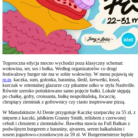
Tegoroczna edycja mocno wychodzi poza klasyczny schemat:
wołowina, ser, sos i bułka. Według organizatorów co drugi
festiwalowy burger nie ma w sobie wołowiny. W menu pojawią się
m.in
. kaczka, sum, golonka, baranina, śledź, krewetki, łosoś,
kurczak w orientalnej glazurze czy pikantne udko w stylu Nashville.
Równie szeroko potraktowano samo pojęcie bułki. Lokale sięgają
po chałkę, gofry, croissanta, bułkę neapolitańską, focaccię,
chrupiący ziemniak z gofrownicy czy ciasto inspirowane pizzą.
W Manufakturze Al Dente przygotuje Kaczkę szarpaczkę za 55 zł, z
mięsem z kaczki, jabłkiem Granny Smith, relishem z czerwonej
cebuli i chrustem z ziemniaków. Bawełna stawia na Full Bałkan z
podwójnym burgerem z baraniny, ajvarem, serem bałkańskim i
sosem jogurtowo-czosnkowym za 59 zł. W Burgermeisterze będzie