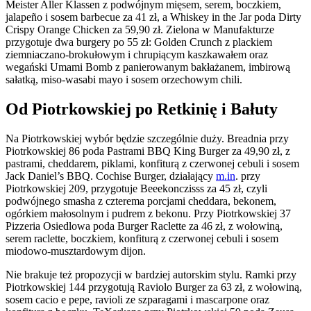
Meister Aller Klassen z podwójnym mięsem, serem, boczkiem,
jalapeño i sosem barbecue za 41 zł, a Whiskey in the Jar poda Dirty
Crispy Orange Chicken za 59,90 zł. Zielona w Manufakturze
przygotuje dwa burgery po 55 zł: Golden Crunch z plackiem
ziemniaczano-brokułowym i chrupiącym kaszkawałem oraz
wegański Umami Bomb z panierowanym bakłażanem, imbirową
sałatką, miso-wasabi mayo i sosem orzechowym chili.
Od Piotrkowskiej po Retkinię i Bałuty
Na Piotrkowskiej wybór będzie szczególnie duży. Breadnia przy
Piotrkowskiej 86 poda Pastrami BBQ King Burger za 49,90 zł, z
pastrami, cheddarem, piklami, konfiturą z czerwonej cebuli i sosem
Jack Daniel’s BBQ. Cochise Burger, działający
m.in
. przy
Piotrkowskiej 209, przygotuje Beeekonczisss za 45 zł, czyli
podwójnego smasha z czterema porcjami cheddara, bekonem,
ogórkiem małosolnym i pudrem z bekonu. Przy Piotrkowskiej 37
Pizzeria Osiedlowa poda Burger Raclette za 46 zł, z wołowiną,
serem raclette, boczkiem, konfiturą z czerwonej cebuli i sosem
miodowo-musztardowym dijon.
Nie brakuje też propozycji w bardziej autorskim stylu. Ramki przy
Piotrkowskiej 144 przygotują Raviolo Burger za 63 zł, z wołowiną,
sosem cacio e pepe, ravioli ze szparagami i mascarpone oraz