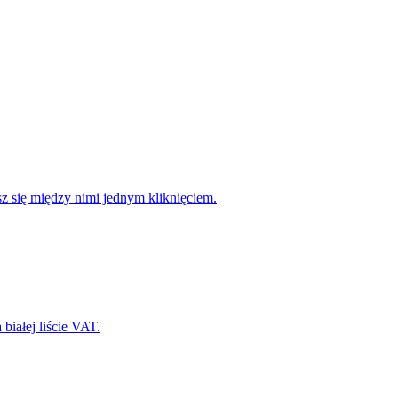
sz się między nimi jednym kliknięciem.
białej liście VAT.