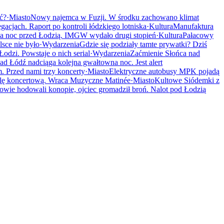
ać?
·
Miasto
Nowy najemca w Fuzji. W środku zachowano klimat
gacjach. Raport po kontroli łódzkiego lotniska
·
Kultura
Manufaktura
a noc przed Łodzią. IMGW wydało drugi stopień
·
Kultura
Pałacowy
sce nie było
·
Wydarzenia
Gdzie się podziały tamte prywatki? Dziś
odzi. Powstaje o nich serial
·
Wydarzenia
Zaćmienie Słońca nad
ad Łódź nadciąga kolejna gwałtowna noc. Jest alert
 Przed nami trzy koncerty
·
Miasto
Elektryczne autobusy MPK pojadą
alę koncertową. Wraca Muzyczne Matinée
·
Miasto
Kultowe Siódemki z
owie hodowali konopie, ojciec gromadził broń. Nalot pod Łodzią