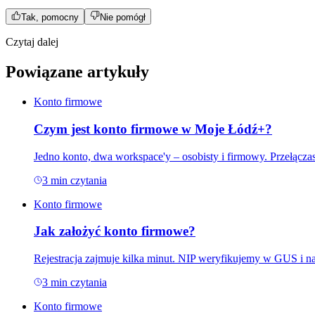
Tak, pomocny
Nie pomógł
Czytaj dalej
Powiązane artykuły
Konto firmowe
Czym jest konto firmowe w Moje Łódź+?
Jedno konto, dwa workspace'y – osobisty i firmowy. Przełącza
3
min czytania
Konto firmowe
Jak założyć konto firmowe?
Rejestracja zajmuje kilka minut. NIP weryfikujemy w GUS i na 
3
min czytania
Konto firmowe