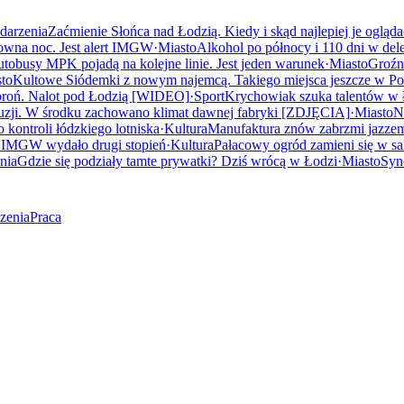
darzenia
Zaćmienie Słońca nad Łodzią. Kiedy i skąd najlepiej je ogląd
owna noc. Jest alert IMGW
·
Miasto
Alkohol po północy i 110 dni w dele
utobusy MPK pojadą na kolejne linie. Jest jeden warunek
·
Miasto
Groźn
to
Kultowe Siódemki z nowym najemcą. Takiego miejsca jeszcze w Pol
 broń. Nalot pod Łodzią [WIDEO]
·
Sport
Krychowiak szuka talentów w Ł
zji. W środku zachowano klimat dawnej fabryki [ZDJĘCIA]
·
Miasto
N
 kontroli łódzkiego lotniska
·
Kultura
Manufaktura znów zabrzmi jazzem.
. IMGW wydało drugi stopień
·
Kultura
Pałacowy ogród zamieni się w s
nia
Gdzie się podziały tamte prywatki? Dziś wrócą w Łodzi
·
Miasto
Syn
zenia
Praca