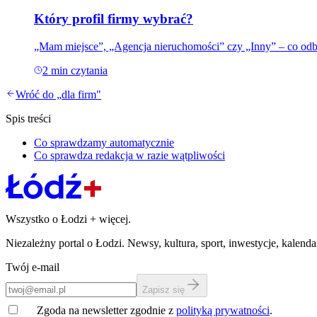
Który profil firmy wybrać?
„Mam miejsce”, „Agencja nieruchomości” czy „Inny” – co odbl
2
min czytania
Wróć do „
dla firm
"
Spis treści
Co sprawdzamy automatycznie
Co sprawdza redakcja w razie wątpliwości
Wszystko o Łodzi
+
więcej.
Niezależny portal o Łodzi. Newsy, kultura, sport, inwestycje, kalen
Twój e-mail
Zapisz się
Zgoda na newsletter zgodnie z
polityką prywatności
.