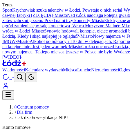
Teraz
Sport
Krychowiak szuka talentów w Łodzi. Powstaje o nich serial
·
Wy
dawnej fabryki [ZDJĘCIA]
·
Miasto
Nad Łódź nadciąga kolejna gwałt
znów zabrzmi jazzem. Przed nami trzy koncerty
·
Miasto
Elektryczne a
ogród zamieni się w salę koncertową. Wraca Muzyczne Matinée
·
Mias
wrócą w Łodzi
·
Miasto
Synowie hodowali konopie, ojciec gromadził
Łodzią. Kiedy i skąd najlepiej je oglądać?
·
Miasto
Nowy najemca w Fu
IMGW
·
Miasto
Alkohol po północy i 110 dni w delegacjach. Raport po
na kolejne linie. Jest jeden warunek
·
Miasto
Groźna noc przed Łodzią
nowym najemcą. Takiego miejsca jeszcze w Polsce nie było
·
Wydarze
[WIDEO]
·
Wiadomości
Kalendarz wydarzeń
Miejsca
Lunche
Nieruchomości
Ogłos
--°
Centrum pomocy
Dla firm
Jak działa weryfikacja NIP?
Konto firmowe