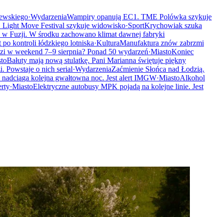
lewskiego
·
Wydarzenia
Wampiry opanują EC1. TME Polówka szykuje
 Light Move Festival szykuje widowisko
·
Sport
Krychowiak szuka
w Fuzji. W środku zachowano klimat dawnej fabryki
 po kontroli łódzkiego lotniska
·
Kultura
Manufaktura znów zabrzmi
zi w weekend 7–9 sierpnia? Ponad 50 wydarzeń
·
Miasto
Koniec
to
Bałuty mają nową stulatkę. Pani Marianna świętuje piękny
 Powstaje o nich serial
·
Wydarzenia
Zaćmienie Słońca nad Łodzią.
nadciąga kolejna gwałtowna noc. Jest alert IMGW
·
Miasto
Alkohol
rty
·
Miasto
Elektryczne autobusy MPK pojadą na kolejne linie. Jest