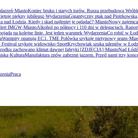
darzeń
·
Miasto
Koniec bruku i starych torów. Rusza przebudowa Wrób
ętuje piękny jubileusz
·
Wydarzenia
Gigantyczny ptak nad Piotrkowską.
 nad Łodzią. Kiedy i skąd najlepiej je oglądać?
·
Miasto
Nowy najemca 
 alert IMGW
·
Miasto
Alkohol po północy i 110 dni w delegacjach. Raport
jadą na kolejne linie. Jest jeden warunek
·
Wydarzenia
Co robić w Łod
a
Wampiry opanują EC1. TME Polówka szykuje nietypowy seans
·
Mias
 Festival szykuje widowisko
·
Sport
Krychowiak szuka talentów w Łodzi.
rodku zachowano klimat dawnej fabryki [ZDJĘCIA]
·
Miasto
Nad Łódź 
niska
·
Kultura
Manufaktura znów zabrzmi jazzem. Przed nami trzy konce
zenia
Praca