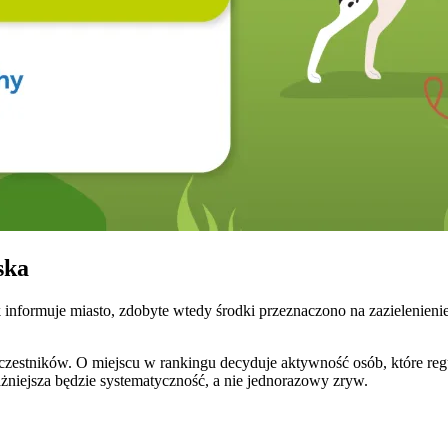
ska
k informuje miasto, zdobyte wtedy środki przeznaczono na zazielenieni
h uczestników. O miejscu w rankingu decyduje aktywność osób, które r
ażniejsza będzie systematyczność, a nie jednorazowy zryw.