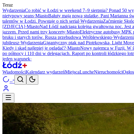
Teraz
Wydarzenia
Co robić w Łodzi w weekend 7–9 sierpnia? Ponad 50 wy
nietypowy seans
·
Miasto
Bałuty mają nową stulatkę. Pani Marianna świ
talentów w Łodzi. Powstaje o nich serial
·
Wydarzenia
Zaćmienie Słońca
[ZDJĘCIA]
·
Miasto
Nad Łódź nadciąga kolejna gwałtowna noc. Jest
jazzem. Przed nami trzy koncerty
·
Miasto
Elektryczne autobusy MPK po
bruku i starych torów. Rusza przebudowa Wróblewskiego
·
Wydarzeni
jubileusz
·
Wydarzenia
Gigantyczny ptak nad Piotrkowską. Light Move
Kiedy i skąd najlepiej je oglądać?
·
Miasto
Nowy najemca w Fuzji. W ś
po północy i 110 dni w delegacjach. Raport po kontroli łódzkiego lot
jeden warunek
·
Wiadomości
Kalendarz wydarzeń
Miejsca
Lunche
Nieruchomości
Ogłos
--°