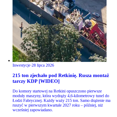
Inwestycje
·
28 lipca 2026
215 ton zjechało pod Retkinię. Rusza montaż
tarczy KDP [WIDEO]
Do komory startowej na Retkini opuszczono pierwsze
moduły maszyny, która wydrąży 4,6-kilometrowy tunel do
Łodzi Fabrycznej. Każdy waży 215 ton. Samo drążenie ma
ruszyć w pierwszym kwartale 2027 roku – później, niż
wcześniej zapowiadano.