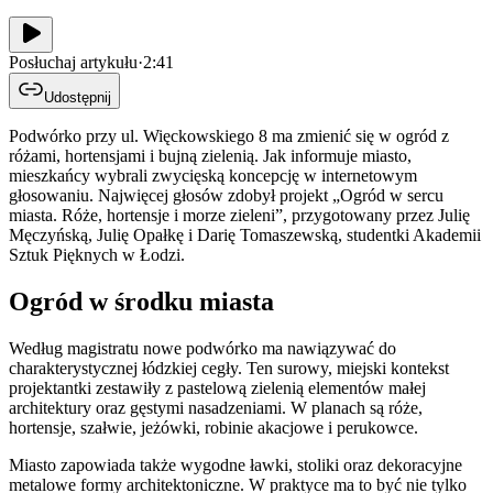
Posłuchaj artykułu
·
2:41
Udostępnij
Podwórko przy ul. Więckowskiego 8 ma zmienić się w ogród z
różami, hortensjami i bujną zielenią. Jak informuje miasto,
mieszkańcy wybrali zwycięską koncepcję w internetowym
głosowaniu. Najwięcej głosów zdobył projekt „Ogród w sercu
miasta. Róże, hortensje i morze zieleni”, przygotowany przez Julię
Męczyńską, Julię Opałkę i Darię Tomaszewską, studentki Akademii
Sztuk Pięknych w Łodzi.
Ogród w środku miasta
Według magistratu nowe podwórko ma nawiązywać do
charakterystycznej łódzkiej cegły. Ten surowy, miejski kontekst
projektantki zestawiły z pastelową zielenią elementów małej
architektury oraz gęstymi nasadzeniami. W planach są róże,
hortensje, szałwie, jeżówki, robinie akacjowe i perukowce.
Miasto zapowiada także wygodne ławki, stoliki oraz dekoracyjne
metalowe formy architektoniczne. W praktyce ma to być nie tylko