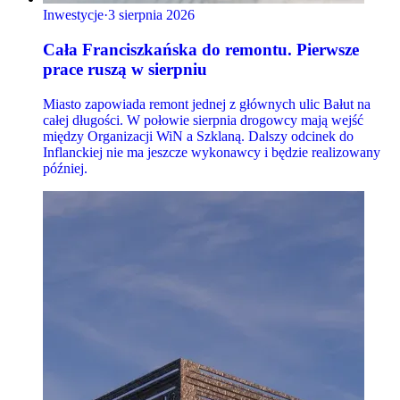
Inwestycje
·
3 sierpnia 2026
Cała Franciszkańska do remontu. Pierwsze
prace ruszą w sierpniu
Miasto zapowiada remont jednej z głównych ulic Bałut na
całej długości. W połowie sierpnia drogowcy mają wejść
między Organizacji WiN a Szklaną. Dalszy odcinek do
Inflanckiej nie ma jeszcze wykonawcy i będzie realizowany
później.