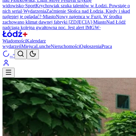
nad Piotrkowską. Light Move Festival szykuje
widowisko
·
Sport
Krychowiak szuka talentów w Łodzi. Powstaje o
nich serial
·
Wydarzenia
Zaćmienie Słońca nad Łodzią. Kiedy i skąd
najlepiej je oglądać?
·
Miasto
Nowy najemca w Fuzji. W środku
zachowano klimat dawnej fabryki [ZDJĘCIA]
·
Miasto
Nad Łódź
nadciąga kolejna gwałtowna noc. Jest alert IMGW
·
Wiadomości
Kalendarz
wydarzeń
Miejsca
Lunche
Nieruchomości
Ogłoszenia
Praca
--°