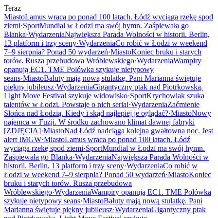
Teraz
Miasto
Lamus wraca po ponad 100 latach. Łódź wyciąga rzekę spod
ziemi
·
Sport
Mundial w Łodzi ma swój hymn. Zaśpiewała go
Blanka
·
Wydarzenia
Największa Parada Wolności w historii. Berlin,
13 platform i trzy sceny
·
Wydarzenia
Co robić w Łodzi w weekend
7–9 sierpnia? Ponad 50 wydarzeń
·
Miasto
Koniec bruku i starych
torów. Rusza przebudowa Wróblewskiego
·
Wydarzenia
Wampiry
opanują EC1. TME Polówka szykuje nietypowy
seans
·
Miasto
Bałuty mają nową stulatkę. Pani Marianna świętuje
piękny jubileusz
·
Wydarzenia
Gigantyczny ptak nad Piotrkowską.
Light Move Festival szykuje widowisko
·
Sport
Krychowiak szuka
talentów w Łodzi. Powstaje o nich serial
·
Wydarzenia
Zaćmienie
Słońca nad Łodzią. Kiedy i skąd najlepiej je oglądać?
·
Miasto
Nowy
najemca w Fuzji. W środku zachowano klimat dawnej fabryki
[ZDJĘCIA]
·
Miasto
Nad Łódź nadciąga kolejna gwałtowna noc. Jest
alert IMGW
·
Miasto
Lamus wraca po ponad 100 latach. Łódź
wyciąga rzekę spod ziemi
·
Sport
Mundial w Łodzi ma swój hymn.
Zaśpiewała go Blanka
·
Wydarzenia
Największa Parada Wolności w
historii. Berlin, 13 platform i trzy sceny
·
Wydarzenia
Co robić w
Łodzi w weekend 7–9 sierpnia? Ponad 50 wydarzeń
·
Miasto
Koniec
bruku i starych torów. Rusza przebudowa
Wróblewskiego
·
Wydarzenia
Wampiry opanują EC1. TME Polówka
szykuje nietypowy seans
·
Miasto
Bałuty mają nową stulatkę. Pani
Marianna świętuje piękny jubileusz
·
Wydarzenia
Gigantyczny ptak