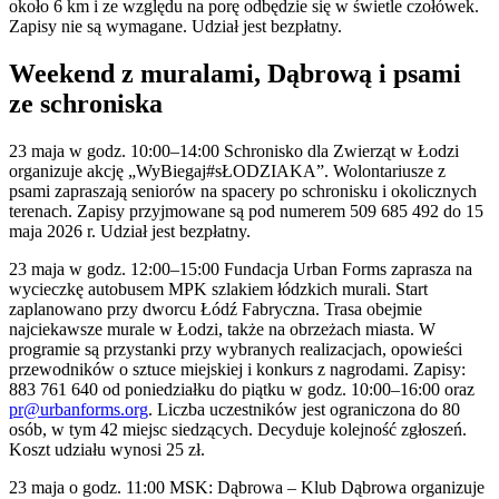
około 6 km i ze względu na porę odbędzie się w świetle czołówek.
Zapisy nie są wymagane. Udział jest bezpłatny.
Weekend z muralami, Dąbrową i psami
ze schroniska
23 maja w godz. 10:00–14:00 Schronisko dla Zwierząt w Łodzi
organizuje akcję „WyBiegaj#sŁODZIAKA”. Wolontariusze z
psami zapraszają seniorów na spacery po schronisku i okolicznych
terenach. Zapisy przyjmowane są pod numerem 509 685 492 do 15
maja 2026 r. Udział jest bezpłatny.
23 maja w godz. 12:00–15:00 Fundacja Urban Forms zaprasza na
wycieczkę autobusem MPK szlakiem łódzkich murali. Start
zaplanowano przy dworcu Łódź Fabryczna. Trasa obejmie
najciekawsze murale w Łodzi, także na obrzeżach miasta. W
programie są przystanki przy wybranych realizacjach, opowieści
przewodników o sztuce miejskiej i konkurs z nagrodami. Zapisy:
883 761 640 od poniedziałku do piątku w godz. 10:00–16:00 oraz
pr@urbanforms.org
. Liczba uczestników jest ograniczona do 80
osób, w tym 42 miejsc siedzących. Decyduje kolejność zgłoszeń.
Koszt udziału wynosi 25 zł.
23 maja o godz. 11:00 MSK: Dąbrowa – Klub Dąbrowa organizuje