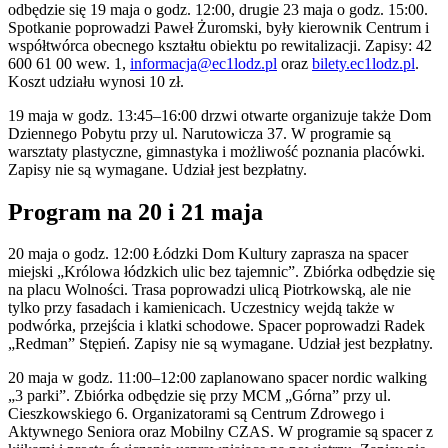
odbędzie się 19 maja o godz. 12:00, drugie 23 maja o godz. 15:00.
Spotkanie poprowadzi Paweł Żuromski, były kierownik Centrum i
współtwórca obecnego kształtu obiektu po rewitalizacji. Zapisy: 42
600 61 00 wew. 1,
informacja@ec1lodz.pl
oraz
bilety.ec1lodz.pl
.
Koszt udziału wynosi 10 zł.
19 maja w godz. 13:45–16:00 drzwi otwarte organizuje także Dom
Dziennego Pobytu przy ul. Narutowicza 37. W programie są
warsztaty plastyczne, gimnastyka i możliwość poznania placówki.
Zapisy nie są wymagane. Udział jest bezpłatny.
Program na 20 i 21 maja
20 maja o godz. 12:00 Łódzki Dom Kultury zaprasza na spacer
miejski „Królowa łódzkich ulic bez tajemnic”. Zbiórka odbędzie się
na placu Wolności. Trasa poprowadzi ulicą Piotrkowską, ale nie
tylko przy fasadach i kamienicach. Uczestnicy wejdą także w
podwórka, przejścia i klatki schodowe. Spacer poprowadzi Radek
„Redman” Stępień. Zapisy nie są wymagane. Udział jest bezpłatny.
20 maja w godz. 11:00–12:00 zaplanowano spacer nordic walking
„3 parki”. Zbiórka odbędzie się przy MCM „Górna” przy ul.
Cieszkowskiego 6. Organizatorami są Centrum Zdrowego i
Aktywnego Seniora oraz Mobilny CZAS. W programie są spacer z