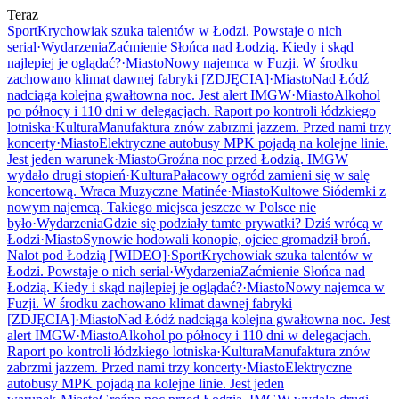
Teraz
Sport
Krychowiak szuka talentów w Łodzi. Powstaje o nich
serial
·
Wydarzenia
Zaćmienie Słońca nad Łodzią. Kiedy i skąd
najlepiej je oglądać?
·
Miasto
Nowy najemca w Fuzji. W środku
zachowano klimat dawnej fabryki [ZDJĘCIA]
·
Miasto
Nad Łódź
nadciąga kolejna gwałtowna noc. Jest alert IMGW
·
Miasto
Alkohol
po północy i 110 dni w delegacjach. Raport po kontroli łódzkiego
lotniska
·
Kultura
Manufaktura znów zabrzmi jazzem. Przed nami trzy
koncerty
·
Miasto
Elektryczne autobusy MPK pojadą na kolejne linie.
Jest jeden warunek
·
Miasto
Groźna noc przed Łodzią. IMGW
wydało drugi stopień
·
Kultura
Pałacowy ogród zamieni się w salę
koncertową. Wraca Muzyczne Matinée
·
Miasto
Kultowe Siódemki z
nowym najemcą. Takiego miejsca jeszcze w Polsce nie
było
·
Wydarzenia
Gdzie się podziały tamte prywatki? Dziś wrócą w
Łodzi
·
Miasto
Synowie hodowali konopie, ojciec gromadził broń.
Nalot pod Łodzią [WIDEO]
·
Sport
Krychowiak szuka talentów w
Łodzi. Powstaje o nich serial
·
Wydarzenia
Zaćmienie Słońca nad
Łodzią. Kiedy i skąd najlepiej je oglądać?
·
Miasto
Nowy najemca w
Fuzji. W środku zachowano klimat dawnej fabryki
[ZDJĘCIA]
·
Miasto
Nad Łódź nadciąga kolejna gwałtowna noc. Jest
alert IMGW
·
Miasto
Alkohol po północy i 110 dni w delegacjach.
Raport po kontroli łódzkiego lotniska
·
Kultura
Manufaktura znów
zabrzmi jazzem. Przed nami trzy koncerty
·
Miasto
Elektryczne
autobusy MPK pojadą na kolejne linie. Jest jeden