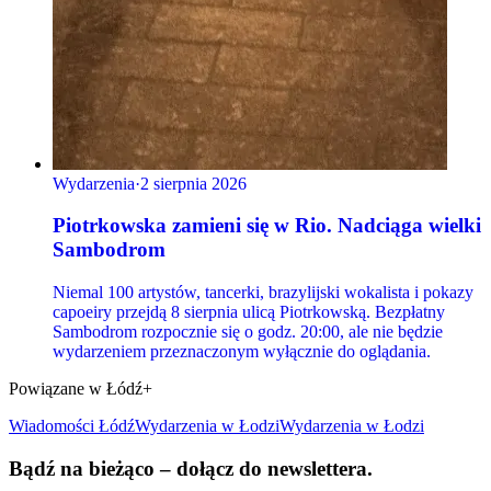
Wydarzenia
·
2 sierpnia 2026
Piotrkowska zamieni się w Rio. Nadciąga wielki
Sambodrom
Niemal 100 artystów, tancerki, brazylijski wokalista i pokazy
capoeiry przejdą 8 sierpnia ulicą Piotrkowską. Bezpłatny
Sambodrom rozpocznie się o godz. 20:00, ale nie będzie
wydarzeniem przeznaczonym wyłącznie do oglądania.
Powiązane w Łódź+
Wiadomości Łódź
Wydarzenia
w Łodzi
Wydarzenia w Łodzi
Bądź na bieżąco – dołącz do newslettera.