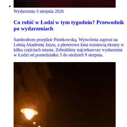
Wydarzenia
·
3 sierpnia 2026
Co robić w Łodzi w tym tygodniu? Przewodnik
po wydarzeniach
Sambodrom przejdzie Piotrkowską, Wytwórnia zaprosi na
Letnią Akademię Jazzu, a plenerowe kina rozstawią ekrany w
kilku częściach miasta. Zebraliśmy najciekawsze wydarzenia
w Łodzi od poniedziałku 3 do niedzieli 9 sierpnia.