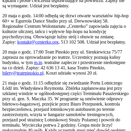
kijkami i proste ćwiczenia usprawniające na powietrzu. Zapisy nie
są wymagane. Udział jest bezpłatny.
20 maja o godz. 14:00 odbędą się drzwi otwarte warsztatów hip-hop
60+ w Egurrola Dance Studio przy ul. Drewnowskiej 58.
Regionalne Centrum Wolontariatu „Centerko” zapowiada zajęcia o
kulturze ulicznej, tańcu i wpływie hip-hopu na kondycję
psychofizyczną. Obowiązuje luźny strój i obuwie na zmianę.
Zapisy:
kontakt@centerko.org
, 513 102 508. Udział jest bezpłatny.
20 maja o godz. 17:00 Teatr Pinokio przy ul. Sienkiewicza 75/77
zaprasza na oprowadzanie po teatrze. Uczestnicy poznają kulisy
budynku, w tym
m.in
. teatralne zaplecze i przestrzenie niedostępne
na co dzień. Zapisy: 42 636 13 41, kasa Teatru Pinokio,
bilety@teatrpinokio.pl
. Koszt udziału wynosi 20 zł.
21 maja o godz. 11:15 odbędzie się zwiedzanie Portu Lotniczego
Łódź im. Władysława Reymonta. Zbiórka zaplanowana jest przy
szklanej windzie w ogólnodostępnej części Terminalu Pasażerskiego
przy ul. gen. S. Maczka 35. W programie są omówienie odprawy
biletowo-bagażowej, przejście przez Biuro Przepustek, kontrola
bezpieczeństwa, przejazd lotniskowym autobusem po terenie
zastrzeżonym, wizyta w hangarze samolotów treningowych,
przejazd pod strażnicę Lotniskowej Straży Pożarnej i powrót do
terminalu. Wycieczka potrwa 2 godziny. Grupa może liczyć
maksymalnie 40 osób. Każdy uczestnik musi mieć dowód osobisty.