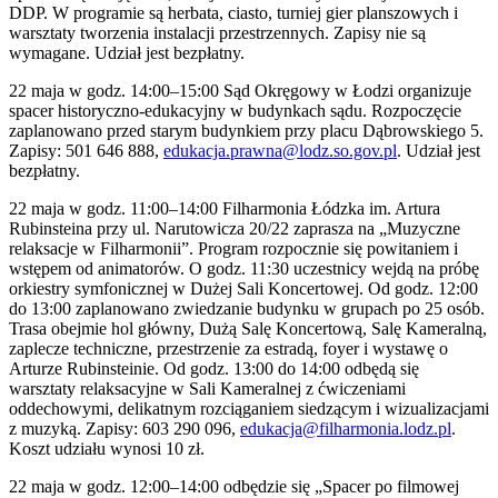
DDP. W programie są herbata, ciasto, turniej gier planszowych i
warsztaty tworzenia instalacji przestrzennych. Zapisy nie są
wymagane. Udział jest bezpłatny.
22 maja w godz. 14:00–15:00 Sąd Okręgowy w Łodzi organizuje
spacer historyczno-edukacyjny w budynkach sądu. Rozpoczęcie
zaplanowano przed starym budynkiem przy placu Dąbrowskiego 5.
Zapisy: 501 646 888,
edukacja.prawna@lodz.so.gov.pl
. Udział jest
bezpłatny.
22 maja w godz. 11:00–14:00 Filharmonia Łódzka im. Artura
Rubinsteina przy ul. Narutowicza 20/22 zaprasza na „Muzyczne
relaksacje w Filharmonii”. Program rozpocznie się powitaniem i
wstępem od animatorów. O godz. 11:30 uczestnicy wejdą na próbę
orkiestry symfonicznej w Dużej Sali Koncertowej. Od godz. 12:00
do 13:00 zaplanowano zwiedzanie budynku w grupach po 25 osób.
Trasa obejmie hol główny, Dużą Salę Koncertową, Salę Kameralną,
zaplecze techniczne, przestrzenie za estradą, foyer i wystawę o
Arturze Rubinsteinie. Od godz. 13:00 do 14:00 odbędą się
warsztaty relaksacyjne w Sali Kameralnej z ćwiczeniami
oddechowymi, delikatnym rozciąganiem siedzącym i wizualizacjami
z muzyką. Zapisy: 603 290 096,
edukacja@filharmonia.lodz.pl
.
Koszt udziału wynosi 10 zł.
22 maja w godz. 12:00–14:00 odbędzie się „Spacer po filmowej