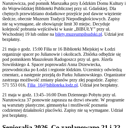
Narutowicza, pod pomnik Marszałka przy Łódzkim Domu Kultury i
do Wojewódzkiej Biblioteki Publicznej przy ul. Gdańskiej. Dla
chętnych przewidziano dodatkowe przejście pod dawne więzienie
śledcze, obecnie Muzeum Tradycji Niepodległościowych. Zapisy
nie są wymagane, ale obowiązuje limit 30 miejsc. Decyduje
kolejność pobrania wejściówki w kasie „BIBUŁY” przy ul.
Wschodniej 19 lub online na
bilety.muzeumpilsudski.pl
. Udział jest
bezpłatny.
21 maja o godz. 15:00 Filia nr 16 Biblioteki Miejskiej w Łodzi
organizuje spacer po Julianowie i okolicach. Zbiórka odbędzie się
pod pomnikiem Mauzoleum Radogoszcz przy ul. gen. Józefa
Sowińskiego 4. Spacer poprowadzi Anna Drzewiecka,
przewodniczka po Łodzi i regionie łódzkim. Uczestnicy odwiedzą
cmentarz, a następnie przejdą do Parku Julianowskiego. Organizator
zastrzega możliwość zmiany planów przy złej pogodzie. Zapisy:
571 553 016,
Filia_16@biblioteka.lodz.pl
. Udział jest bezpłatny.
21 maja w godz. 13:45–16:00 Dom Dziennego Pobytu przy ul.
Narutowicza 37 ponownie zaprasza na drzwi otwarte. W programie
są warsztaty plastyczne, gimnastyka i możliwość poznania
codziennej działalności placówki. Zapisy nie są wymagane. Udział
jest bezpłatny.
Senioralia 2026. Co zaplanowano 21 i 22