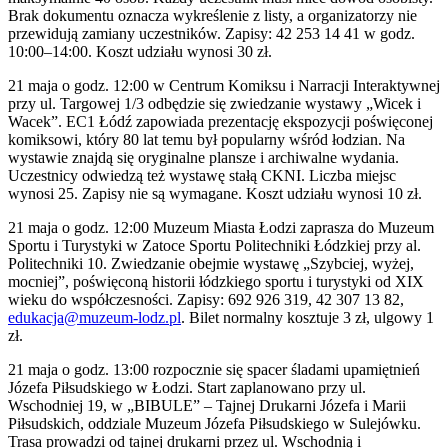
Brak dokumentu oznacza wykreślenie z listy, a organizatorzy nie
przewidują zamiany uczestników. Zapisy: 42 253 14 41 w godz.
10:00–14:00. Koszt udziału wynosi 30 zł.
21 maja o godz. 12:00 w Centrum Komiksu i Narracji Interaktywnej
przy ul. Targowej 1/3 odbędzie się zwiedzanie wystawy „Wicek i
Wacek”. EC1 Łódź zapowiada prezentację ekspozycji poświęconej
komiksowi, który 80 lat temu był popularny wśród łodzian. Na
wystawie znajdą się oryginalne plansze i archiwalne wydania.
Uczestnicy odwiedzą też wystawę stałą CKNI. Liczba miejsc
wynosi 25. Zapisy nie są wymagane. Koszt udziału wynosi 10 zł.
21 maja o godz. 12:00 Muzeum Miasta Łodzi zaprasza do Muzeum
Sportu i Turystyki w Zatoce Sportu Politechniki Łódzkiej przy al.
Politechniki 10. Zwiedzanie obejmie wystawę „Szybciej, wyżej,
mocniej”, poświęconą historii łódzkiego sportu i turystyki od XIX
wieku do współczesności. Zapisy: 692 926 319, 42 307 13 82,
edukacja@muzeum-lodz.pl
. Bilet normalny kosztuje 3 zł, ulgowy 1
zł.
21 maja o godz. 13:00 rozpocznie się spacer śladami upamiętnień
Józefa Piłsudskiego w Łodzi. Start zaplanowano przy ul.
Wschodniej 19, w „BIBULE” – Tajnej Drukarni Józefa i Marii
Piłsudskich, oddziale Muzeum Józefa Piłsudskiego w Sulejówku.
Trasa prowadzi od tajnej drukarni przez ul. Wschodnią i