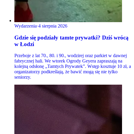
Wydarzenia
·
4 sierpnia 2026
Gdzie się podziały tamte prywatki? Dziś wrócą
w Łodzi
Przeboje z lat 70., 80. i 90., wodzirej oraz parkiet w dawnej
fabrycznej hali. We wtorek Ogrody Geyera zapraszają na
kolejną odsłonę „Tamtych Prywatek”. Wstęp kosztuje 10 zł, a
organizatorzy podkreślają, że bawić mogą się nie tylko
seniorzy.