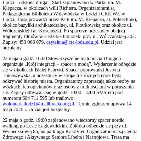
Łodzi – odsłona druga”. Start zaplanowano w Parku im. M.
Klepacza, w okolicach willi Richtera. Organizatorami są
Pedagogiczna Biblioteka Wojewódzka w Łodzi i CRE WŁ w
Łodzi. Trasa prowadzi przez Park im. M. Klepacza, al. Politechniki,
okolice bazyliki archikatedralnej, ul. Piotrkowską oraz okolice ul.
Wólczańskiej i al. Kościuszki. Po spacerze uczestnicy obejrzą
fragmenty filmów w siedzibie biblioteki przy ul. Wólczańskiej 202.
Zapisy: 453 066 079,
czytelnia@cre-lodz.edu.pl
. Udział jest
bezpłatny.
22 maja o godz. 16:00 Stowarzyszenie mali bracia Ubogich
organizuje „Krój integracji – spacer z modą”. Wydarzenie odbędzie
się w okolicach Białej Fabryki. Spacer poprowadzi Justyna
Tomaszewska, a uczestnicy w strojach z różnych epok będą
odkrywać historię miasta. Organizatorzy zapraszają także osoby na
wózkach, ich opiekunów oraz osoby z trudnościami w poruszaniu
się. Zapisy odbywają się w godz. 10:00–14:00 SMS-em pod
numerem 604 711 595 lub mailowo:
wolontariatlodz1@malibracia.org.pl
. Termin zgłoszeń upływa 14
maja 2026 r. Udział jest bezpłatny.
22 maja o godz. 19:00 zaplanowano wieczorny spacer nordic
walking po Lesie Łagiewnickim. Zbiórka odbędzie się przy ul.
Wycieczkowej 85, na parkingu Kaloryfer. Organizatorami są Centra
Zdrowego i Aktywnego Seniora Libelta i Nastrojowa. Trasa ma