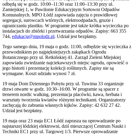
odbędą się w godz. 10:00–11:30 oraz 11:00–13:30 przy ul.
Zamiejskiej 1, w Pawilonie Edukacyjnym Sortowni Odpadów
Komunalnych. MPO Łódź zapowiada zajęcia o prawidłowej
segregacji, surowcach wtórnych, elektroodpadach, gruzie i
ograniczaniu plastiku. W programie jest także krótka wycieczka po
instalacjach do zbiórki i przetwarzania odpadów. Zapisy: 663 355
744,
edukacja@mpolodz.pl
. Udział jest bezpłatny.
Tego samego dnia, 19 maja o godz. 11:00, odbędzie się wycieczka z
przewodnikiem po najpiękniejszych zakątkach Ogrodu
Botanicznego przy ul. Retkińskiej 41. Zarząd Zieleni Miejskiej
zapowiada zwiedzanie najciekawszych miejsc ogrodu, opowieść o
jego historii i prezentację kolekcji roślinnych. Zapisy nie są
wymagane. Koszt udziału wynosi 7 zł.
19 maja Dom Dziennego Pobytu przy ul. Tuwima 33 organizuje
drzwi otwarte w godz. 10:30–16:00. W programie są spacer z
trenerem nordic walking, prezentacja placówki, kawa, herbata i
warsztaty tworzenia kwiatów różnymi technikami. Organizatorzy
zachęcają do zabrania własnych kijków. Zapisy: 42 632 27 42.
Udział jest bezpłatny.
19 maja oraz 23 maja EC1 Łódź zaprasza na oprowadzanie po
najstarszej łódzkiej elektrowni, dziś mieszczącej Centrum Nauki i
Techniki EC1 przy ul. Targowej 1/3. Pierwsze oprowadzanie