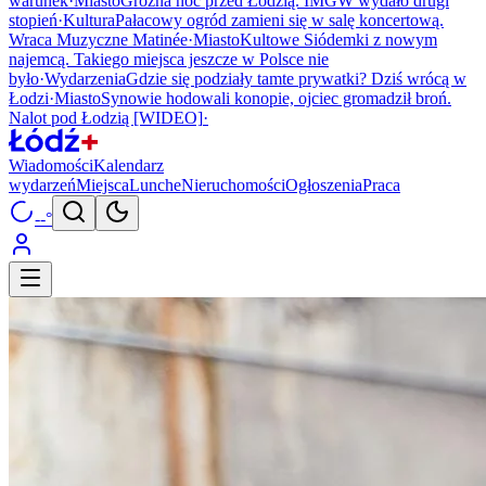
warunek
·
Miasto
Groźna noc przed Łodzią. IMGW wydało drugi
stopień
·
Kultura
Pałacowy ogród zamieni się w salę koncertową.
Wraca Muzyczne Matinée
·
Miasto
Kultowe Siódemki z nowym
najemcą. Takiego miejsca jeszcze w Polsce nie
było
·
Wydarzenia
Gdzie się podziały tamte prywatki? Dziś wrócą w
Łodzi
·
Miasto
Synowie hodowali konopie, ojciec gromadził broń.
Nalot pod Łodzią [WIDEO]
·
Wiadomości
Kalendarz
wydarzeń
Miejsca
Lunche
Nieruchomości
Ogłoszenia
Praca
--°