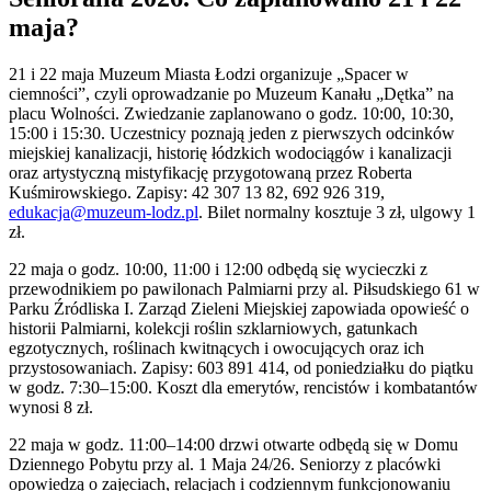
maja?
21 i 22 maja Muzeum Miasta Łodzi organizuje „Spacer w
ciemności”, czyli oprowadzanie po Muzeum Kanału „Dętka” na
placu Wolności. Zwiedzanie zaplanowano o godz. 10:00, 10:30,
15:00 i 15:30. Uczestnicy poznają jeden z pierwszych odcinków
miejskiej kanalizacji, historię łódzkich wodociągów i kanalizacji
oraz artystyczną mistyfikację przygotowaną przez Roberta
Kuśmirowskiego. Zapisy: 42 307 13 82, 692 926 319,
edukacja@muzeum-lodz.pl
. Bilet normalny kosztuje 3 zł, ulgowy 1
zł.
22 maja o godz. 10:00, 11:00 i 12:00 odbędą się wycieczki z
przewodnikiem po pawilonach Palmiarni przy al. Piłsudskiego 61 w
Parku Źródliska I. Zarząd Zieleni Miejskiej zapowiada opowieść o
historii Palmiarni, kolekcji roślin szklarniowych, gatunkach
egzotycznych, roślinach kwitnących i owocujących oraz ich
przystosowaniach. Zapisy: 603 891 414, od poniedziałku do piątku
w godz. 7:30–15:00. Koszt dla emerytów, rencistów i kombatantów
wynosi 8 zł.
22 maja w godz. 11:00–14:00 drzwi otwarte odbędą się w Domu
Dziennego Pobytu przy al. 1 Maja 24/26. Seniorzy z placówki
opowiedzą o zajęciach, relacjach i codziennym funkcjonowaniu