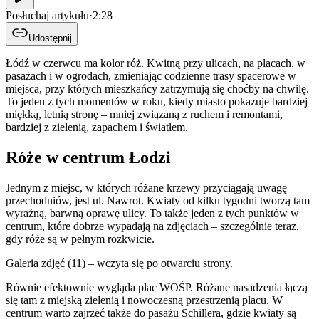
Posłuchaj artykułu
·
2:28
Udostępnij
Łódź w czerwcu ma kolor róż. Kwitną przy ulicach, na placach, w
pasażach i w ogrodach, zmieniając codzienne trasy spacerowe w
miejsca, przy których mieszkańcy zatrzymują się choćby na chwilę.
To jeden z tych momentów w roku, kiedy miasto pokazuje bardziej
miękką, letnią stronę – mniej związaną z ruchem i remontami,
bardziej z zielenią, zapachem i światłem.
Róże w centrum Łodzi
Jednym z miejsc, w których różane krzewy przyciągają uwagę
przechodniów, jest ul. Nawrot. Kwiaty od kilku tygodni tworzą tam
wyraźną, barwną oprawę ulicy. To także jeden z tych punktów w
centrum, które dobrze wypadają na zdjęciach – szczególnie teraz,
gdy róże są w pełnym rozkwicie.
Galeria zdjęć (11) – wczyta się po otwarciu strony.
Równie efektownie wygląda plac WOŚP. Różane nasadzenia łączą
się tam z miejską zielenią i nowoczesną przestrzenią placu. W
centrum warto zajrzeć także do pasażu Schillera, gdzie kwiaty są