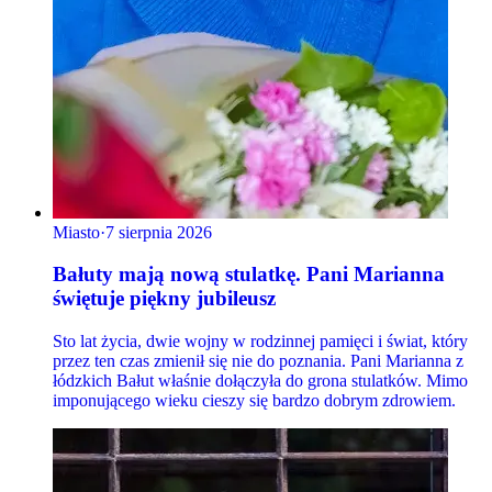
Miasto
·
7 sierpnia 2026
Bałuty mają nową stulatkę. Pani Marianna
świętuje piękny jubileusz
Sto lat życia, dwie wojny w rodzinnej pamięci i świat, który
przez ten czas zmienił się nie do poznania. Pani Marianna z
łódzkich Bałut właśnie dołączyła do grona stulatków. Mimo
imponującego wieku cieszy się bardzo dobrym zdrowiem.