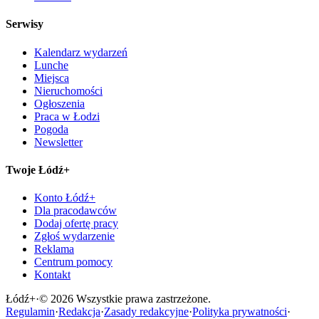
Serwisy
Kalendarz wydarzeń
Lunche
Miejsca
Nieruchomości
Ogłoszenia
Praca w Łodzi
Pogoda
Newsletter
Twoje Łódź+
Konto Łódź+
Dla pracodawców
Dodaj ofertę pracy
Zgłoś wydarzenie
Reklama
Centrum pomocy
Kontakt
Łódź
+
·
©
2026
Wszystkie prawa zastrzeżone.
Regulamin
·
Redakcja
·
Zasady redakcyjne
·
Polityka prywatności
·