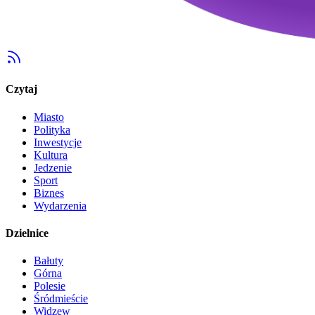
Czytaj
Miasto
Polityka
Inwestycje
Kultura
Jedzenie
Sport
Biznes
Wydarzenia
Dzielnice
Bałuty
Górna
Polesie
Śródmieście
Widzew