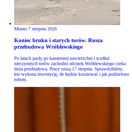
Miasto
·
7 sierpnia 2026
Koniec bruku i starych torów. Rusza
przebudowa Wróblewskiego
Po latach jazdy po kamiennej nawierzchni i wzdłuż
nieczynnych torów zachodni odcinek Wróblewskiego czeka
duża przebudowa. Prace ruszą 17 sierpnia. Sprawdziliśmy,
kto wykona inwestycję, ile będzie kosztować i jak podzielono
roboty.