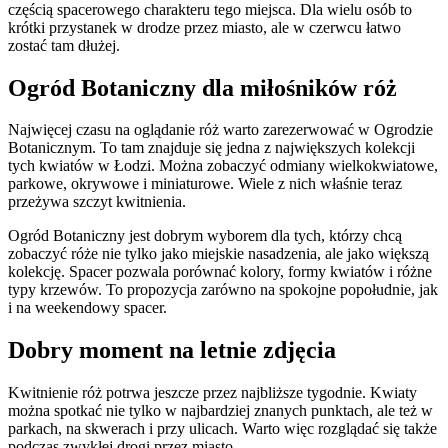
częścią spacerowego charakteru tego miejsca. Dla wielu osób to
krótki przystanek w drodze przez miasto, ale w czerwcu łatwo
zostać tam dłużej.
Ogród Botaniczny dla miłośników róż
Najwięcej czasu na oglądanie róż warto zarezerwować w Ogrodzie
Botanicznym. To tam znajduje się jedna z największych kolekcji
tych kwiatów w Łodzi. Można zobaczyć odmiany wielkokwiatowe,
parkowe, okrywowe i miniaturowe. Wiele z nich właśnie teraz
przeżywa szczyt kwitnienia.
Ogród Botaniczny jest dobrym wyborem dla tych, którzy chcą
zobaczyć róże nie tylko jako miejskie nasadzenia, ale jako większą
kolekcję. Spacer pozwala porównać kolory, formy kwiatów i różne
typy krzewów. To propozycja zarówno na spokojne popołudnie, jak
i na weekendowy spacer.
Dobry moment na letnie zdjęcia
Kwitnienie róż potrwa jeszcze przez najbliższe tygodnie. Kwiaty
można spotkać nie tylko w najbardziej znanych punktach, ale też w
parkach, na skwerach i przy ulicach. Warto więc rozglądać się także
podczas zwykłej drogi przez miasto.