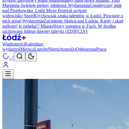
szykuje nietypowy seans
·
Miasto
Bałuty mają nową stulatkę. Pani
Marianna świętuje piękny jubileusz
·
Wydarzenia
Gigantyczny ptak
nad Piotrkowską. Light Move Festival szykuje
widowisko
·
Sport
Krychowiak szuka talentów w Łodzi. Powstaje o
nich serial
·
Wydarzenia
Zaćmienie Słońca nad Łodzią. Kiedy i skąd
najlepiej je oglądać?
·
Miasto
Nowy najemca w Fuzji. W środku
zachowano klimat dawnej fabryki [ZDJĘCIA]
·
Wiadomości
Kalendarz
wydarzeń
Miejsca
Lunche
Nieruchomości
Ogłoszenia
Praca
--°