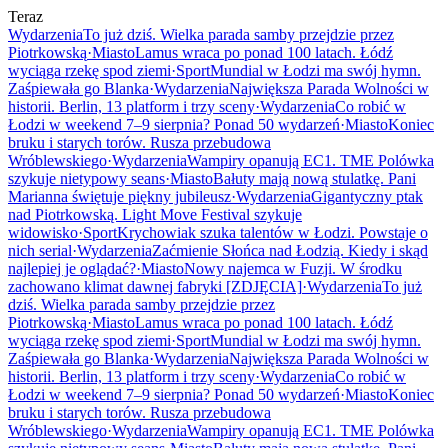
Teraz
Wydarzenia
To już dziś. Wielka parada samby przejdzie przez
Piotrkowską
·
Miasto
Lamus wraca po ponad 100 latach. Łódź
wyciąga rzekę spod ziemi
·
Sport
Mundial w Łodzi ma swój hymn.
Zaśpiewała go Blanka
·
Wydarzenia
Największa Parada Wolności w
historii. Berlin, 13 platform i trzy sceny
·
Wydarzenia
Co robić w
Łodzi w weekend 7–9 sierpnia? Ponad 50 wydarzeń
·
Miasto
Koniec
bruku i starych torów. Rusza przebudowa
Wróblewskiego
·
Wydarzenia
Wampiry opanują EC1. TME Polówka
szykuje nietypowy seans
·
Miasto
Bałuty mają nową stulatkę. Pani
Marianna świętuje piękny jubileusz
·
Wydarzenia
Gigantyczny ptak
nad Piotrkowską. Light Move Festival szykuje
widowisko
·
Sport
Krychowiak szuka talentów w Łodzi. Powstaje o
nich serial
·
Wydarzenia
Zaćmienie Słońca nad Łodzią. Kiedy i skąd
najlepiej je oglądać?
·
Miasto
Nowy najemca w Fuzji. W środku
zachowano klimat dawnej fabryki [ZDJĘCIA]
·
Wydarzenia
To już
dziś. Wielka parada samby przejdzie przez
Piotrkowską
·
Miasto
Lamus wraca po ponad 100 latach. Łódź
wyciąga rzekę spod ziemi
·
Sport
Mundial w Łodzi ma swój hymn.
Zaśpiewała go Blanka
·
Wydarzenia
Największa Parada Wolności w
historii. Berlin, 13 platform i trzy sceny
·
Wydarzenia
Co robić w
Łodzi w weekend 7–9 sierpnia? Ponad 50 wydarzeń
·
Miasto
Koniec
bruku i starych torów. Rusza przebudowa
Wróblewskiego
·
Wydarzenia
Wampiry opanują EC1. TME Polówka