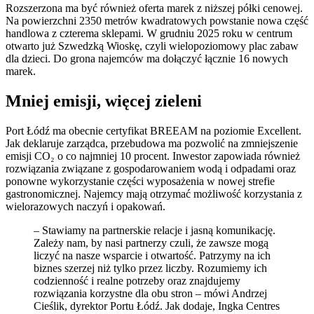
Rozszerzona ma być również oferta marek z niższej półki cenowej.
Na powierzchni 2350 metrów kwadratowych powstanie nowa część
handlowa z czterema sklepami. W grudniu 2025 roku w centrum
otwarto już Szwedzką Wioskę, czyli wielopoziomowy plac zabaw
dla dzieci. Do grona najemców ma dołączyć łącznie 16 nowych
marek.
Mniej emisji, więcej zieleni
Port Łódź ma obecnie certyfikat BREEAM na poziomie Excellent.
Jak deklaruje zarządca, przebudowa ma pozwolić na zmniejszenie
emisji CO₂ o co najmniej 10 procent. Inwestor zapowiada również
rozwiązania związane z gospodarowaniem wodą i odpadami oraz
ponowne wykorzystanie części wyposażenia w nowej strefie
gastronomicznej. Najemcy mają otrzymać możliwość korzystania z
wielorazowych naczyń i opakowań.
– Stawiamy na partnerskie relacje i jasną komunikację.
Zależy nam, by nasi partnerzy czuli, że zawsze mogą
liczyć na nasze wsparcie i otwartość. Patrzymy na ich
biznes szerzej niż tylko przez liczby. Rozumiemy ich
codzienność i realne potrzeby oraz znajdujemy
rozwiązania korzystne dla obu stron – mówi Andrzej
Cieślik, dyrektor Portu Łódź. Jak dodaje, Ingka Centres