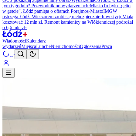
GUS pokazują zupełnie inny obraz
·
Wydarzenia
Co robić w Łodzi w
tym tygodniu? Przewodnik po wydarzeniach
·
Miasto
Tu było „getto
w getcie”. Łódź pamięta o ofiarach Porajmos
·
Miasto
IMGW
ostrzega Łódź. Wieczorem zrobi się niebezpiecznie
·
Inwestycje
Miała
kosztować 12 mln zł. Remont kamienicy na Włókienniczej podrożał
o 6,6 mln zł
·
Wiadomości
Kalendarz
wydarzeń
Miejsca
Lunche
Nieruchomości
Ogłoszenia
Praca
--°