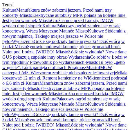
Teraz
Kultura
Manufaktura znów zabrzmi jazzem. Przed nami trzy
koncerty
·
Miasto
Elektryczne autobusy MPK pojadą na kolejne linie.
Jest jeden warunek
·
Miasto
Groźna noc przed Łodzią. IMGW
wydało drugi stopień
·
Kultura
Pałacowy ogród zamieni się w salę
koncertową. Wraca Muzyczne Matinée
·
Miasto
Kultowe Siódemki z
nowym najemcą. Takiego miejsca jeszcze w Polsce nie
było
·
Wydarzenia
Gdzie się podziały tamte prywatki? Dziś wrócą w
Łodzi
·
Miasto
Synowie hodowali konopie, ojciec gromadził broń.
Nalot pod Łodzią [WIDEO]
·
Miasto
Łódź się wyludnia? Nowe dane
GUS pokazują zupełnie inny obraz
·
Wydarzenia
Co robić w Łodzi w
tym tygodniu? Przewodnik po wydarzeniach
·
Miasto
Tu było „getto
w getcie”. Łódź pamięta o ofiarach Porajmos
·
Miasto
IMGW
ostrzega Łódź. Wieczorem zrobi się niebezpiecznie
·
Inwestycje
Miała
kosztować 12 mln zł. Remont kamienicy na Włókienniczej podrożał
o 6,6 mln zł
·
Kultura
Manufaktura znów zabrzmi jazzem. Przed nami
trzy koncerty
·
Miasto
Elektryczne autobusy MPK pojadą na kolejne
linie. Jest jeden warunek
·
Miasto
Groźna noc przed Łodzią. IMGW
wydało drugi stopień
·
Kultura
Pałacowy ogród zamieni się w salę
koncertową. Wraca Muzyczne Matinée
·
Miasto
Kultowe Siódemki z
nowym najemcą. Takiego miejsca jeszcze w Polsce nie
było
·
Wydarzenia
Gdzie się podziały tamte prywatki? Dziś wrócą w
Łodzi
·
Miasto
Synowie hodowali konopie, ojciec gromadził broń.
Nalot pod Łodzią [WIDEO]
·
Miasto
Łódź się wyludnia? Nowe dane