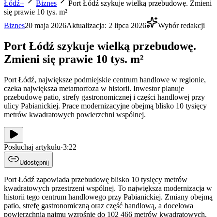
Łódź+
Biznes
Port Łódź szykuje wielką przebudowę. Zmieni
się prawie 10 tys. m²
Biznes
20 maja 2026
Aktualizacja:
2 lipca 2026
Wybór redakcji
Port Łódź szykuje wielką przebudowę.
Zmieni się prawie 10 tys. m²
Port Łódź, największe podmiejskie centrum handlowe w regionie,
czeka największa metamorfoza w historii. Inwestor planuje
przebudowę patio, strefy gastronomicznej i części handlowej przy
ulicy Pabianickiej. Prace modernizacyjne obejmą blisko 10 tysięcy
metrów kwadratowych powierzchni wspólnej.
Posłuchaj artykułu
·
3:22
Udostępnij
Port Łódź zapowiada przebudowę blisko 10 tysięcy metrów
kwadratowych przestrzeni wspólnej. To największa modernizacja w
historii tego centrum handlowego przy Pabianickiej. Zmiany obejmą
patio, strefę gastronomiczną oraz część handlową, a docelowa
powierzchnia najmu wzrośnie do 102 466 metrów kwadratowych.