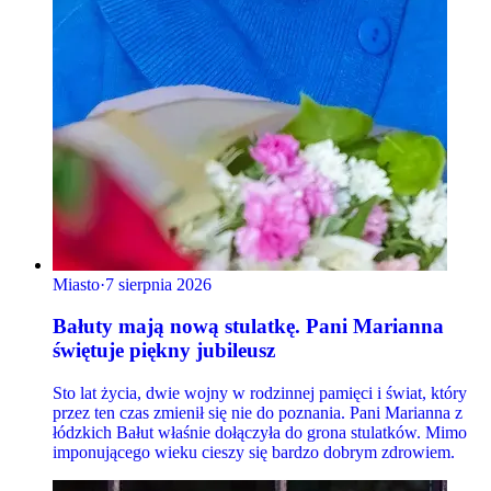
Miasto
·
7 sierpnia 2026
Bałuty mają nową stulatkę. Pani Marianna
świętuje piękny jubileusz
Sto lat życia, dwie wojny w rodzinnej pamięci i świat, który
przez ten czas zmienił się nie do poznania. Pani Marianna z
łódzkich Bałut właśnie dołączyła do grona stulatków. Mimo
imponującego wieku cieszy się bardzo dobrym zdrowiem.