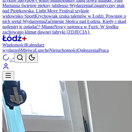
szykuje nietypowy seans
·
Miasto
Bałuty mają nową stulatkę. Pani
Marianna świętuje piękny jubileusz
·
Wydarzenia
Gigantyczny ptak
nad Piotrkowską. Light Move Festival szykuje
widowisko
·
Sport
Krychowiak szuka talentów w Łodzi. Powstaje o
nich serial
·
Wydarzenia
Zaćmienie Słońca nad Łodzią. Kiedy i skąd
najlepiej je oglądać?
·
Miasto
Nowy najemca w Fuzji. W środku
zachowano klimat dawnej fabryki [ZDJĘCIA]
·
Wiadomości
Kalendarz
wydarzeń
Miejsca
Lunche
Nieruchomości
Ogłoszenia
Praca
--°