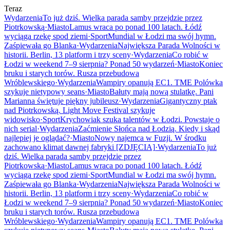
Teraz
Wydarzenia
To już dziś. Wielka parada samby przejdzie przez
Piotrkowską
·
Miasto
Lamus wraca po ponad 100 latach. Łódź
wyciąga rzekę spod ziemi
·
Sport
Mundial w Łodzi ma swój hymn.
Zaśpiewała go Blanka
·
Wydarzenia
Największa Parada Wolności w
historii. Berlin, 13 platform i trzy sceny
·
Wydarzenia
Co robić w
Łodzi w weekend 7–9 sierpnia? Ponad 50 wydarzeń
·
Miasto
Koniec
bruku i starych torów. Rusza przebudowa
Wróblewskiego
·
Wydarzenia
Wampiry opanują EC1. TME Polówka
szykuje nietypowy seans
·
Miasto
Bałuty mają nową stulatkę. Pani
Marianna świętuje piękny jubileusz
·
Wydarzenia
Gigantyczny ptak
nad Piotrkowską. Light Move Festival szykuje
widowisko
·
Sport
Krychowiak szuka talentów w Łodzi. Powstaje o
nich serial
·
Wydarzenia
Zaćmienie Słońca nad Łodzią. Kiedy i skąd
najlepiej je oglądać?
·
Miasto
Nowy najemca w Fuzji. W środku
zachowano klimat dawnej fabryki [ZDJĘCIA]
·
Wydarzenia
To już
dziś. Wielka parada samby przejdzie przez
Piotrkowską
·
Miasto
Lamus wraca po ponad 100 latach. Łódź
wyciąga rzekę spod ziemi
·
Sport
Mundial w Łodzi ma swój hymn.
Zaśpiewała go Blanka
·
Wydarzenia
Największa Parada Wolności w
historii. Berlin, 13 platform i trzy sceny
·
Wydarzenia
Co robić w
Łodzi w weekend 7–9 sierpnia? Ponad 50 wydarzeń
·
Miasto
Koniec
bruku i starych torów. Rusza przebudowa
Wróblewskiego
·
Wydarzenia
Wampiry opanują EC1. TME Polówka