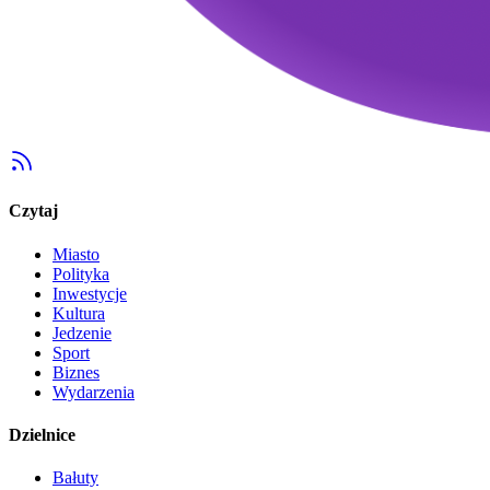
Czytaj
Miasto
Polityka
Inwestycje
Kultura
Jedzenie
Sport
Biznes
Wydarzenia
Dzielnice
Bałuty