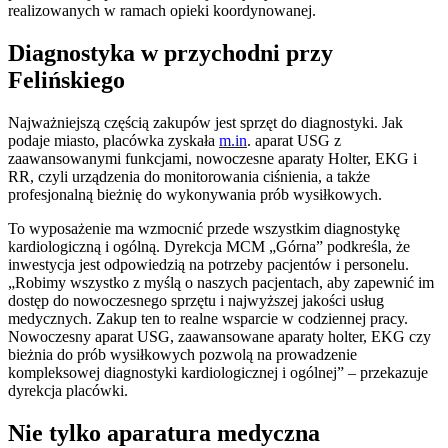
realizowanych w ramach opieki koordynowanej.
Diagnostyka w przychodni przy
Felińskiego
Najważniejszą częścią zakupów jest sprzęt do diagnostyki. Jak
podaje miasto, placówka zyskała
m.in
. aparat USG z
zaawansowanymi funkcjami, nowoczesne aparaty Holter, EKG i
RR, czyli urządzenia do monitorowania ciśnienia, a także
profesjonalną bieżnię do wykonywania prób wysiłkowych.
To wyposażenie ma wzmocnić przede wszystkim diagnostykę
kardiologiczną i ogólną. Dyrekcja MCM „Górna” podkreśla, że
inwestycja jest odpowiedzią na potrzeby pacjentów i personelu.
„Robimy wszystko z myślą o naszych pacjentach, aby zapewnić im
dostęp do nowoczesnego sprzętu i najwyższej jakości usług
medycznych. Zakup ten to realne wsparcie w codziennej pracy.
Nowoczesny aparat USG, zaawansowane aparaty holter, EKG czy
bieżnia do prób wysiłkowych pozwolą na prowadzenie
kompleksowej diagnostyki kardiologicznej i ogólnej” – przekazuje
dyrekcja placówki.
Nie tylko aparatura medyczna