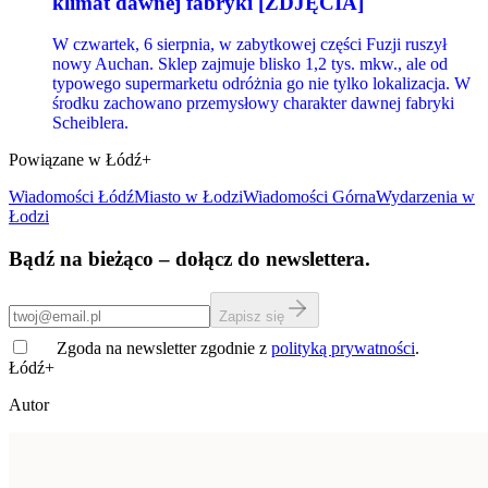
klimat dawnej fabryki [ZDJĘCIA]
W czwartek, 6 sierpnia, w zabytkowej części Fuzji ruszył
nowy Auchan. Sklep zajmuje blisko 1,2 tys. mkw., ale od
typowego supermarketu odróżnia go nie tylko lokalizacja. W
środku zachowano przemysłowy charakter dawnej fabryki
Scheiblera.
Powiązane w Łódź+
Wiadomości Łódź
Miasto
w Łodzi
Wiadomości
Górna
Wydarzenia w
Łodzi
Bądź na bieżąco – dołącz do newslettera.
Zapisz się
Zgoda na newsletter zgodnie z
polityką prywatności
.
Łódź+
Autor