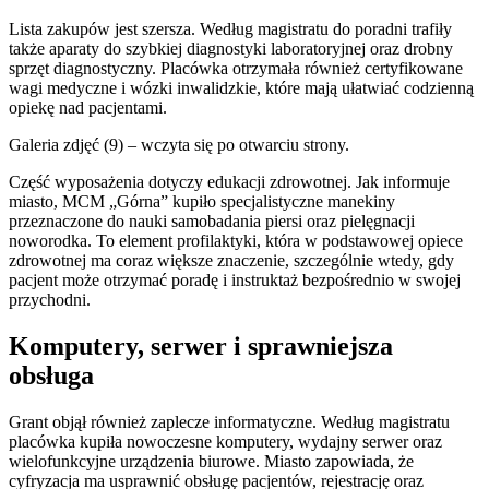
Lista zakupów jest szersza. Według magistratu do poradni trafiły
także aparaty do szybkiej diagnostyki laboratoryjnej oraz drobny
sprzęt diagnostyczny. Placówka otrzymała również certyfikowane
wagi medyczne i wózki inwalidzkie, które mają ułatwiać codzienną
opiekę nad pacjentami.
Galeria zdjęć (9) – wczyta się po otwarciu strony.
Część wyposażenia dotyczy edukacji zdrowotnej. Jak informuje
miasto, MCM „Górna” kupiło specjalistyczne manekiny
przeznaczone do nauki samobadania piersi oraz pielęgnacji
noworodka. To element profilaktyki, która w podstawowej opiece
zdrowotnej ma coraz większe znaczenie, szczególnie wtedy, gdy
pacjent może otrzymać poradę i instruktaż bezpośrednio w swojej
przychodni.
Komputery, serwer i sprawniejsza
obsługa
Grant objął również zaplecze informatyczne. Według magistratu
placówka kupiła nowoczesne komputery, wydajny serwer oraz
wielofunkcyjne urządzenia biurowe. Miasto zapowiada, że
cyfryzacja ma usprawnić obsługę pacjentów, rejestrację oraz