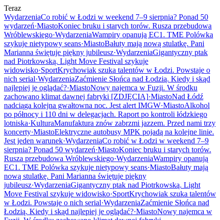
Teraz
Wydarzenia
Co robić w Łodzi w weekend 7–9 sierpnia? Ponad 50
wydarzeń
·
Miasto
Koniec bruku i starych torów. Rusza przebudowa
Wróblewskiego
·
Wydarzenia
Wampiry opanują EC1. TME Polówka
szykuje nietypowy seans
·
Miasto
Bałuty mają nową stulatkę. Pani
Marianna świętuje piękny jubileusz
·
Wydarzenia
Gigantyczny ptak
nad Piotrkowską. Light Move Festival szykuje
widowisko
·
Sport
Krychowiak szuka talentów w Łodzi. Powstaje o
nich serial
·
Wydarzenia
Zaćmienie Słońca nad Łodzią. Kiedy i skąd
najlepiej je oglądać?
·
Miasto
Nowy najemca w Fuzji. W środku
zachowano klimat dawnej fabryki [ZDJĘCIA]
·
Miasto
Nad Łódź
nadciąga kolejna gwałtowna noc. Jest alert IMGW
·
Miasto
Alkohol
po północy i 110 dni w delegacjach. Raport po kontroli łódzkiego
lotniska
·
Kultura
Manufaktura znów zabrzmi jazzem. Przed nami trzy
koncerty
·
Miasto
Elektryczne autobusy MPK pojadą na kolejne linie.
Jest jeden warunek
·
Wydarzenia
Co robić w Łodzi w weekend 7–9
sierpnia? Ponad 50 wydarzeń
·
Miasto
Koniec bruku i starych torów.
Rusza przebudowa Wróblewskiego
·
Wydarzenia
Wampiry opanują
EC1. TME Polówka szykuje nietypowy seans
·
Miasto
Bałuty mają
nową stulatkę. Pani Marianna świętuje piękny
jubileusz
·
Wydarzenia
Gigantyczny ptak nad Piotrkowską. Light
Move Festival szykuje widowisko
·
Sport
Krychowiak szuka talentów
w Łodzi. Powstaje o nich serial
·
Wydarzenia
Zaćmienie Słońca nad
Łodzią. Kiedy i skąd najlepiej je oglądać?
·
Miasto
Nowy najemca w