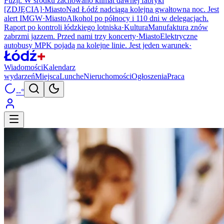
Fuzji. W środku zachowano klimat dawnej fabryki
[ZDJĘCIA]
·
Miasto
Nad Łódź nadciąga kolejna gwałtowna noc. Jest
alert IMGW
·
Miasto
Alkohol po północy i 110 dni w delegacjach.
Raport po kontroli łódzkiego lotniska
·
Kultura
Manufaktura znów
zabrzmi jazzem. Przed nami trzy koncerty
·
Miasto
Elektryczne
autobusy MPK pojadą na kolejne linie. Jest jeden warunek
·
Wiadomości
Kalendarz
wydarzeń
Miejsca
Lunche
Nieruchomości
Ogłoszenia
Praca
--°