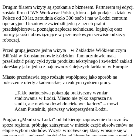
Drugim filarem wizyty są spotkania z biznesem. Partnerem tej edycji
została firma CWS Workwear Polska, która – jak podaje – działa w
Polsce od 30 lat, zatrudnia około 300 osób i ma w Łodzi centrum
operacyjne. Uczniowie zwiedzili jedną z trzech pralni
przedsiębiorstwa, poznając zaplecze techniczne, logistykę oraz
normy jakości obowiązujące w przemysłowym serwisie odzieży
roboczej.
Przed grupą jeszcze jedna wizyta – w Zakładzie Włókienniczym
Biliński w Konstantynowie Łódzkim. Tam uczniowie mają
prześledzić pełny cykl życia produktu tekstylnego i zwiedzić zakład
określany jako jedna z najnowocześniejszych farbiarni w Europie.
Miasto przedstawia tego rodzaju współpracę jako sposób na
połączenie oferty akademickiej z realnym rynkiem pracy.
„Takie partnerstwa pokazują praktyczny wymiar
studiowania w Łodzi. Miasto nie tylko zaprasza na
studia, ale otwiera drzwi do ciekawej kariery" – mówi
Adam Pustelnik, pierwszy wiceprezydent Łodzi.
Program „Młodzi w Łodzi" od lat kieruje zaproszenie do uczniów
spoza regionu, próbując zatrzymać w mieście część absolwentów na
etapie wyboru studiów. Wizyta wrocławskiej klasy wpisuje się w
ten sam cel – pokazać, że ścieżka od kierunku związanego z modą i