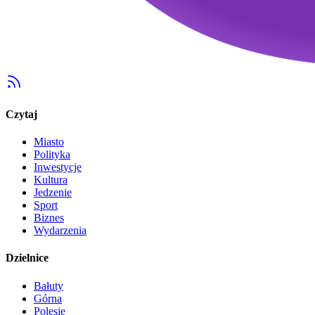
Czytaj
Miasto
Polityka
Inwestycje
Kultura
Jedzenie
Sport
Biznes
Wydarzenia
Dzielnice
Bałuty
Górna
Polesie