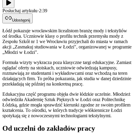
Posłuchaj artykułu
·
2:39
Udostępnij
Łódź pokazuje wrocławskim licealistom branżę mody i tekstyliów
od środka. Uczniowie klasy o profilu technik przemysłu mody z
Zespołu Szkół nr 1 we Wrocławiu przyjechali do miasta w ramach
akcji „Zasmakuj studiowania w Łodzi", organizowanej w programie
„Młodzi w Łodzi".
Formuła wizyty wykracza poza klasyczne targi edukacyjne. Zamiast
oglądać oferty na stoiskach, uczniowie odwiedzają kampusy,
rozmawiają ze studentami i wykładowcami oraz wchodzą na teren
działających firm. To próba pokazania, jak studia w danej dziedzinie
przekładają się później na konkretną pracę.
Edukacyjna część programu objęła dwie łódzkie uczelnie. Młodzież
odwiedziła Akademię Sztuk Pięknych w Łodzi oraz Politechnikę
Łódzką, gdzie mogła sprawdzić kierunki zgodne ze swoim profilem
kształcenia. To ośrodki, w których tradycje włókiennicze Łodzi
spotykają się z nowoczesnymi technologiami tekstylnymi.
Od uczelni do zakładów pracy