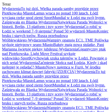
Teraz
Wydarzenia
To już dziś. Wielka parada samby przejdzie przez
Piotrkowską
·
Miasto
Lamus wraca po ponad 100 latach. Łódź
wyciąga rzekę spod ziemi
·
Sport
Mundial w Łodzi ma swój hymn.
Zaśpiewała go Blanka
·
Wydarzenia
Największa Parada Wolności w
historii. Berlin, 13 platform i trzy sceny
·
Wydarzenia
Co robić w
Łodzi w weekend 7–9 sierpnia? Ponad 50 wydarzeń
·
Miasto
Koniec
bruku i starych torów. Rusza przebudowa
Wróblewskiego
·
Wydarzenia
Wampiry opanują EC1. TME Polówka
szykuje nietypowy seans
·
Miasto
Bałuty mają nową stulatkę. Pani
Marianna świętuje piękny jubileusz
·
Wydarzenia
Gigantyczny ptak
nad Piotrkowską. Light Move Festival szykuje
widowisko
·
Sport
Krychowiak szuka talentów w Łodzi. Powstaje o
nich serial
·
Wydarzenia
Zaćmienie Słońca nad Łodzią. Kiedy i skąd
najlepiej je oglądać?
·
Miasto
Nowy najemca w Fuzji. W środku
zachowano klimat dawnej fabryki [ZDJĘCIA]
·
Wydarzenia
To już
dziś. Wielka parada samby przejdzie przez
Piotrkowską
·
Miasto
Lamus wraca po ponad 100 latach. Łódź
wyciąga rzekę spod ziemi
·
Sport
Mundial w Łodzi ma swój hymn.
Zaśpiewała go Blanka
·
Wydarzenia
Największa Parada Wolności w
historii. Berlin, 13 platform i trzy sceny
·
Wydarzenia
Co robić w
Łodzi w weekend 7–9 sierpnia? Ponad 50 wydarzeń
·
Miasto
Koniec
bruku i starych torów. Rusza przebudowa
Wróblewskiego
·
Wydarzenia
Wampiry opanują EC1. TME Polówka