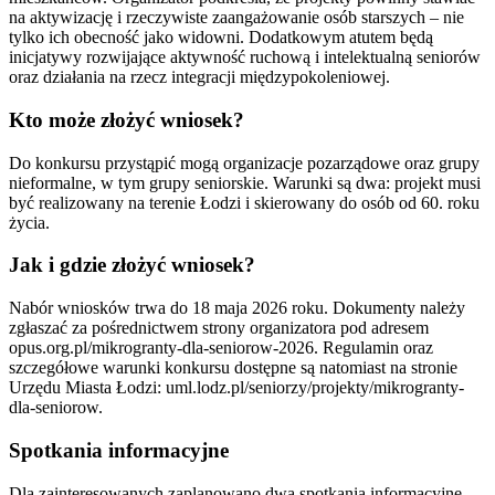
na aktywizację i rzeczywiste zaangażowanie osób starszych – nie
tylko ich obecność jako widowni. Dodatkowym atutem będą
inicjatywy rozwijające aktywność ruchową i intelektualną seniorów
oraz działania na rzecz integracji międzypokoleniowej.
Kto może złożyć wniosek?
Do konkursu przystąpić mogą organizacje pozarządowe oraz grupy
nieformalne, w tym grupy seniorskie. Warunki są dwa: projekt musi
być realizowany na terenie Łodzi i skierowany do osób od 60. roku
życia.
Jak i gdzie złożyć wniosek?
Nabór wniosków trwa do 18 maja 2026 roku. Dokumenty należy
zgłaszać za pośrednictwem strony organizatora pod adresem
opus.org.pl/mikrogranty-dla-seniorow-2026. Regulamin oraz
szczegółowe warunki konkursu dostępne są natomiast na stronie
Urzędu Miasta Łodzi: uml.lodz.pl/seniorzy/projekty/mikrogranty-
dla-seniorow.
Spotkania informacyjne
Dla zainteresowanych zaplanowano dwa spotkania informacyjne.