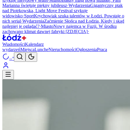
szykuje nietypowy seans
·
Miasto
Bałuty mają nową stulatkę. Pani
Marianna świętuje piękny jubileusz
·
Wydarzenia
Gigantyczny ptak
nad Piotrkowską. Light Move Festival szykuje
widowisko
·
Sport
Krychowiak szuka talentów w Łodzi. Powstaje o
nich serial
·
Wydarzenia
Zaćmienie Słońca nad Łodzią. Kiedy i skąd
najlepiej je oglądać?
·
Miasto
Nowy najemca w Fuzji. W środku
zachowano klimat dawnej fabryki [ZDJĘCIA]
·
Wiadomości
Kalendarz
wydarzeń
Miejsca
Lunche
Nieruchomości
Ogłoszenia
Praca
--°