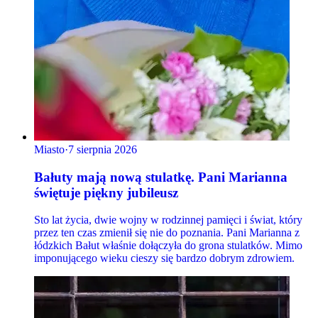
Miasto
·
7 sierpnia 2026
Bałuty mają nową stulatkę. Pani Marianna
świętuje piękny jubileusz
Sto lat życia, dwie wojny w rodzinnej pamięci i świat, który
przez ten czas zmienił się nie do poznania. Pani Marianna z
łódzkich Bałut właśnie dołączyła do grona stulatków. Mimo
imponującego wieku cieszy się bardzo dobrym zdrowiem.