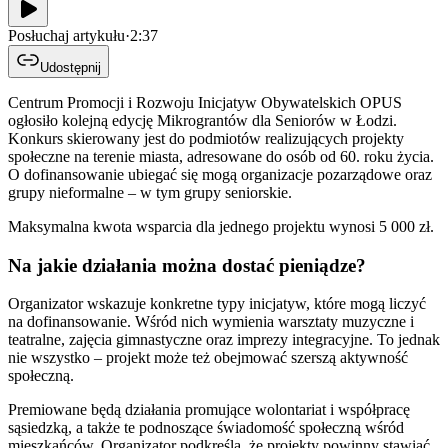
Posłuchaj artykułu
·
2:37
Udostępnij
Centrum Promocji i Rozwoju Inicjatyw Obywatelskich OPUS
ogłosiło kolejną edycję Mikrograntów dla Seniorów w Łodzi.
Konkurs skierowany jest do podmiotów realizujących projekty
społeczne na terenie miasta, adresowane do osób od 60. roku życia.
O dofinansowanie ubiegać się mogą organizacje pozarządowe oraz
grupy nieformalne – w tym grupy seniorskie.
Maksymalna kwota wsparcia dla jednego projektu wynosi 5 000 zł.
Na jakie działania można dostać pieniądze?
Organizator wskazuje konkretne typy inicjatyw, które mogą liczyć
na dofinansowanie. Wśród nich wymienia warsztaty muzyczne i
teatralne, zajęcia gimnastyczne oraz imprezy integracyjne. To jednak
nie wszystko – projekt może też obejmować szerszą aktywność
społeczną.
Premiowane będą działania promujące wolontariat i współpracę
sąsiedzką, a także te podnoszące świadomość społeczną wśród
mieszkańców. Organizator podkreśla, że projekty powinny stawiać