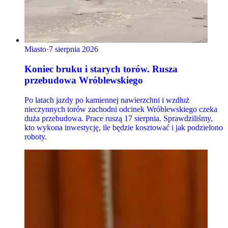
Miasto
·
7 sierpnia 2026
Koniec bruku i starych torów. Rusza
przebudowa Wróblewskiego
Po latach jazdy po kamiennej nawierzchni i wzdłuż
nieczynnych torów zachodni odcinek Wróblewskiego czeka
duża przebudowa. Prace ruszą 17 sierpnia. Sprawdziliśmy,
kto wykona inwestycję, ile będzie kosztować i jak podzielono
roboty.