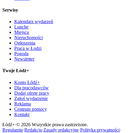
Serwisy
Kalendarz wydarzeń
Lunche
Miejsca
Nieruchomości
Ogłoszenia
Praca w Łodzi
Pogoda
Newsletter
Twoje Łódź+
Konto Łódź+
Dla pracodawców
Dodaj ofertę pracy
Zgłoś wydarzenie
Reklama
Centrum pomocy
Kontakt
Łódź
+
·
©
2026
Wszystkie prawa zastrzeżone.
Regulamin
·
Redakcja
·
Zasady redakcyjne
·
Polityka prywatności
·