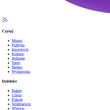
Czytaj
Miasto
Polityka
Inwestycje
Kultura
Jedzenie
Sport
Biznes
Wydarzenia
Dzielnice
Bałuty
Górna
Polesie
Śródmieście
Widzew