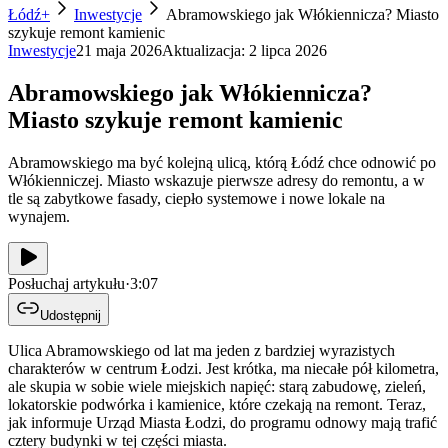
Łódź+
Inwestycje
Abramowskiego jak Włókiennicza? Miasto
szykuje remont kamienic
Inwestycje
21 maja 2026
Aktualizacja:
2 lipca 2026
Abramowskiego jak Włókiennicza?
Miasto szykuje remont kamienic
Abramowskiego ma być kolejną ulicą, którą Łódź chce odnowić po
Włókienniczej. Miasto wskazuje pierwsze adresy do remontu, a w
tle są zabytkowe fasady, ciepło systemowe i nowe lokale na
wynajem.
Posłuchaj artykułu
·
3:07
Udostępnij
Ulica Abramowskiego od lat ma jeden z bardziej wyrazistych
charakterów w centrum Łodzi. Jest krótka, ma niecałe pół kilometra,
ale skupia w sobie wiele miejskich napięć: starą zabudowę, zieleń,
lokatorskie podwórka i kamienice, które czekają na remont. Teraz,
jak informuje Urząd Miasta Łodzi, do programu odnowy mają trafić
cztery budynki w tej części miasta.