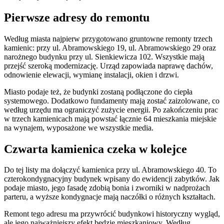
Pierwsze adresy do remontu
Według miasta najpierw przygotowano gruntowne remonty trzech
kamienic: przy ul. Abramowskiego 19, ul. Abramowskiego 29 oraz
narożnego budynku przy ul. Sienkiewicza 102. Wszystkie mają
przejść szeroką modernizację. Urząd zapowiada naprawę dachów,
odnowienie elewacji, wymianę instalacji, okien i drzwi.
Miasto podaje też, że budynki zostaną podłączone do ciepła
systemowego. Dodatkowo fundamenty mają zostać zaizolowane, co
według urzędu ma ograniczyć zużycie energii. Po zakończeniu prac
w trzech kamienicach mają powstać łącznie 64 mieszkania miejskie
na wynajem, wyposażone we wszystkie media.
Czwarta kamienica czeka w kolejce
Do tej listy ma dołączyć kamienica przy ul. Abramowskiego 40. To
czterokondygnacyjny budynek wpisany do ewidencji zabytków. Jak
podaje miasto, jego fasadę zdobią bonia i zworniki w nadprożach
parteru, a wyższe kondygnacje mają naczółki o różnych kształtach.
Remont tego adresu ma przywrócić budynkowi historyczny wygląd,
ale jego najważniejszy efekt będzie mieszkaniowy. Według