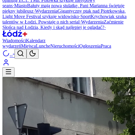
opanują EC1. TME Polówka szykuje nietypowy
seans
·
Miasto
Bałuty mają nową stulatkę. Pani Marianna świętuje
piękny jubileusz
·
Wydarzenia
Gigantyczny ptak nad Piotrkowską.
Light Move Festival szykuje widowisko
·
Sport
Krychowiak szuka
talentów w Łodzi. Powstaje o nich serial
·
Wydarzenia
Zaćmienie
Słońca nad Łodzią. Kiedy i skąd najlepiej je oglądać?
·
Wiadomości
Kalendarz
wydarzeń
Miejsca
Lunche
Nieruchomości
Ogłoszenia
Praca
--°