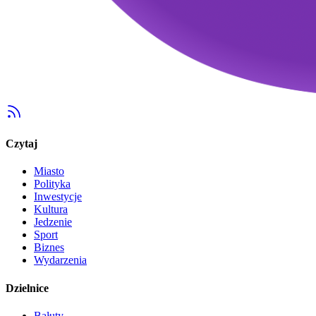
Czytaj
Miasto
Polityka
Inwestycje
Kultura
Jedzenie
Sport
Biznes
Wydarzenia
Dzielnice
Bałuty