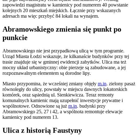
zapowiedzi magistratu w kamienicy pod numerem 40 powstanie
kolejnych 20 mieszkań miejskich. Łącznie przy wskazanych
adresach ma więc przybyć 84 lokali na wynajem.
Abramowskiego zmienia się punkt po
punkcie
Abramowskiego nie jest przypadkową ulicą w tym programie.
Urząd Miasta Łodzi wskazuje, że kilkanaście budynków przy tej
trasie znajduje się w gminnej ewidencji zabytków. Ulica ma też
mocny układ urbanistyczny: obie pierzeje są zabudowane, a jej
rozpoznawalnym elementem są dorodne lipy.
Miasto przypomina, że wcześniej zmiany objęły
m.in
. zielony pasaż
równoległy do ulicy, powstały w miejscu dawnych lokatorskich
komórek, oraz sąsiednią ul. Sienkiewicza. Teraz remonty
komunalnych kamienic mają uzupełnić inwestycje prywatne i
wspólnotowe. Odnowione są już
m.in
. budynki przy
Abramowskiego 25, 27 i 42, a wspólnota remontuje elewacje
kamienicy pod numerem 13.
Ulica z historią Faustyny