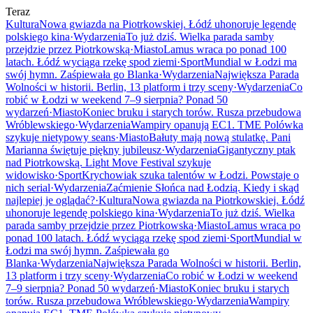
Teraz
Kultura
Nowa gwiazda na Piotrkowskiej. Łódź uhonoruje legendę
polskiego kina
·
Wydarzenia
To już dziś. Wielka parada samby
przejdzie przez Piotrkowską
·
Miasto
Lamus wraca po ponad 100
latach. Łódź wyciąga rzekę spod ziemi
·
Sport
Mundial w Łodzi ma
swój hymn. Zaśpiewała go Blanka
·
Wydarzenia
Największa Parada
Wolności w historii. Berlin, 13 platform i trzy sceny
·
Wydarzenia
Co
robić w Łodzi w weekend 7–9 sierpnia? Ponad 50
wydarzeń
·
Miasto
Koniec bruku i starych torów. Rusza przebudowa
Wróblewskiego
·
Wydarzenia
Wampiry opanują EC1. TME Polówka
szykuje nietypowy seans
·
Miasto
Bałuty mają nową stulatkę. Pani
Marianna świętuje piękny jubileusz
·
Wydarzenia
Gigantyczny ptak
nad Piotrkowską. Light Move Festival szykuje
widowisko
·
Sport
Krychowiak szuka talentów w Łodzi. Powstaje o
nich serial
·
Wydarzenia
Zaćmienie Słońca nad Łodzią. Kiedy i skąd
najlepiej je oglądać?
·
Kultura
Nowa gwiazda na Piotrkowskiej. Łódź
uhonoruje legendę polskiego kina
·
Wydarzenia
To już dziś. Wielka
parada samby przejdzie przez Piotrkowską
·
Miasto
Lamus wraca po
ponad 100 latach. Łódź wyciąga rzekę spod ziemi
·
Sport
Mundial w
Łodzi ma swój hymn. Zaśpiewała go
Blanka
·
Wydarzenia
Największa Parada Wolności w historii. Berlin,
13 platform i trzy sceny
·
Wydarzenia
Co robić w Łodzi w weekend
7–9 sierpnia? Ponad 50 wydarzeń
·
Miasto
Koniec bruku i starych
torów. Rusza przebudowa Wróblewskiego
·
Wydarzenia
Wampiry