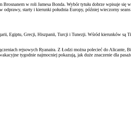
m Brosnanem w roli Jamesa Bonda. Wybór tytułu dobrze wpisuje się w ha
rw odprawy, starty i kierunki południa Europy, później wieczorny sean
rii, Egiptu, Grecji, Hiszpanii, Turcji i Tunezji. Wśród kierunków są
łączeniach rejsowych Ryanaira. Z Łodzi można polecieć do Alicante, 
akacyjne tygodnie najmocniej pokazują, jak duże znaczenie dla pasaż