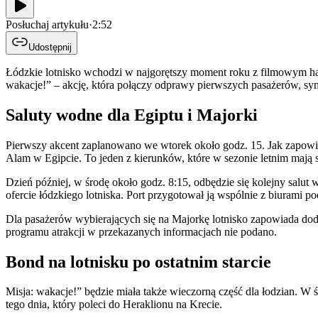
Posłuchaj artykułu
·
2:52
Udostępnij
Łódzkie lotnisko wchodzi w najgorętszy moment roku z filmowym hasł
wakacje!” – akcję, która połączy odprawy pierwszych pasażerów, s
Saluty wodne dla Egiptu i Majorki
Pierwszy akcent zaplanowano we wtorek około godz. 15. Jak zapowia
Alam w Egipcie. To jeden z kierunków, które w sezonie letnim mają
Dzień później, w środę około godz. 8:15, odbędzie się kolejny salut
ofercie łódzkiego lotniska. Port przygotował ją wspólnie z biurami 
Dla pasażerów wybierających się na Majorkę lotnisko zapowiada do
programu atrakcji w przekazanych informacjach nie podano.
Bond na lotnisku po ostatnim starcie
Misja: wakacje!” będzie miała także wieczorną część dla łodzian. W
tego dnia, który poleci do Heraklionu na Krecie.