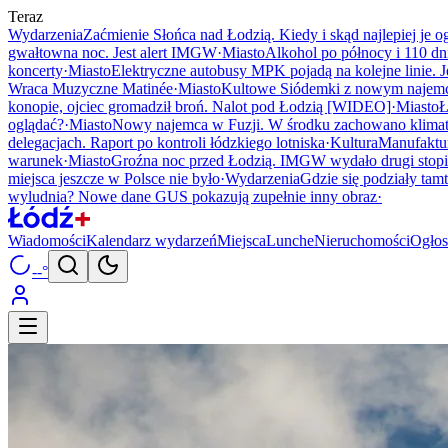
Teraz
Wydarzenia
Zaćmienie Słońca nad Łodzią. Kiedy i skąd najlepiej je o
gwałtowna noc. Jest alert IMGW
·
Miasto
Alkohol po północy i 110 dni
koncerty
·
Miasto
Elektryczne autobusy MPK pojadą na kolejne linie. J
Wraca Muzyczne Matinée
·
Miasto
Kultowe Siódemki z nowym najemcą.
konopie, ojciec gromadził broń. Nalot pod Łodzią [WIDEO]
·
Miasto
Ł
oglądać?
·
Miasto
Nowy najemca w Fuzji. W środku zachowano klima
delegacjach. Raport po kontroli łódzkiego lotniska
·
Kultura
Manufaktur
warunek
·
Miasto
Groźna noc przed Łodzią. IMGW wydało drugi stop
miejsca jeszcze w Polsce nie było
·
Wydarzenia
Gdzie się podziały tam
wyludnia? Nowe dane GUS pokazują zupełnie inny obraz
·
Wiadomości
Kalendarz wydarzeń
Miejsca
Lunche
Nieruchomości
Ogłos
--°