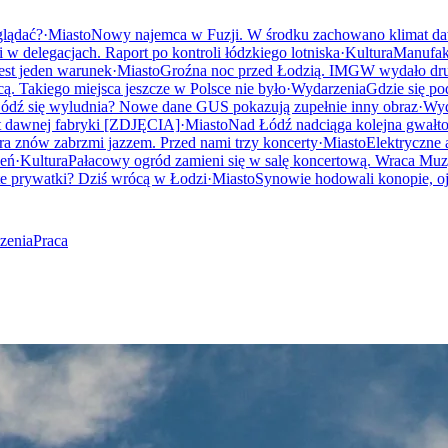
glądać?
·
Miasto
Nowy najemca w Fuzji. W środku zachowano klimat d
 w delegacjach. Raport po kontroli łódzkiego lotniska
·
Kultura
Manufakt
est jeden warunek
·
Miasto
Groźna noc przed Łodzią. IMGW wydało dru
 Takiego miejsca jeszcze w Polsce nie było
·
Wydarzenia
Gdzie się po
ódź się wyludnia? Nowe dane GUS pokazują zupełnie inny obraz
·
Wyd
t dawnej fabryki [ZDJĘCIA]
·
Miasto
Nad Łódź nadciąga kolejna gwałt
a znów zabrzmi jazzem. Przed nami trzy koncerty
·
Miasto
Elektryczne 
ień
·
Kultura
Pałacowy ogród zamieni się w salę koncertową. Wraca Mu
te prywatki? Dziś wrócą w Łodzi
·
Miasto
Synowie hodowali konopie, o
zenia
Praca