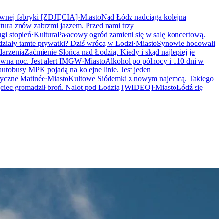
awnej fabryki [ZDJĘCIA]
·
Miasto
Nad Łódź nadciąga kolejna
ura znów zabrzmi jazzem. Przed nami trzy
gi stopień
·
Kultura
Pałacowy ogród zamieni się w salę koncertową.
działy tamte prywatki? Dziś wrócą w Łodzi
·
Miasto
Synowie hodowali
arzenia
Zaćmienie Słońca nad Łodzią. Kiedy i skąd najlepiej je
owna noc. Jest alert IMGW
·
Miasto
Alkohol po północy i 110 dni w
autobusy MPK pojadą na kolejne linie. Jest jeden
zyczne Matinée
·
Miasto
Kultowe Siódemki z nowym najemcą. Takiego
jciec gromadził broń. Nalot pod Łodzią [WIDEO]
·
Miasto
Łódź się