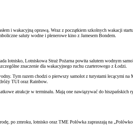
em i wakacyjną oprawą. Wraz z początkiem szkolnych wakacji startuje
ymboliczne saluty wodne i plenerowe kino z Jamesem Bondem.
da lotnisko, Lotniskowa Straż Pożarna powita salutem wodnym samolot
 szczególne znaczenie dla wakacyjnego ruchu czarterowego z Łodzi.
 wodny. Tym razem chodzi o pierwszy samolot z turystami lecącymi na 
podróży TUI oraz Rainbow.
datkowe atrakcje w terminalu. Mają one nawiązywać do hiszpańskich 
 środę, po zmroku, lotnisko oraz TME Polówka zapraszają na „Polówkow