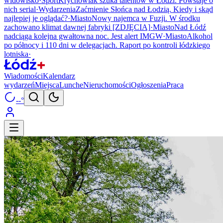
widowisko
·
Sport
Krychowiak szuka talentów w Łodzi. Powstaje o
nich serial
·
Wydarzenia
Zaćmienie Słońca nad Łodzią. Kiedy i skąd
najlepiej je oglądać?
·
Miasto
Nowy najemca w Fuzji. W środku
zachowano klimat dawnej fabryki [ZDJĘCIA]
·
Miasto
Nad Łódź
nadciąga kolejna gwałtowna noc. Jest alert IMGW
·
Miasto
Alkohol
po północy i 110 dni w delegacjach. Raport po kontroli łódzkiego
lotniska
·
Wiadomości
Kalendarz
wydarzeń
Miejsca
Lunche
Nieruchomości
Ogłoszenia
Praca
--°