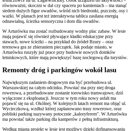
leśniczówce na ul. Łagiewnickiej. Obok urządzeń do aktywności –
równoważni, skoczni w dal czy spaceru po kamieniach – ma stanąć
siedem dużych figur owadów, wśród nich biedronki, pszczoły, osy i
ważki. W planach jest też interaktywna tablica zasilana energią
odnawialną, ścieżka sensoryczna i dom dla owadów.
W Arturówku ma zostać rozbudowany wodny plac zabaw. W lesie
mają pojawić się również pływające kładki edukacyjne przy
stawach, nowe ścieżki – na przykład do źródeł Bzury – oraz
terenowa gra ze zbieraniem pieczątek. Jak podaje miasto, w
Arturówku ruszyły już prace przy budowie nowych domków
letniskowych, które mają powiększyć bazę noclegową dla turystów.
Remonty dróg i parkingów wokół lasu
Największym zadaniem drogowym ma być przebudowa ul.
Warszawskiej na całym odcinku. Powstać ma przy niej droga
rowerowa, a przebudowane zostanie torowisko tramwajowe, dziś
wyłączone z eksploatacji. Jeszcze w tym roku nowy asfalt ma
pojawić się na ul. Okólnej. W kolejnych latach remont ma objąć ul.
Wycieczkową, wzdłuż której zaplanowano trasy rowerowe, oraz
pobliski parking nazywany potocznie „kaloryferem". W Arturówku
ma powstać także parking dla kamperów z pełną infrastrukturą.
Według miasta projekt w lesie jest możliwy dzięki dofinansowaniu