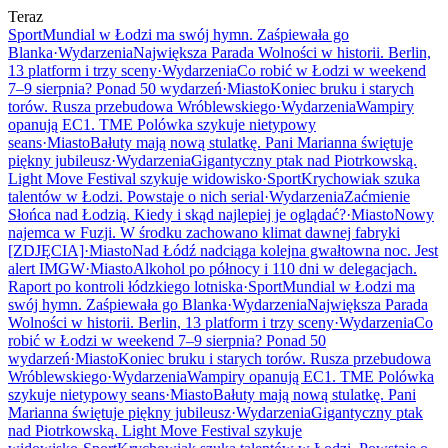
Teraz
Sport
Mundial w Łodzi ma swój hymn. Zaśpiewała go
Blanka
·
Wydarzenia
Największa Parada Wolności w historii. Berlin,
13 platform i trzy sceny
·
Wydarzenia
Co robić w Łodzi w weekend
7–9 sierpnia? Ponad 50 wydarzeń
·
Miasto
Koniec bruku i starych
torów. Rusza przebudowa Wróblewskiego
·
Wydarzenia
Wampiry
opanują EC1. TME Polówka szykuje nietypowy
seans
·
Miasto
Bałuty mają nową stulatkę. Pani Marianna świętuje
piękny jubileusz
·
Wydarzenia
Gigantyczny ptak nad Piotrkowską.
Light Move Festival szykuje widowisko
·
Sport
Krychowiak szuka
talentów w Łodzi. Powstaje o nich serial
·
Wydarzenia
Zaćmienie
Słońca nad Łodzią. Kiedy i skąd najlepiej je oglądać?
·
Miasto
Nowy
najemca w Fuzji. W środku zachowano klimat dawnej fabryki
[ZDJĘCIA]
·
Miasto
Nad Łódź nadciąga kolejna gwałtowna noc. Jest
alert IMGW
·
Miasto
Alkohol po północy i 110 dni w delegacjach.
Raport po kontroli łódzkiego lotniska
·
Sport
Mundial w Łodzi ma
swój hymn. Zaśpiewała go Blanka
·
Wydarzenia
Największa Parada
Wolności w historii. Berlin, 13 platform i trzy sceny
·
Wydarzenia
Co
robić w Łodzi w weekend 7–9 sierpnia? Ponad 50
wydarzeń
·
Miasto
Koniec bruku i starych torów. Rusza przebudowa
Wróblewskiego
·
Wydarzenia
Wampiry opanują EC1. TME Polówka
szykuje nietypowy seans
·
Miasto
Bałuty mają nową stulatkę. Pani
Marianna świętuje piękny jubileusz
·
Wydarzenia
Gigantyczny ptak
nad Piotrkowską. Light Move Festival szykuje