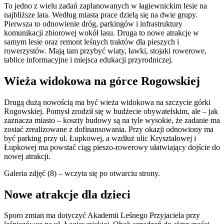
To jedno z wielu zadań zaplanowanych w łagiewnickim lesie na
najbliższe lata. Według miasta prace dzielą się na dwie grupy.
Pierwsza to odnowienie dróg, parkingów i infrastruktury
komunikacji zbiorowej wokół lasu. Druga to nowe atrakcje w
samym lesie oraz remont leśnych traktów dla pieszych i
rowerzystów. Mają tam przybyć wiaty, ławki, stojaki rowerowe,
tablice informacyjne i miejsca edukacji przyrodniczej.
Wieża widokowa na górce Rogowskiej
Drugą dużą nowością ma być wieża widokowa na szczycie górki
Rogowskiej. Pomysł zrodził się w budżecie obywatelskim, ale – jak
zaznacza miasto – koszty budowy są na tyle wysokie, że zadanie ma
zostać zrealizowane z dofinansowania. Przy okazji odnowiony ma
być parking przy ul. Łupkowej, a wzdłuż ulic Kryształowej i
Łupkowej ma powstać ciąg pieszo-rowerowy ułatwiający dojście do
nowej atrakcji.
Galeria zdjęć (8) – wczyta się po otwarciu strony.
Nowe atrakcje dla dzieci
Sporo zmian ma dotyczyć Akademii Leśnego Przyjaciela przy