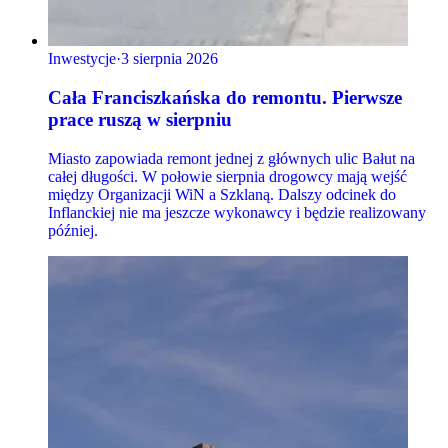
Inwestycje
·
3 sierpnia 2026
Cała Franciszkańska do remontu. Pierwsze
prace ruszą w sierpniu
Miasto zapowiada remont jednej z głównych ulic Bałut na
całej długości. W połowie sierpnia drogowcy mają wejść
między Organizacji WiN a Szklaną. Dalszy odcinek do
Inflanckiej nie ma jeszcze wykonawcy i będzie realizowany
później.