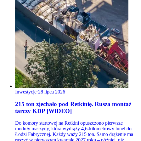
Inwestycje
·
28 lipca 2026
215 ton zjechało pod Retkinię. Rusza montaż
tarczy KDP [WIDEO]
Do komory startowej na Retkini opuszczono pierwsze
moduły maszyny, która wydrąży 4,6-kilometrowy tunel do
Łodzi Fabrycznej. Każdy waży 215 ton. Samo drążenie ma
ruszyć w pierwszym kwartale 2027 roku – później, niż