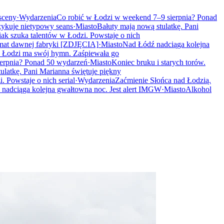
 sceny
·
Wydarzenia
Co robić w Łodzi w weekend 7–9 sierpnia? Ponad
ykuje nietypowy seans
·
Miasto
Bałuty mają nową stulatkę. Pani
k szuka talentów w Łodzi. Powstaje o nich
mat dawnej fabryki [ZDJĘCIA]
·
Miasto
Nad Łódź nadciąga kolejna
 Łodzi ma swój hymn. Zaśpiewała go
erpnia? Ponad 50 wydarzeń
·
Miasto
Koniec bruku i starych torów.
ulatkę. Pani Marianna świętuje piękny
 Powstaje o nich serial
·
Wydarzenia
Zaćmienie Słońca nad Łodzią.
nadciąga kolejna gwałtowna noc. Jest alert IMGW
·
Miasto
Alkohol