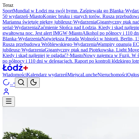
Teraz
Sport
Mundial w Łodzi ma swój hymn. Zaśpiewała go Blanka
·
Wydarz
50 wydarzeń
·
Miasto
Koniec bruku i starych torów. Rusza przebudo
Marianna świętuje piękny jubileusz
·
Wydarzenia
Gigantyczny ptak nad
serial
·
Wydarzenia
Zaćmienie Słońca nad Łodzią. Kiedy i skąd najlepie
gwałtowna noc. Jest alert IMGW
·
Miasto
Alkohol po północy i 110 dni
Blanka
·
Wydarzenia
Największa Parada Wolności w historii. Berlin, 13
Rusza przebudowa Wróblewskiego
·
Wydarzenia
Wampiry opanują EC
jubileusz
·
Wydarzenia
Gigantyczny ptak nad Piotrkowską. Light Move
Kiedy i skąd najlepiej je oglądać?
·
Miasto
Nowy najemca w Fuzji. W ś
po północy i 110 dni w delegacjach. Raport po kontroli łódzkiego lot
Wiadomości
Kalendarz wydarzeń
Miejsca
Lunche
Nieruchomości
Ogłos
--°