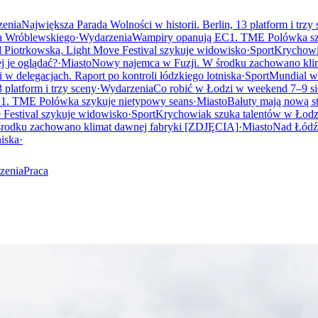
enia
Największa Parada Wolności w historii. Berlin, 13 platform i trzy
wa Wróblewskiego
·
Wydarzenia
Wampiry opanują EC1. TME Polówka sz
 Piotrkowską. Light Move Festival szykuje widowisko
·
Sport
Krychowia
j je oglądać?
·
Miasto
Nowy najemca w Fuzji. W środku zachowano kli
 w delegacjach. Raport po kontroli łódzkiego lotniska
·
Sport
Mundial w
 platform i trzy sceny
·
Wydarzenia
Co robić w Łodzi w weekend 7–9 si
1. TME Polówka szykuje nietypowy seans
·
Miasto
Bałuty mają nową st
 Festival szykuje widowisko
·
Sport
Krychowiak szuka talentów w Łodzi.
rodku zachowano klimat dawnej fabryki [ZDJĘCIA]
·
Miasto
Nad Łódź 
niska
·
zenia
Praca