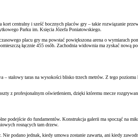
na kort centralny i sześć bocznych placów gry – takie rozwiązanie pr
ytkowego Parku im. Księcia Józefa Poniatowskiego.
czasowego placu gry ma powstać powiększona arena o wymiarach ponad
omieszczą łącznie 455 osób. Zachodnia widownia ma zyskać nową poch
a – stalowy taras na wysokości blisko trzech metrów. Z tego poziomu 
zty z profesjonalnym oświetleniem, dzięki któremu mecze rozgrywane
lne podejście do fundamentów. Konstrukcja galerii ma spocząć na mi
niowych rosnących tam drzew.
Nie podano jednak, kiedy umowa zostanie zawarta, ani kiedy zawodnic