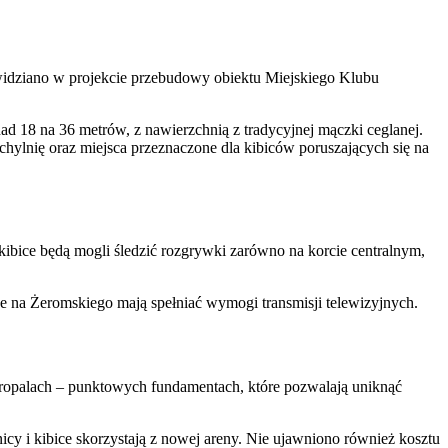
zewidziano w projekcie przebudowy obiektu Miejskiego Klubu
 18 na 36 metrów, z nawierzchnią z tradycyjnej mączki ceglanej.
ylnię oraz miejsca przeznaczone dla kibiców poruszających się na
kibice będą mogli śledzić rozgrywki zarówno na korcie centralnym,
 na Żeromskiego mają spełniać wymogi transmisji telewizyjnych.
kropalach – punktowych fundamentach, które pozwalają uniknąć
y i kibice skorzystają z nowej areny. Nie ujawniono również kosztu