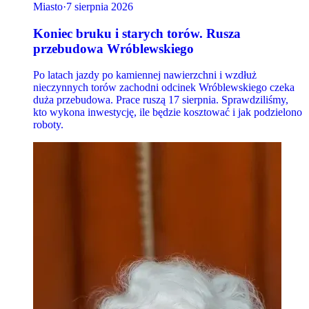
Miasto
·
7 sierpnia 2026
Koniec bruku i starych torów. Rusza
przebudowa Wróblewskiego
Po latach jazdy po kamiennej nawierzchni i wzdłuż
nieczynnych torów zachodni odcinek Wróblewskiego czeka
duża przebudowa. Prace ruszą 17 sierpnia. Sprawdziliśmy,
kto wykona inwestycję, ile będzie kosztować i jak podzielono
roboty.