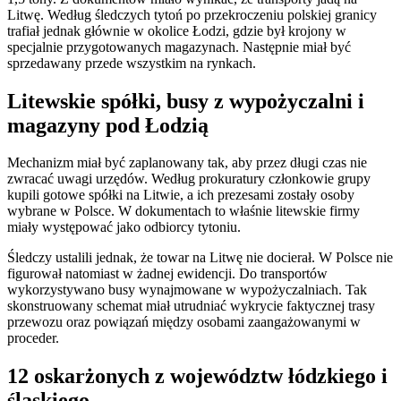
Litwę. Według śledczych tytoń po przekroczeniu polskiej granicy
trafiał jednak głównie w okolice Łodzi, gdzie był krojony w
specjalnie przygotowanych magazynach. Następnie miał być
sprzedawany przede wszystkim na rynkach.
Litewskie spółki, busy z wypożyczalni i
magazyny pod Łodzią
Mechanizm miał być zaplanowany tak, aby przez długi czas nie
zwracać uwagi urzędów. Według prokuratury członkowie grupy
kupili gotowe spółki na Litwie, a ich prezesami zostały osoby
wybrane w Polsce. W dokumentach to właśnie litewskie firmy
miały występować jako odbiorcy tytoniu.
Śledczy ustalili jednak, że towar na Litwę nie docierał. W Polsce nie
figurował natomiast w żadnej ewidencji. Do transportów
wykorzystywano busy wynajmowane w wypożyczalniach. Tak
skonstruowany schemat miał utrudniać wykrycie faktycznej trasy
przewozu oraz powiązań między osobami zaangażowanymi w
proceder.
12 oskarżonych z województw łódzkiego i
śląskiego