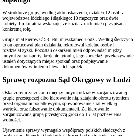
W strukturze grupy, według aktu oskarżenia, działało 12 osób z
województwa łódzkiego i śląskiego: 10 mężczyzn oraz dwie
kobiety. Prokuratura wskazuje, że każda z nich miała przypisaną
konkretną rolę.
Grupą miał kierować 58-letni mieszkaniec Łodzi. Według śledczych
to on opracował plan działania, rekrutował kolejne osoby i
rozdzielał zyski. Pozostali oskarżeni mieli odpowiadać między
innymi za transporty, krojenie tytoniu, jego sprzedaż, przekazywanie
ustaleń dotyczących miejsc spotkań oraz podpisywanie
dokumentów w imieniu litewskich spółek.
Sprawę rozpozna Sąd Okręgowy w Łodzi
Oskarżonym zarzucono między innymi udział w zorganizowanej
grupie przestępczej albo kierowanie nią, zatajanie obrotu tytoniem
przed organami podatkowymi, spowodowanie strat wielkiej
wartości oraz fałszowanie dokumentacji. Za kierowanie
zorganizowaną grupą przestępczą grozi do 15 lat pozbawienia
wolności.
Ujawnienie sprawy wymagało współpracy polskich śledczych z
prokuraturą litewską i bułgarską. Proces będzie toczył się przed