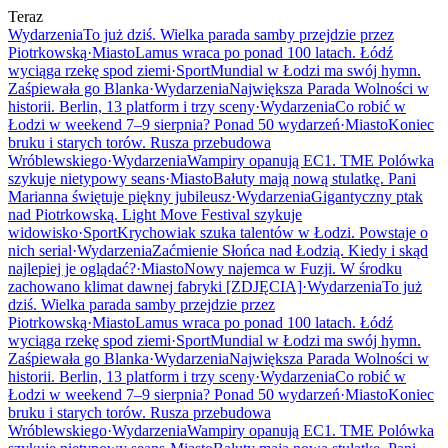
Teraz
Wydarzenia
To już dziś. Wielka parada samby przejdzie przez
Piotrkowską
·
Miasto
Lamus wraca po ponad 100 latach. Łódź
wyciąga rzekę spod ziemi
·
Sport
Mundial w Łodzi ma swój hymn.
Zaśpiewała go Blanka
·
Wydarzenia
Największa Parada Wolności w
historii. Berlin, 13 platform i trzy sceny
·
Wydarzenia
Co robić w
Łodzi w weekend 7–9 sierpnia? Ponad 50 wydarzeń
·
Miasto
Koniec
bruku i starych torów. Rusza przebudowa
Wróblewskiego
·
Wydarzenia
Wampiry opanują EC1. TME Polówka
szykuje nietypowy seans
·
Miasto
Bałuty mają nową stulatkę. Pani
Marianna świętuje piękny jubileusz
·
Wydarzenia
Gigantyczny ptak
nad Piotrkowską. Light Move Festival szykuje
widowisko
·
Sport
Krychowiak szuka talentów w Łodzi. Powstaje o
nich serial
·
Wydarzenia
Zaćmienie Słońca nad Łodzią. Kiedy i skąd
najlepiej je oglądać?
·
Miasto
Nowy najemca w Fuzji. W środku
zachowano klimat dawnej fabryki [ZDJĘCIA]
·
Wydarzenia
To już
dziś. Wielka parada samby przejdzie przez
Piotrkowską
·
Miasto
Lamus wraca po ponad 100 latach. Łódź
wyciąga rzekę spod ziemi
·
Sport
Mundial w Łodzi ma swój hymn.
Zaśpiewała go Blanka
·
Wydarzenia
Największa Parada Wolności w
historii. Berlin, 13 platform i trzy sceny
·
Wydarzenia
Co robić w
Łodzi w weekend 7–9 sierpnia? Ponad 50 wydarzeń
·
Miasto
Koniec
bruku i starych torów. Rusza przebudowa
Wróblewskiego
·
Wydarzenia
Wampiry opanują EC1. TME Polówka