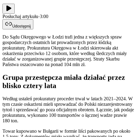
Posłuchaj artykułu
·
3:00
Udostępnij
Do Sądu Okręgowego w Łodzi trafi jedna z większych spraw
gospodarczych ostatnich lat prowadzonych przez łódzką
prokuraturę. Prokuratura Okręgowa w Łodzi skierowała akt
oskarżenia przeciwko 12 osobom, które według śledczych miały
działać w zorganizowanej grupie przestępczej. Straty Skarbu
Państwa oszacowano na ponad 104 mln zł.
Grupa przestępcza miała działać przez
blisko cztery lata
Według ustaleń prokuratury proceder trwał w latach 2021–2024. W
tym czasie oskarżeni mieli sprowadzać do Polski niezarejestrowany
tytoń i sprzedawać go poza oficjalnym obrotem. Łącznie, jak podaje
prokuratura, wykonano 100 transportów o łącznej wadze prawie
180 ton.
Towar kupowano w Bułgarii w formie liści pakowanych po około
1,5 tony. Z dokumentów miało wynikać, że transporty jadą na