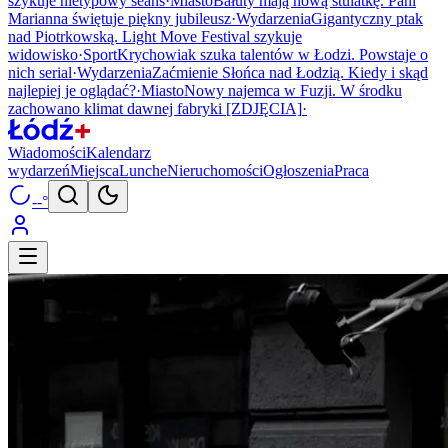
szykuje nietypowy seans
·
Miasto
Bałuty mają nową stulatkę. Pani
Marianna świętuje piękny jubileusz
·
Wydarzenia
Gigantyczny ptak
nad Piotrkowską. Light Move Festival szykuje
widowisko
·
Sport
Krychowiak szuka talentów w Łodzi. Powstaje o
nich serial
·
Wydarzenia
Zaćmienie Słońca nad Łodzią. Kiedy i skąd
najlepiej je oglądać?
·
Miasto
Nowy najemca w Fuzji. W środku
zachowano klimat dawnej fabryki [ZDJĘCIA]
·
Wiadomości
Kalendarz
wydarzeń
Miejsca
Lunche
Nieruchomości
Ogłoszenia
Praca
--°