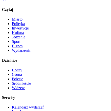
Czytaj
Miasto
Polityka
Inwestycje
Kultura
Jedzenie
Sport
Biznes
Wydarzenia
Dzielnice
Bałuty
Górna
Polesie
Śródmieście
Widzew
Serwisy
Kalendarz wydarzeń