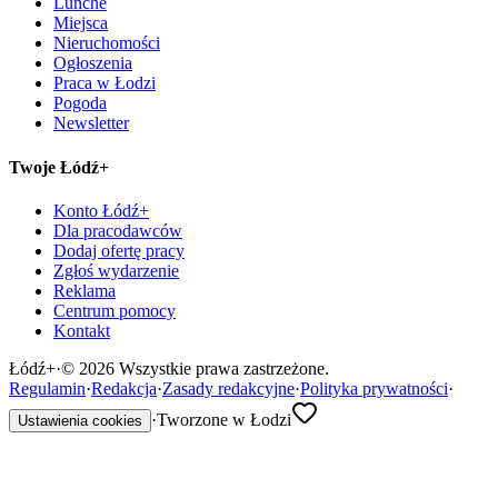
Lunche
Miejsca
Nieruchomości
Ogłoszenia
Praca w Łodzi
Pogoda
Newsletter
Twoje Łódź+
Konto Łódź+
Dla pracodawców
Dodaj ofertę pracy
Zgłoś wydarzenie
Reklama
Centrum pomocy
Kontakt
Łódź
+
·
©
2026
Wszystkie prawa zastrzeżone.
Regulamin
·
Redakcja
·
Zasady redakcyjne
·
Polityka prywatności
·
·
Tworzone w Łodzi
Ustawienia cookies