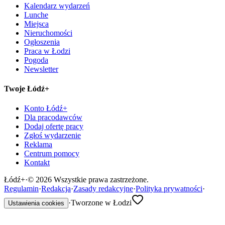
Kalendarz wydarzeń
Lunche
Miejsca
Nieruchomości
Ogłoszenia
Praca w Łodzi
Pogoda
Newsletter
Twoje Łódź+
Konto Łódź+
Dla pracodawców
Dodaj ofertę pracy
Zgłoś wydarzenie
Reklama
Centrum pomocy
Kontakt
Łódź
+
·
©
2026
Wszystkie prawa zastrzeżone.
Regulamin
·
Redakcja
·
Zasady redakcyjne
·
Polityka prywatności
·
·
Tworzone w Łodzi
Ustawienia cookies