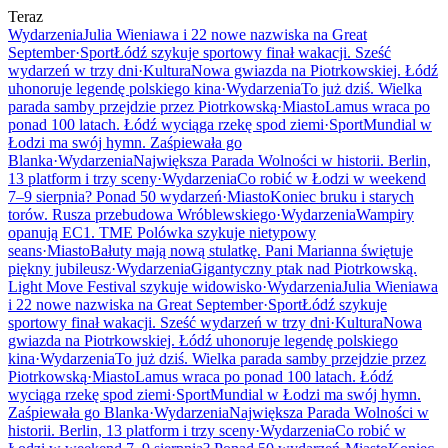
Teraz
Wydarzenia
Julia Wieniawa i 22 nowe nazwiska na Great
September
·
Sport
Łódź szykuje sportowy finał wakacji. Sześć
wydarzeń w trzy dni
·
Kultura
Nowa gwiazda na Piotrkowskiej. Łódź
uhonoruje legendę polskiego kina
·
Wydarzenia
To już dziś. Wielka
parada samby przejdzie przez Piotrkowską
·
Miasto
Lamus wraca po
ponad 100 latach. Łódź wyciąga rzekę spod ziemi
·
Sport
Mundial w
Łodzi ma swój hymn. Zaśpiewała go
Blanka
·
Wydarzenia
Największa Parada Wolności w historii. Berlin,
13 platform i trzy sceny
·
Wydarzenia
Co robić w Łodzi w weekend
7–9 sierpnia? Ponad 50 wydarzeń
·
Miasto
Koniec bruku i starych
torów. Rusza przebudowa Wróblewskiego
·
Wydarzenia
Wampiry
opanują EC1. TME Polówka szykuje nietypowy
seans
·
Miasto
Bałuty mają nową stulatkę. Pani Marianna świętuje
piękny jubileusz
·
Wydarzenia
Gigantyczny ptak nad Piotrkowską.
Light Move Festival szykuje widowisko
·
Wydarzenia
Julia Wieniawa
i 22 nowe nazwiska na Great September
·
Sport
Łódź szykuje
sportowy finał wakacji. Sześć wydarzeń w trzy dni
·
Kultura
Nowa
gwiazda na Piotrkowskiej. Łódź uhonoruje legendę polskiego
kina
·
Wydarzenia
To już dziś. Wielka parada samby przejdzie przez
Piotrkowską
·
Miasto
Lamus wraca po ponad 100 latach. Łódź
wyciąga rzekę spod ziemi
·
Sport
Mundial w Łodzi ma swój hymn.
Zaśpiewała go Blanka
·
Wydarzenia
Największa Parada Wolności w
historii. Berlin, 13 platform i trzy sceny
·
Wydarzenia
Co robić w