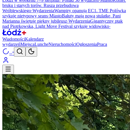
Łodzi w weekend 7–9 sierpnia? Ponad 50 wydarzeń
·
Miasto
Koniec
bruku i starych torów. Rusza przebudowa
Wróblewskiego
·
Wydarzenia
Wampiry opanują EC1. TME Polówka
szykuje nietypowy seans
·
Miasto
Bałuty mają nową stulatkę. Pani
Marianna świętuje piękny jubileusz
·
Wydarzenia
Gigantyczny ptak
nad Piotrkowską. Light Move Festival szykuje widowisko
·
Wiadomości
Kalendarz
wydarzeń
Miejsca
Lunche
Nieruchomości
Ogłoszenia
Praca
--°