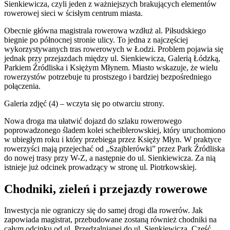
Sienkiewicza, czyli jeden z ważniejszych brakujących elementów
rowerowej sieci w ścisłym centrum miasta.
Obecnie główna magistrala rowerowa wzdłuż al. Piłsudskiego
biegnie po północnej stronie ulicy. To jedna z najczęściej
wykorzystywanych tras rowerowych w Łodzi. Problem pojawia się
jednak przy przejazdach między ul. Sienkiewicza, Galerią Łódzką,
Parkiem Źródliska i Księżym Młynem. Miasto wskazuje, że wielu
rowerzystów potrzebuje tu prostszego i bardziej bezpośredniego
połączenia.
Galeria zdjęć (4) – wczyta się po otwarciu strony.
Nowa droga ma ułatwić dojazd do szlaku rowerowego
poprowadzonego śladem kolei scheiblerowskiej, który uruchomiono
w ubiegłym roku i który przebiega przez Księży Młyn. W praktyce
rowerzyści mają przejechać od „Szajblerówki” przez Park Źródliska
do nowej trasy przy W-Z, a następnie do ul. Sienkiewicza. Za nią
istnieje już odcinek prowadzący w stronę ul. Piotrkowskiej.
Chodniki, zieleń i przejazdy rowerowe
Inwestycja nie ograniczy się do samej drogi dla rowerów. Jak
zapowiada magistrat, przebudowane zostaną również chodniki na
całym odcinku od ul. Przędzalnianej do ul. Sienkiewicza. Część