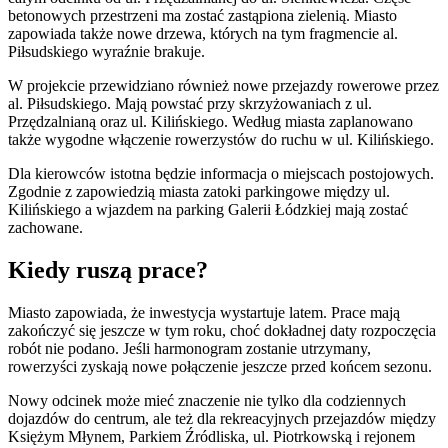
betonowych przestrzeni ma zostać zastąpiona zielenią. Miasto
zapowiada także nowe drzewa, których na tym fragmencie al.
Piłsudskiego wyraźnie brakuje.
W projekcie przewidziano również nowe przejazdy rowerowe przez
al. Piłsudskiego. Mają powstać przy skrzyżowaniach z ul.
Przędzalnianą oraz ul. Kilińskiego. Według miasta zaplanowano
także wygodne włączenie rowerzystów do ruchu w ul. Kilińskiego.
Dla kierowców istotna będzie informacja o miejscach postojowych.
Zgodnie z zapowiedzią miasta zatoki parkingowe między ul.
Kilińskiego a wjazdem na parking Galerii Łódzkiej mają zostać
zachowane.
Kiedy ruszą prace?
Miasto zapowiada, że inwestycja wystartuje latem. Prace mają
zakończyć się jeszcze w tym roku, choć dokładnej daty rozpoczęcia
robót nie podano. Jeśli harmonogram zostanie utrzymany,
rowerzyści zyskają nowe połączenie jeszcze przed końcem sezonu.
Nowy odcinek może mieć znaczenie nie tylko dla codziennych
dojazdów do centrum, ale też dla rekreacyjnych przejazdów między
Księżym Młynem, Parkiem Źródliska, ul. Piotrkowską i rejonem