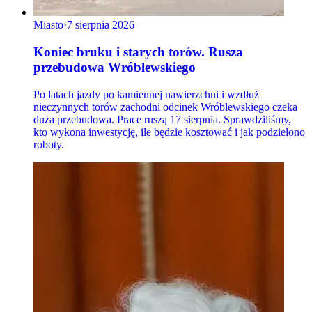
Miasto
·
7 sierpnia 2026
Koniec bruku i starych torów. Rusza
przebudowa Wróblewskiego
Po latach jazdy po kamiennej nawierzchni i wzdłuż
nieczynnych torów zachodni odcinek Wróblewskiego czeka
duża przebudowa. Prace ruszą 17 sierpnia. Sprawdziliśmy,
kto wykona inwestycję, ile będzie kosztować i jak podzielono
roboty.