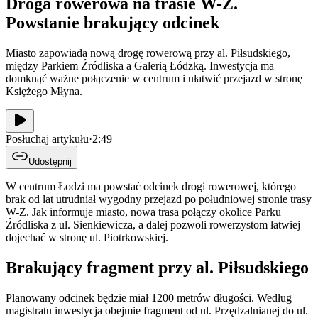
Droga rowerowa na trasie W-Z.
Powstanie brakujący odcinek
Miasto zapowiada nową drogę rowerową przy al. Piłsudskiego,
między Parkiem Źródliska a Galerią Łódzką. Inwestycja ma
domknąć ważne połączenie w centrum i ułatwić przejazd w stronę
Księżego Młyna.
Posłuchaj artykułu
·
2:49
Udostępnij
W centrum Łodzi ma powstać odcinek drogi rowerowej, którego
brak od lat utrudniał wygodny przejazd po południowej stronie trasy
W-Z. Jak informuje miasto, nowa trasa połączy okolice Parku
Źródliska z ul. Sienkiewicza, a dalej pozwoli rowerzystom łatwiej
dojechać w stronę ul. Piotrkowskiej.
Brakujący fragment przy al. Piłsudskiego
Planowany odcinek będzie miał 1200 metrów długości. Według
magistratu inwestycja obejmie fragment od ul. Przędzalnianej do ul.