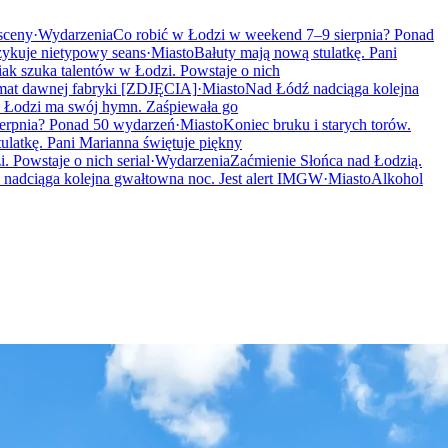
 sceny
·
Wydarzenia
Co robić w Łodzi w weekend 7–9 sierpnia? Ponad
ykuje nietypowy seans
·
Miasto
Bałuty mają nową stulatkę. Pani
k szuka talentów w Łodzi. Powstaje o nich
mat dawnej fabryki [ZDJĘCIA]
·
Miasto
Nad Łódź nadciąga kolejna
 Łodzi ma swój hymn. Zaśpiewała go
erpnia? Ponad 50 wydarzeń
·
Miasto
Koniec bruku i starych torów.
ulatkę. Pani Marianna świętuje piękny
 Powstaje o nich serial
·
Wydarzenia
Zaćmienie Słońca nad Łodzią.
nadciąga kolejna gwałtowna noc. Jest alert IMGW
·
Miasto
Alkohol