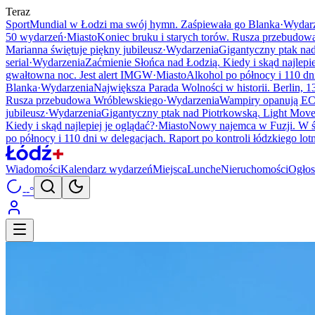
Teraz
Sport
Mundial w Łodzi ma swój hymn. Zaśpiewała go Blanka
·
Wydarz
50 wydarzeń
·
Miasto
Koniec bruku i starych torów. Rusza przebudo
Marianna świętuje piękny jubileusz
·
Wydarzenia
Gigantyczny ptak nad
serial
·
Wydarzenia
Zaćmienie Słońca nad Łodzią. Kiedy i skąd najlepie
gwałtowna noc. Jest alert IMGW
·
Miasto
Alkohol po północy i 110 dni
Blanka
·
Wydarzenia
Największa Parada Wolności w historii. Berlin, 13
Rusza przebudowa Wróblewskiego
·
Wydarzenia
Wampiry opanują EC
jubileusz
·
Wydarzenia
Gigantyczny ptak nad Piotrkowską. Light Move
Kiedy i skąd najlepiej je oglądać?
·
Miasto
Nowy najemca w Fuzji. W ś
po północy i 110 dni w delegacjach. Raport po kontroli łódzkiego lot
Wiadomości
Kalendarz wydarzeń
Miejsca
Lunche
Nieruchomości
Ogłos
--°