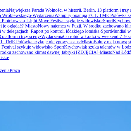
enia
Największa Parada Wolności w historii. Berlin, 13 platform i trzy
wa Wróblewskiego
·
Wydarzenia
Wampiry opanują EC1. TME Polówka sz
 Piotrkowską. Light Move Festival szykuje widowisko
·
Sport
Krychowia
j je oglądać?
·
Miasto
Nowy najemca w Fuzji. W środku zachowano kli
 w delegacjach. Raport po kontroli łódzkiego lotniska
·
Sport
Mundial w
 platform i trzy sceny
·
Wydarzenia
Co robić w Łodzi w weekend 7–9 si
1. TME Polówka szykuje nietypowy seans
·
Miasto
Bałuty mają nową st
 Festival szykuje widowisko
·
Sport
Krychowiak szuka talentów w Łodzi.
rodku zachowano klimat dawnej fabryki [ZDJĘCIA]
·
Miasto
Nad Łódź 
niska
·
zenia
Praca