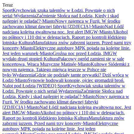
Teraz
Sport
Krychowiak szuka talentów w Łodzi. Powstaje o nich
serial
·
Wydarzenia
Zaćmienie Słońca nad Łodzią. Kiedy i skąd
najlepiej je oglądać?
·
Miasto
Nowy najemca w Fuzji. W środku
zachowano klimat dawnej fabryki [ZDJĘCIA]
·
Miasto
Nad Łódź
nadciąga kolejna gwałtowna noc. Jest alert IMGW
·
Miasto
Alkohol
po północy i 110 dni w delegacjach. Raport po kontroli łódzkiego
lotniska
·
Kultura
Manufaktura znów zabrzmi jazzem. Przed nami trzy
koncerty
·
Miasto
Elektryczne autobusy MPK pojadą na kolejne linie.
Jest jeden warunek
·
Miasto
Groźna noc przed Łodzią. IMGW
wydało drugi stopień
·
Kultura
Pałacowy ogród zamieni się w salę
koncertową. Wraca Muzyczne Matinée
·
Miasto
Kultowe Siódemki z
nowym najemcą. Takiego miejsca jeszcze w Polsce nie
było
·
Wydarzenia
Gdzie się podziały tamte prywatki? Dziś wrócą w
Łodzi
·
Miasto
Synowie hodowali konopie, ojciec gromadził broń.
Nalot pod Łodzią [WIDEO]
·
Sport
Krychowiak szuka talentów w
Łodzi. Powstaje o nich serial
·
Wydarzenia
Zaćmienie Słońca nad
Łodzią. Kiedy i skąd najlepiej je oglądać?
·
Miasto
Nowy najemca w
Fuzji. W środku zachowano klimat dawnej fabryki
[ZDJĘCIA]
·
Miasto
Nad Łódź nadciąga kolejna gwałtowna noc. Jest
alert IMGW
·
Miasto
Alkohol po północy i 110 dni w delegacjach.
Raport po kontroli łódzkiego lotniska
·
Kultura
Manufaktura znów
zabrzmi jazzem. Przed nami trzy koncerty
·
Miasto
Elektryczne
autobusy MPK pojadą na kolejne linie. Jest jeden