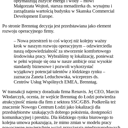
optymalizują zużycie energii i wody – mówi
Małgorzata Wojtoń, starsza menadżerka ds. wynajmu i
zarządzania wartością budynku w Skanska Commercial
Development Europe.
Po stronie Brenntag decyzja jest przedstawiana jako element
rozwoju operacyjnego firmy.
– Nowa przestrzeń to coś więcej niż kolejny ważny
krok w naszym rozwoju operacyjnym – odzwierciedla
naszą odpowiedzialność za stworzenie komfortowego
środowiska pracy. Wybraliśmy tę lokalizację, ponieważ
w pełni wpisuje się ona w nasze ambicje oraz wysokie
standardy biznesowe i pozwoli wykorzystać
wyjątkowy potencjał talentów z łódzkiego rynku –
zaznacza Żaneta Leduchowska, wiceprezes ds.
Centrów Usług Wspólnych EMEA, Brenntag.
W transakcji najemcy doradzała firma Renavis. Jej CEO, Marcin
Włodarczyk, ocenia, że wejście Brenntag do Łodzi potwierdza
atrakcyjność miasta dla firm z sektora SSC/GBS. Podkreśla też
znaczenie Nowego Centrum Łodzi jako lokalizacji dla
przedsiębiorstw szukających dobrego położenia, dostępności
komunikacyjnej i prestiżu. Dla łódzkiego rynku biurowego to
kolejna umowa pokazująca, że mimo zmian w modelu pracy
nowoczesne powierzchnie wciąż przyciągają międzynarodowych