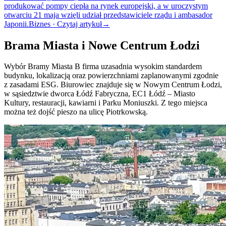
produkować pompy ciepła na rynek europejski, a w uroczystym
otwarciu 21 maja wzięli udział przedstawiciele rządu i ambasador
Japonii.
Biznes · Czytaj artykuł
→
Brama Miasta i Nowe Centrum Łodzi
Wybór Bramy Miasta B firma uzasadnia wysokim standardem
budynku, lokalizacją oraz powierzchniami zaplanowanymi zgodnie
z zasadami ESG. Biurowiec znajduje się w Nowym Centrum Łodzi,
w sąsiedztwie dworca Łódź Fabryczna, EC1 Łódź – Miasto
Kultury, restauracji, kawiarni i Parku Moniuszki. Z tego miejsca
można też dojść pieszo na ulicę Piotrkowską.