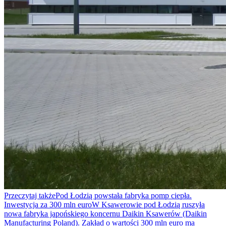
Przeczytaj także
Pod Łodzią powstała fabryka pomp ciepła.
Inwestycja za 300 mln euro
W Ksawerowie pod Łodzią ruszyła
nowa fabryka japońskiego koncernu Daikin Ksawerów (Daikin
Manufacturing Poland). Zakład o wartości 300 mln euro ma