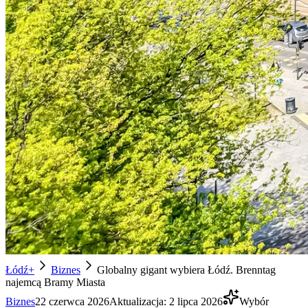
Łódź+
Biznes
Globalny gigant wybiera Łódź. Brenntag
najemcą Bramy Miasta
Biznes
22 czerwca 2026
Aktualizacja:
2 lipca 2026
Wybór