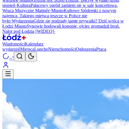
warunek
·
Miasto
Groźna noc przed Łodzią. IMGW wydało drugi
stopień
·
Kultura
Pałacowy ogród zamieni się w salę koncertową.
Wraca Muzyczne Matinée
·
Miasto
Kultowe Siódemki z nowym
najemcą. Takiego miejsca jeszcze w Polsce nie
było
·
Wydarzenia
Gdzie się podziały tamte prywatki? Dziś wrócą w
Łodzi
·
Miasto
Synowie hodowali konopie, ojciec gromadził broń.
Nalot pod Łodzią [WIDEO]
·
Wiadomości
Kalendarz
wydarzeń
Miejsca
Lunche
Nieruchomości
Ogłoszenia
Praca
--°