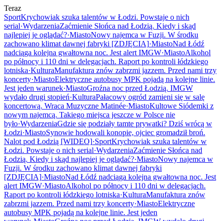
Teraz
Sport
Krychowiak szuka talentów w Łodzi. Powstaje o nich
serial
·
Wydarzenia
Zaćmienie Słońca nad Łodzią. Kiedy i skąd
najlepiej je oglądać?
·
Miasto
Nowy najemca w Fuzji. W środku
zachowano klimat dawnej fabryki [ZDJĘCIA]
·
Miasto
Nad Łódź
nadciąga kolejna gwałtowna noc. Jest alert IMGW
·
Miasto
Alkohol
po północy i 110 dni w delegacjach. Raport po kontroli łódzkiego
lotniska
·
Kultura
Manufaktura znów zabrzmi jazzem. Przed nami trzy
koncerty
·
Miasto
Elektryczne autobusy MPK pojadą na kolejne linie.
Jest jeden warunek
·
Miasto
Groźna noc przed Łodzią. IMGW
wydało drugi stopień
·
Kultura
Pałacowy ogród zamieni się w salę
koncertową. Wraca Muzyczne Matinée
·
Miasto
Kultowe Siódemki z
nowym najemcą. Takiego miejsca jeszcze w Polsce nie
było
·
Wydarzenia
Gdzie się podziały tamte prywatki? Dziś wrócą w
Łodzi
·
Miasto
Synowie hodowali konopie, ojciec gromadził broń.
Nalot pod Łodzią [WIDEO]
·
Sport
Krychowiak szuka talentów w
Łodzi. Powstaje o nich serial
·
Wydarzenia
Zaćmienie Słońca nad
Łodzią. Kiedy i skąd najlepiej je oglądać?
·
Miasto
Nowy najemca w
Fuzji. W środku zachowano klimat dawnej fabryki
[ZDJĘCIA]
·
Miasto
Nad Łódź nadciąga kolejna gwałtowna noc. Jest
alert IMGW
·
Miasto
Alkohol po północy i 110 dni w delegacjach.
Raport po kontroli łódzkiego lotniska
·
Kultura
Manufaktura znów
zabrzmi jazzem. Przed nami trzy koncerty
·
Miasto
Elektryczne
autobusy MPK pojadą na kolejne linie. Jest jeden