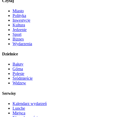
Czytaj
Miasto
Polityka
Inwestycje
Kultura
Jedzenie
Sport
Biznes
Wydarzenia
Dzielnice
Bałuty
Górna
Polesie
Śródmieście
Widzew
Serwisy
Kalendarz wydarzeń
Lunche
Miejsca