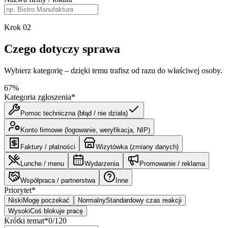
Krok
02
Czego dotyczy sprawa
Wybierz kategorię – dzięki temu trafisz od razu do właściwej osoby.
67
%
Kategoria zgłoszenia
*
Pomoc techniczna (błąd / nie działa)
Konto firmowe (logowanie, weryfikacja, NIP)
Faktury / płatności
Wizytówka (zmiany danych)
Lunche / menu
Wydarzenia
Promowanie / reklama
Współpraca / partnerstwa
Inne
Priorytet
*
Niski
Mogę poczekać
Normalny
Standardowy czas reakcji
Wysoki
Coś blokuje pracę
Krótki temat
*
0
/
120