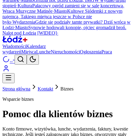
warunek
·
Miasto
Groźna noc przed Łodzią. IMGW wydało drugi
stopień
·
Kultura
Pałacowy ogród zamieni się w salę koncertową.
Wraca Muzyczne Matinée
·
Miasto
Kultowe Siódemki z nowym
najemcą. Takiego miejsca jeszcze w Polsce nie
było
·
Wydarzenia
Gdzie się podziały tamte prywatki? Dziś wrócą w
Łodzi
·
Miasto
Synowie hodowali konopie, ojciec gromadził broń.
Nalot pod Łodzią [WIDEO]
·
Wiadomości
Kalendarz
wydarzeń
Miejsca
Lunche
Nieruchomości
Ogłoszenia
Praca
--°
Strona główna
Kontakt
Biznes
Wsparcie biznes
Pomoc dla
klientów biznes
Konto firmowe, wizytówka, lunche, wydarzenia, faktury, kwestie
techniczne. Jeśli jesteś zalogowany jako biznes, otworzymy stały