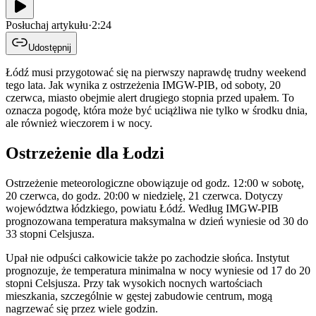
Posłuchaj artykułu
·
2:24
Udostępnij
Łódź musi przygotować się na pierwszy naprawdę trudny weekend
tego lata. Jak wynika z ostrzeżenia IMGW-PIB, od soboty, 20
czerwca, miasto obejmie alert drugiego stopnia przed upałem. To
oznacza pogodę, która może być uciążliwa nie tylko w środku dnia,
ale również wieczorem i w nocy.
Ostrzeżenie dla Łodzi
Ostrzeżenie meteorologiczne obowiązuje od godz. 12:00 w sobotę,
20 czerwca, do godz. 20:00 w niedzielę, 21 czerwca. Dotyczy
województwa łódzkiego, powiatu Łódź. Według IMGW-PIB
prognozowana temperatura maksymalna w dzień wyniesie od 30 do
33 stopni Celsjusza.
Upał nie odpuści całkowicie także po zachodzie słońca. Instytut
prognozuje, że temperatura minimalna w nocy wyniesie od 17 do 20
stopni Celsjusza. Przy tak wysokich nocnych wartościach
mieszkania, szczególnie w gęstej zabudowie centrum, mogą
nagrzewać się przez wiele godzin.