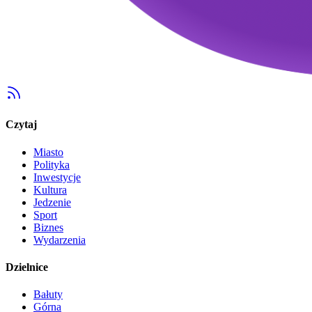
Czytaj
Miasto
Polityka
Inwestycje
Kultura
Jedzenie
Sport
Biznes
Wydarzenia
Dzielnice
Bałuty
Górna