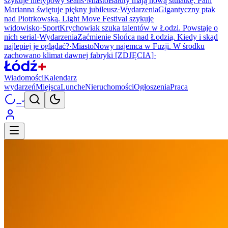
szykuje nietypowy seans
·
Miasto
Bałuty mają nową stulatkę. Pani
Marianna świętuje piękny jubileusz
·
Wydarzenia
Gigantyczny ptak
nad Piotrkowską. Light Move Festival szykuje
widowisko
·
Sport
Krychowiak szuka talentów w Łodzi. Powstaje o
nich serial
·
Wydarzenia
Zaćmienie Słońca nad Łodzią. Kiedy i skąd
najlepiej je oglądać?
·
Miasto
Nowy najemca w Fuzji. W środku
zachowano klimat dawnej fabryki [ZDJĘCIA]
·
Wiadomości
Kalendarz
wydarzeń
Miejsca
Lunche
Nieruchomości
Ogłoszenia
Praca
--°