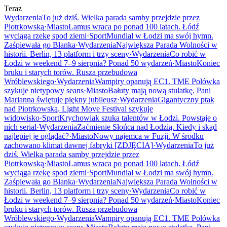
Teraz
Wydarzenia
To już dziś. Wielka parada samby przejdzie przez
Piotrkowską
·
Miasto
Lamus wraca po ponad 100 latach. Łódź
wyciąga rzekę spod ziemi
·
Sport
Mundial w Łodzi ma swój hymn.
Zaśpiewała go Blanka
·
Wydarzenia
Największa Parada Wolności w
historii. Berlin, 13 platform i trzy sceny
·
Wydarzenia
Co robić w
Łodzi w weekend 7–9 sierpnia? Ponad 50 wydarzeń
·
Miasto
Koniec
bruku i starych torów. Rusza przebudowa
Wróblewskiego
·
Wydarzenia
Wampiry opanują EC1. TME Polówka
szykuje nietypowy seans
·
Miasto
Bałuty mają nową stulatkę. Pani
Marianna świętuje piękny jubileusz
·
Wydarzenia
Gigantyczny ptak
nad Piotrkowską. Light Move Festival szykuje
widowisko
·
Sport
Krychowiak szuka talentów w Łodzi. Powstaje o
nich serial
·
Wydarzenia
Zaćmienie Słońca nad Łodzią. Kiedy i skąd
najlepiej je oglądać?
·
Miasto
Nowy najemca w Fuzji. W środku
zachowano klimat dawnej fabryki [ZDJĘCIA]
·
Wydarzenia
To już
dziś. Wielka parada samby przejdzie przez
Piotrkowską
·
Miasto
Lamus wraca po ponad 100 latach. Łódź
wyciąga rzekę spod ziemi
·
Sport
Mundial w Łodzi ma swój hymn.
Zaśpiewała go Blanka
·
Wydarzenia
Największa Parada Wolności w
historii. Berlin, 13 platform i trzy sceny
·
Wydarzenia
Co robić w
Łodzi w weekend 7–9 sierpnia? Ponad 50 wydarzeń
·
Miasto
Koniec
bruku i starych torów. Rusza przebudowa
Wróblewskiego
·
Wydarzenia
Wampiry opanują EC1. TME Polówka