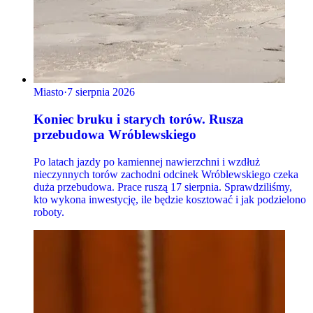
Miasto
·
7 sierpnia 2026
Koniec bruku i starych torów. Rusza
przebudowa Wróblewskiego
Po latach jazdy po kamiennej nawierzchni i wzdłuż
nieczynnych torów zachodni odcinek Wróblewskiego czeka
duża przebudowa. Prace ruszą 17 sierpnia. Sprawdziliśmy,
kto wykona inwestycję, ile będzie kosztować i jak podzielono
roboty.