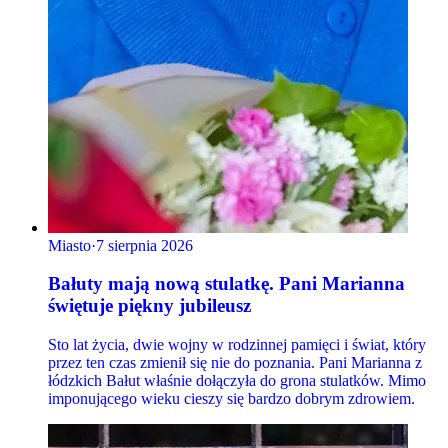
Miasto
·
7 sierpnia 2026
Bałuty mają nową stulatkę. Pani Marianna
świętuje piękny jubileusz
Sto lat życia, dwie wojny w rodzinnej pamięci i świat, który
przez ten czas zmienił się nie do poznania. Pani Marianna z
łódzkich Bałut właśnie dołączyła do grona stulatków. Mimo
imponującego wieku cieszy się bardzo dobrym zdrowiem.