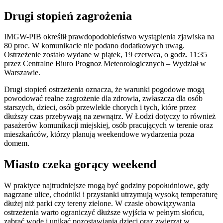
Drugi stopień zagrożenia
IMGW-PIB określił prawdopodobieństwo wystąpienia zjawiska na
80 proc. W komunikacie nie podano dodatkowych uwag.
Ostrzeżenie zostało wydane w piątek, 19 czerwca, o godz. 11:35
przez Centralne Biuro Prognoz Meteorologicznych – Wydział w
Warszawie.
Drugi stopień ostrzeżenia oznacza, że warunki pogodowe mogą
powodować realne zagrożenie dla zdrowia, zwłaszcza dla osób
starszych, dzieci, osób przewlekle chorych i tych, które przez
dłuższy czas przebywają na zewnątrz. W Łodzi dotyczy to również
pasażerów komunikacji miejskiej, osób pracujących w terenie oraz
mieszkańców, którzy planują weekendowe wydarzenia poza
domem.
Miasto czeka gorący weekend
W praktyce najtrudniejsze mogą być godziny popołudniowe, gdy
nagrzane ulice, chodniki i przystanki utrzymują wysoką temperaturę
dłużej niż parki czy tereny zielone. W czasie obowiązywania
ostrzeżenia warto ograniczyć dłuższe wyjścia w pełnym słońcu,
zabrać wodę i unikać pozostawiania dzieci oraz zwierząt w