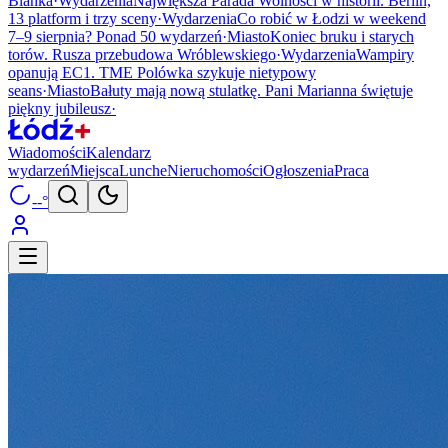
Blanka
·
Wydarzenia
Największa Parada Wolności w historii. Berlin,
13 platform i trzy sceny
·
Wydarzenia
Co robić w Łodzi w weekend
7–9 sierpnia? Ponad 50 wydarzeń
·
Miasto
Koniec bruku i starych
torów. Rusza przebudowa Wróblewskiego
·
Wydarzenia
Wampiry
opanują EC1. TME Polówka szykuje nietypowy
seans
·
Miasto
Bałuty mają nową stulatkę. Pani Marianna świętuje
piękny jubileusz
·
Wiadomości
Kalendarz
wydarzeń
Miejsca
Lunche
Nieruchomości
Ogłoszenia
Praca
--°