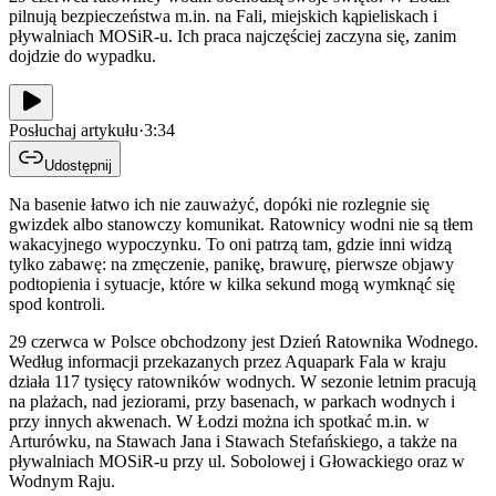
pilnują bezpieczeństwa m.in. na Fali, miejskich kąpieliskach i
pływalniach MOSiR-u. Ich praca najczęściej zaczyna się, zanim
dojdzie do wypadku.
Posłuchaj artykułu
·
3:34
Udostępnij
Na basenie łatwo ich nie zauważyć, dopóki nie rozlegnie się
gwizdek albo stanowczy komunikat. Ratownicy wodni nie są tłem
wakacyjnego wypoczynku. To oni patrzą tam, gdzie inni widzą
tylko zabawę: na zmęczenie, panikę, brawurę, pierwsze objawy
podtopienia i sytuacje, które w kilka sekund mogą wymknąć się
spod kontroli.
29 czerwca w Polsce obchodzony jest Dzień Ratownika Wodnego.
Według informacji przekazanych przez Aquapark Fala w kraju
działa 117 tysięcy ratowników wodnych. W sezonie letnim pracują
na plażach, nad jeziorami, przy basenach, w parkach wodnych i
przy innych akwenach. W Łodzi można ich spotkać m.in. w
Arturówku, na Stawach Jana i Stawach Stefańskiego, a także na
pływalniach MOSiR-u przy ul. Sobolowej i Głowackiego oraz w
Wodnym Raju.