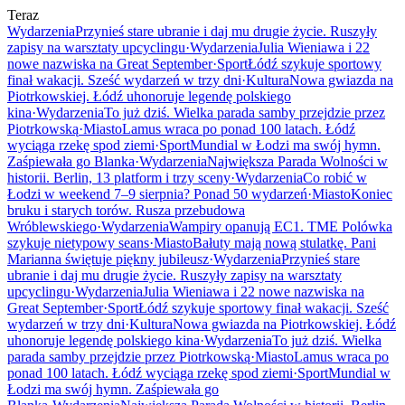
Teraz
Wydarzenia
Przynieś stare ubranie i daj mu drugie życie. Ruszyły
zapisy na warsztaty upcyclingu
·
Wydarzenia
Julia Wieniawa i 22
nowe nazwiska na Great September
·
Sport
Łódź szykuje sportowy
finał wakacji. Sześć wydarzeń w trzy dni
·
Kultura
Nowa gwiazda na
Piotrkowskiej. Łódź uhonoruje legendę polskiego
kina
·
Wydarzenia
To już dziś. Wielka parada samby przejdzie przez
Piotrkowską
·
Miasto
Lamus wraca po ponad 100 latach. Łódź
wyciąga rzekę spod ziemi
·
Sport
Mundial w Łodzi ma swój hymn.
Zaśpiewała go Blanka
·
Wydarzenia
Największa Parada Wolności w
historii. Berlin, 13 platform i trzy sceny
·
Wydarzenia
Co robić w
Łodzi w weekend 7–9 sierpnia? Ponad 50 wydarzeń
·
Miasto
Koniec
bruku i starych torów. Rusza przebudowa
Wróblewskiego
·
Wydarzenia
Wampiry opanują EC1. TME Polówka
szykuje nietypowy seans
·
Miasto
Bałuty mają nową stulatkę. Pani
Marianna świętuje piękny jubileusz
·
Wydarzenia
Przynieś stare
ubranie i daj mu drugie życie. Ruszyły zapisy na warsztaty
upcyclingu
·
Wydarzenia
Julia Wieniawa i 22 nowe nazwiska na
Great September
·
Sport
Łódź szykuje sportowy finał wakacji. Sześć
wydarzeń w trzy dni
·
Kultura
Nowa gwiazda na Piotrkowskiej. Łódź
uhonoruje legendę polskiego kina
·
Wydarzenia
To już dziś. Wielka
parada samby przejdzie przez Piotrkowską
·
Miasto
Lamus wraca po
ponad 100 latach. Łódź wyciąga rzekę spod ziemi
·
Sport
Mundial w
Łodzi ma swój hymn. Zaśpiewała go