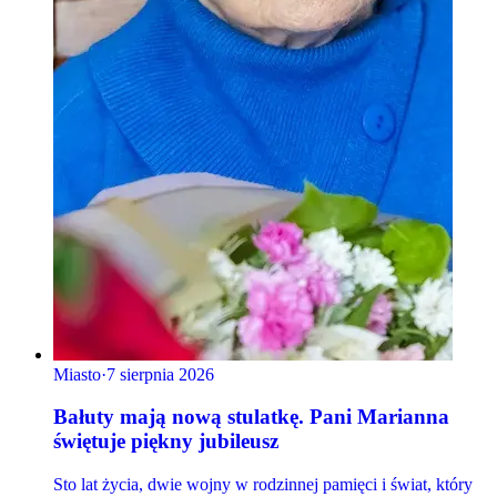
Miasto
·
7 sierpnia 2026
Bałuty mają nową stulatkę. Pani Marianna
świętuje piękny jubileusz
Sto lat życia, dwie wojny w rodzinnej pamięci i świat, który