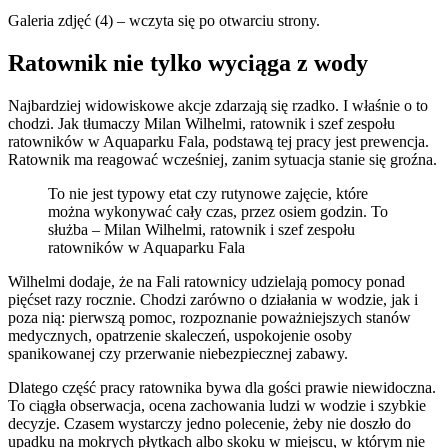
Galeria zdjęć (4) – wczyta się po otwarciu strony.
Ratownik nie tylko wyciąga z wody
Najbardziej widowiskowe akcje zdarzają się rzadko. I właśnie o to
chodzi. Jak tłumaczy Milan Wilhelmi, ratownik i szef zespołu
ratowników w Aquaparku Fala, podstawą tej pracy jest prewencja.
Ratownik ma reagować wcześniej, zanim sytuacja stanie się groźna.
To nie jest typowy etat czy rutynowe zajęcie, które
można wykonywać cały czas, przez osiem godzin. To
służba – Milan Wilhelmi, ratownik i szef zespołu
ratowników w Aquaparku Fala
Wilhelmi dodaje, że na Fali ratownicy udzielają pomocy ponad
pięćset razy rocznie. Chodzi zarówno o działania w wodzie, jak i
poza nią: pierwszą pomoc, rozpoznanie poważniejszych stanów
medycznych, opatrzenie skaleczeń, uspokojenie osoby
spanikowanej czy przerwanie niebezpiecznej zabawy.
Dlatego część pracy ratownika bywa dla gości prawie niewidoczna.
To ciągła obserwacja, ocena zachowania ludzi w wodzie i szybkie
decyzje. Czasem wystarczy jedno polecenie, żeby nie doszło do
upadku na mokrych płytkach albo skoku w miejscu, w którym nie