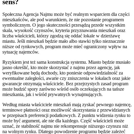
sens?
Społeczna Agencja Najmu może być realnym wsparciem dla części
mieszkańców, ale pod warunkiem, że nie pozostanie programem
symbolicznym. O jego skuteczności przesądzą przede wszystkim
skala, wysokość czynszów, kryteria przyznawania mieszkań oraz
liczba właścicieli, którzy zgodzą się oddać lokale w dzierżawę
miastu. Jeśli mieszkań będzie mało albo stawki tylko nieznacznie
niższe od rynkowych, program może mieć ograniczony wpływ na
sytuację najemców.
Ryzykiem jest też sama konstrukcja systemu. Miasto będzie musiało
jasno określić, kto może skorzystać z najmu przez agencję, jak
weryfikowane będą dochody, kto poniesie odpowiedzialność za
ewentualne zaległości, awarie czy zniszczenia w lokalach oraz jakie
gwarancje otrzymają właściciele. Bez przejrzystych zasad program
może budzić spory zarówno wśród osób oczekujących na tańsze
mieszkania, jak i wśród prywatnych wynajmujących.
Według miasta właściciele mieszkań mają zyskać pewnego najemcę,
terminowe płatności oraz możliwość skorzystania z przewidzianych
w przepisach preferencji podatkowych. Z punktu widzenia rynku to
może być argument, ale nie dla każdego. Część właścicieli może
uznać, że stabilność najmu nie rekompensuje niższego czynszu niż
na wolnym rynku. Dlatego powodzenie programu będzie zależeć