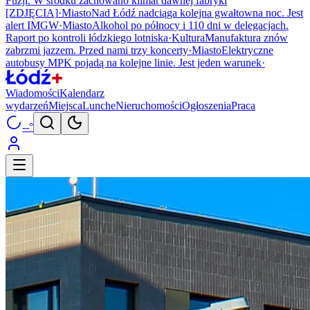
Fuzji. W środku zachowano klimat dawnej fabryki
[ZDJĘCIA]
·
Miasto
Nad Łódź nadciąga kolejna gwałtowna noc. Jest
alert IMGW
·
Miasto
Alkohol po północy i 110 dni w delegacjach.
Raport po kontroli łódzkiego lotniska
·
Kultura
Manufaktura znów
zabrzmi jazzem. Przed nami trzy koncerty
·
Miasto
Elektryczne
autobusy MPK pojadą na kolejne linie. Jest jeden warunek
·
Wiadomości
Kalendarz
wydarzeń
Miejsca
Lunche
Nieruchomości
Ogłoszenia
Praca
--°