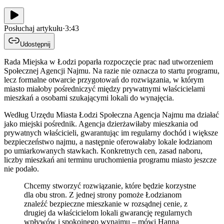
Posłuchaj artykułu
·
3:43
Udostępnij
Rada Miejska w Łodzi poparła rozpoczęcie prac nad utworzeniem
Społecznej Agencji Najmu. Na razie nie oznacza to startu programu,
lecz formalne otwarcie przygotowań do rozwiązania, w którym
miasto miałoby pośredniczyć między prywatnymi właścicielami
mieszkań a osobami szukającymi lokali do wynajęcia.
Według Urzędu Miasta Łodzi Społeczna Agencja Najmu ma działać
jako miejski pośrednik. Agencja dzierżawiłaby mieszkania od
prywatnych właścicieli, gwarantując im regularny dochód i większe
bezpieczeństwo najmu, a następnie oferowałaby lokale łodzianom
po umiarkowanych stawkach. Konkretnych cen, zasad naboru,
liczby mieszkań ani terminu uruchomienia programu miasto jeszcze
nie podało.
Chcemy stworzyć rozwiązanie, które będzie korzystne
dla obu stron. Z jednej strony pomoże Łodzianom
znaleźć bezpieczne mieszkanie w rozsądnej cenie, z
drugiej da właścicielom lokali gwarancję regularnych
wpływów i spokojnego wynajmu – mówi Hanna