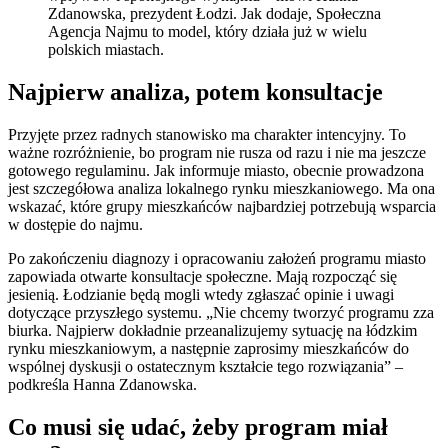
Zdanowska, prezydent Łodzi. Jak dodaje, Społeczna
Agencja Najmu to model, który działa już w wielu
polskich miastach.
Najpierw analiza, potem konsultacje
Przyjęte przez radnych stanowisko ma charakter intencyjny. To
ważne rozróżnienie, bo program nie rusza od razu i nie ma jeszcze
gotowego regulaminu. Jak informuje miasto, obecnie prowadzona
jest szczegółowa analiza lokalnego rynku mieszkaniowego. Ma ona
wskazać, które grupy mieszkańców najbardziej potrzebują wsparcia
w dostępie do najmu.
Po zakończeniu diagnozy i opracowaniu założeń programu miasto
zapowiada otwarte konsultacje społeczne. Mają rozpocząć się
jesienią. Łodzianie będą mogli wtedy zgłaszać opinie i uwagi
dotyczące przyszłego systemu. „Nie chcemy tworzyć programu zza
biurka. Najpierw dokładnie przeanalizujemy sytuację na łódzkim
rynku mieszkaniowym, a następnie zaprosimy mieszkańców do
wspólnej dyskusji o ostatecznym kształcie tego rozwiązania” –
podkreśla Hanna Zdanowska.
Co musi się udać, żeby program miał