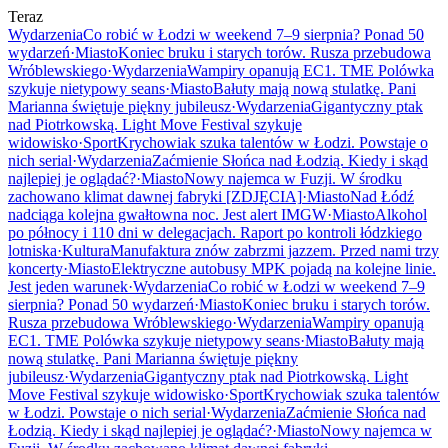
Teraz
Wydarzenia
Co robić w Łodzi w weekend 7–9 sierpnia? Ponad 50
wydarzeń
·
Miasto
Koniec bruku i starych torów. Rusza przebudowa
Wróblewskiego
·
Wydarzenia
Wampiry opanują EC1. TME Polówka
szykuje nietypowy seans
·
Miasto
Bałuty mają nową stulatkę. Pani
Marianna świętuje piękny jubileusz
·
Wydarzenia
Gigantyczny ptak
nad Piotrkowską. Light Move Festival szykuje
widowisko
·
Sport
Krychowiak szuka talentów w Łodzi. Powstaje o
nich serial
·
Wydarzenia
Zaćmienie Słońca nad Łodzią. Kiedy i skąd
najlepiej je oglądać?
·
Miasto
Nowy najemca w Fuzji. W środku
zachowano klimat dawnej fabryki [ZDJĘCIA]
·
Miasto
Nad Łódź
nadciąga kolejna gwałtowna noc. Jest alert IMGW
·
Miasto
Alkohol
po północy i 110 dni w delegacjach. Raport po kontroli łódzkiego
lotniska
·
Kultura
Manufaktura znów zabrzmi jazzem. Przed nami trzy
koncerty
·
Miasto
Elektryczne autobusy MPK pojadą na kolejne linie.
Jest jeden warunek
·
Wydarzenia
Co robić w Łodzi w weekend 7–9
sierpnia? Ponad 50 wydarzeń
·
Miasto
Koniec bruku i starych torów.
Rusza przebudowa Wróblewskiego
·
Wydarzenia
Wampiry opanują
EC1. TME Polówka szykuje nietypowy seans
·
Miasto
Bałuty mają
nową stulatkę. Pani Marianna świętuje piękny
jubileusz
·
Wydarzenia
Gigantyczny ptak nad Piotrkowską. Light
Move Festival szykuje widowisko
·
Sport
Krychowiak szuka talentów
w Łodzi. Powstaje o nich serial
·
Wydarzenia
Zaćmienie Słońca nad
Łodzią. Kiedy i skąd najlepiej je oglądać?
·
Miasto
Nowy najemca w