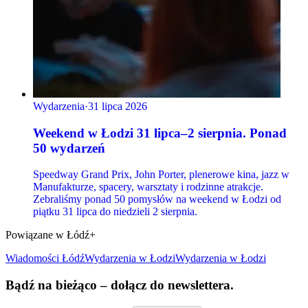
Wydarzenia
·
31 lipca 2026
Weekend w Łodzi 31 lipca–2 sierpnia. Ponad
50 wydarzeń
Speedway Grand Prix, John Porter, plenerowe kina, jazz w
Manufakturze, spacery, warsztaty i rodzinne atrakcje.
Zebraliśmy ponad 50 pomysłów na weekend w Łodzi od
piątku 31 lipca do niedzieli 2 sierpnia.
Powiązane w Łódź+
Wiadomości Łódź
Wydarzenia
w Łodzi
Wydarzenia w Łodzi
Bądź na bieżąco – dołącz do newslettera.