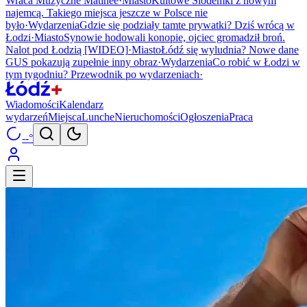
Wraca Muzyczne Matinée
·
Miasto
Kultowe Siódemki z nowym
najemcą. Takiego miejsca jeszcze w Polsce nie
było
·
Wydarzenia
Gdzie się podziały tamte prywatki? Dziś wrócą w
Łodzi
·
Miasto
Synowie hodowali konopie, ojciec gromadził broń.
Nalot pod Łodzią [WIDEO]
·
Miasto
Łódź się wyludnia? Nowe dane
GUS pokazują zupełnie inny obraz
·
Wydarzenia
Co robić w Łodzi w
tym tygodniu? Przewodnik po wydarzeniach
·
Wiadomości
Kalendarz
wydarzeń
Miejsca
Lunche
Nieruchomości
Ogłoszenia
Praca
--°