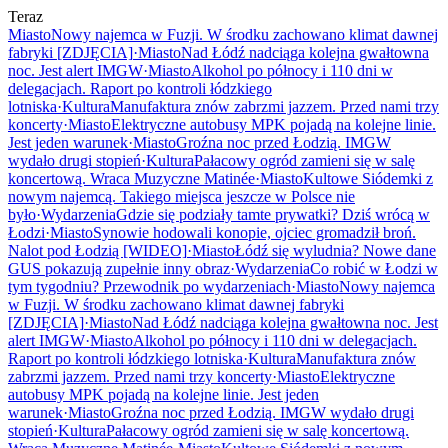
Teraz
Miasto
Nowy najemca w Fuzji. W środku zachowano klimat dawnej
fabryki [ZDJĘCIA]
·
Miasto
Nad Łódź nadciąga kolejna gwałtowna
noc. Jest alert IMGW
·
Miasto
Alkohol po północy i 110 dni w
delegacjach. Raport po kontroli łódzkiego
lotniska
·
Kultura
Manufaktura znów zabrzmi jazzem. Przed nami trzy
koncerty
·
Miasto
Elektryczne autobusy MPK pojadą na kolejne linie.
Jest jeden warunek
·
Miasto
Groźna noc przed Łodzią. IMGW
wydało drugi stopień
·
Kultura
Pałacowy ogród zamieni się w salę
koncertową. Wraca Muzyczne Matinée
·
Miasto
Kultowe Siódemki z
nowym najemcą. Takiego miejsca jeszcze w Polsce nie
było
·
Wydarzenia
Gdzie się podziały tamte prywatki? Dziś wrócą w
Łodzi
·
Miasto
Synowie hodowali konopie, ojciec gromadził broń.
Nalot pod Łodzią [WIDEO]
·
Miasto
Łódź się wyludnia? Nowe dane
GUS pokazują zupełnie inny obraz
·
Wydarzenia
Co robić w Łodzi w
tym tygodniu? Przewodnik po wydarzeniach
·
Miasto
Nowy najemca
w Fuzji. W środku zachowano klimat dawnej fabryki
[ZDJĘCIA]
·
Miasto
Nad Łódź nadciąga kolejna gwałtowna noc. Jest
alert IMGW
·
Miasto
Alkohol po północy i 110 dni w delegacjach.
Raport po kontroli łódzkiego lotniska
·
Kultura
Manufaktura znów
zabrzmi jazzem. Przed nami trzy koncerty
·
Miasto
Elektryczne
autobusy MPK pojadą na kolejne linie. Jest jeden
warunek
·
Miasto
Groźna noc przed Łodzią. IMGW wydało drugi
stopień
·
Kultura
Pałacowy ogród zamieni się w salę koncertową.