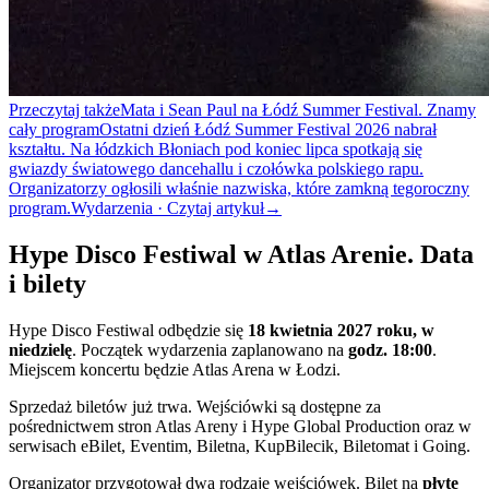
Przeczytaj także
Mata i Sean Paul na Łódź Summer Festival. Znamy
cały program
Ostatni dzień Łódź Summer Festival 2026 nabrał
kształtu. Na łódzkich Błoniach pod koniec lipca spotkają się
gwiazdy światowego dancehallu i czołówka polskiego rapu.
Organizatorzy ogłosili właśnie nazwiska, które zamkną tegoroczny
program.
Wydarzenia · Czytaj artykuł
→
Hype Disco Festiwal w Atlas Arenie. Data
i bilety
Hype Disco Festiwal odbędzie się
18 kwietnia 2027 roku, w
niedzielę
. Początek wydarzenia zaplanowano na
godz. 18:00
.
Miejscem koncertu będzie Atlas Arena w Łodzi.
Sprzedaż biletów już trwa. Wejściówki są dostępne za
pośrednictwem stron Atlas Areny i Hype Global Production oraz w
serwisach eBilet, Eventim, Biletna, KupBilecik, Biletomat i Going.
Organizator przygotował dwa rodzaje wejściówek. Bilet na
płytę