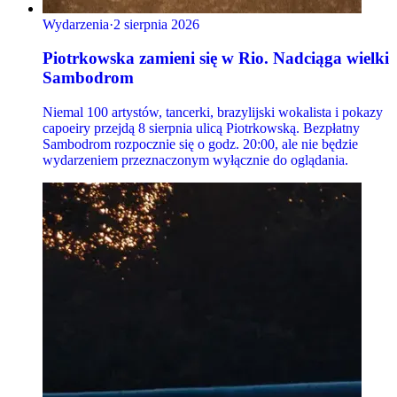
Wydarzenia
·
2 sierpnia 2026
Piotrkowska zamieni się w Rio. Nadciąga wielki
Sambodrom
Niemal 100 artystów, tancerki, brazylijski wokalista i pokazy
capoeiry przejdą 8 sierpnia ulicą Piotrkowską. Bezpłatny
Sambodrom rozpocznie się o godz. 20:00, ale nie będzie
wydarzeniem przeznaczonym wyłącznie do oglądania.