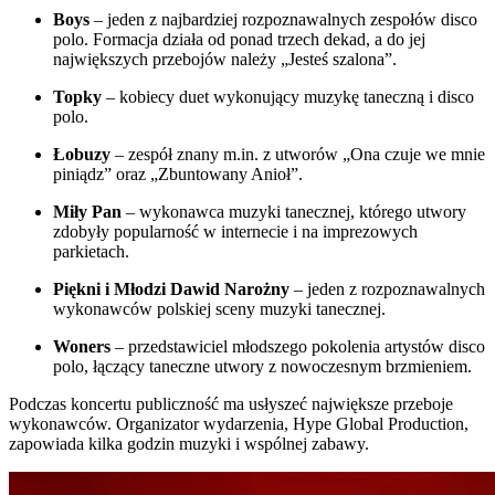
Boys
– jeden z najbardziej rozpoznawalnych zespołów disco
polo. Formacja działa od ponad trzech dekad, a do jej
największych przebojów należy „Jesteś szalona”.
Topky
– kobiecy duet wykonujący muzykę taneczną i disco
polo.
Łobuzy
– zespół znany m.in. z utworów „Ona czuje we mnie
piniądz” oraz „Zbuntowany Anioł”.
Miły Pan
– wykonawca muzyki tanecznej, którego utwory
zdobyły popularność w internecie i na imprezowych
parkietach.
Piękni i Młodzi Dawid Narożny
– jeden z rozpoznawalnych
wykonawców polskiej sceny muzyki tanecznej.
Woners
– przedstawiciel młodszego pokolenia artystów disco
polo, łączący taneczne utwory z nowoczesnym brzmieniem.
Podczas koncertu publiczność ma usłyszeć największe przeboje
wykonawców. Organizator wydarzenia, Hype Global Production,
zapowiada kilka godzin muzyki i wspólnej zabawy.