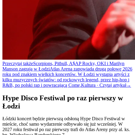
Przeczytaj także
Scorpions, Pitbull, A$AP Rocky, OKI i Marilyn
Manson zagrają w Łodzi
Atlas Arena zapowiada drugą połowę 2026
roku pod znakiem wielkich koncertów. W Łodzi wystąpią artyści z
kilku muzycznych światów: od rockowych legend, przez hip-hop i
R&B, po polski rap i powracającą Comę.
Kultura · Czytaj artykuł
→
Hype Disco Festiwal po raz pierwszy w
Łodzi
Łódzki koncert będzie pierwszą odsłoną Hype Disco Festiwal w
mieście, choć samo wydarzenie odbywało się już wcześniej. W
2027 roku festiwal po raz pierwszy trafi do Atlas Areny przy al. ks.
bp. Władysława Bandurskiego 7.