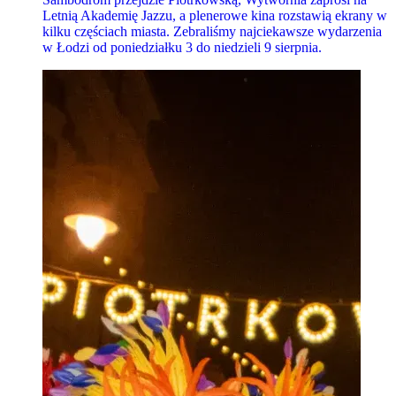
Letnią Akademię Jazzu, a plenerowe kina rozstawią ekrany w
kilku częściach miasta. Zebraliśmy najciekawsze wydarzenia
w Łodzi od poniedziałku 3 do niedzieli 9 sierpnia.