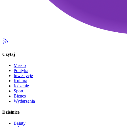
Czytaj
Miasto
Polityka
Inwestycje
Kultura
Jedzenie
Sport
Biznes
Wydarzenia
Dzielnice
Bałuty