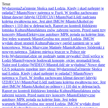
Teraz
Wydarzenia
Zaćmienie Słońca nad Łodzią. Kiedy i skąd najlepiej je
oglądać?
·
Miasto
Nowy najemca w Fuzji. W środku zachowano
klimat dawnej fabryki [ZDJĘCIA]
·
Miasto
Nad Łódź nadciąga
kolejna gwałtowna noc. Jest alert IMGW
·
Miasto
Alkohol po
północy i 110 dni w delegacjach. Raport po kontroli łódzkiego
lotniska
·
Kultura
Manufaktura znów zabrzmi jazzem. Przed nami trzy
koncerty
·
Miasto
Elektryczne autobusy MPK pojadą na kolejne linie.
Jest jeden warunek
·
Miasto
Groźna noc przed Łodzią. IMGW
wydało drugi stopień
·
Kultura
Pałacowy ogród zamieni się w salę
koncertową. Wraca Muzyczne Matinée
·
Miasto
Kultowe Siódemki z
nowym najemcą. Takiego miejsca jeszcze w Polsce nie
było
·
Wydarzenia
Gdzie się podziały tamte prywatki? Dziś wrócą w
Łodzi
·
Miasto
Synowie hodowali konopie, ojciec gromadził broń.
Nalot pod Łodzią [WIDEO]
·
Miasto
Łódź się wyludnia? Nowe dane
GUS pokazują zupełnie inny obraz
·
Wydarzenia
Zaćmienie Słońca
nad Łodzią. Kiedy i skąd najlepiej je oglądać?
·
Miasto
Nowy
najemca w Fuzji. W środku zachowano klimat dawnej fabryki
[ZDJĘCIA]
·
Miasto
Nad Łódź nadciąga kolejna gwałtowna noc. Jest
alert IMGW
·
Miasto
Alkohol po północy i 110 dni w delegacjach.
Raport po kontroli łódzkiego lotniska
·
Kultura
Manufaktura znów
zabrzmi jazzem. Przed nami trzy koncerty
·
Miasto
Elektryczne
autobusy MPK pojadą na kolejne linie. Jest jeden
warunek
·
Miasto
Groźna noc przed Łodzią. IMGW wydało drugi