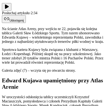
Posłuchaj artykułu
·
2:34
Udostępnij
Na ścianie Atlas Areny, przy wejściu nr 22, pojawiła się kolejna
tablica Galerii Sław Łódzkiego Sportu. Tym razem uhonorowano
Edwarda Kujawę – wieloletniego reprezentanta Polski, zawodnika i
jednego z najbardziej utytułowanych trenerów piłki wodnej w kraju.
Sportowa kariera Kujawy była związana z klubami z Warszawy,
Łodzi i Kopenhagi. Później skupił się na pracy szkoleniowej. Jako
trener zdobył 20 tytułów mistrza Polski i 16 Pucharów Polski. Przez
wiele lat prowadził również reprezentację Polski.
Galeria zdjęć (7) – wczyta się po otwarciu strony.
Edward Kujawa upamiętniony przy Atlas
Arenie
W uroczystości odsłonięcia tablicy uczestniczyli Krzysztof
Maciaszczyk, pomysłodawca i członek Prezydium Kapituły Galerii
Sław Łódzkiego Sportu, Marek Kondraciuk, członek Prezydium