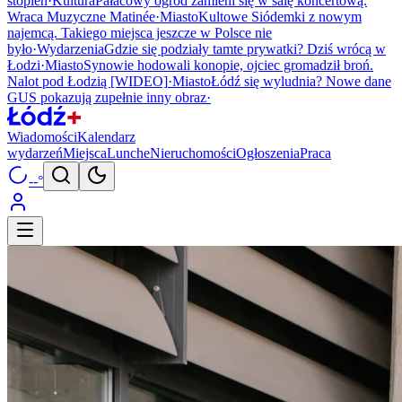
stopień
·
Kultura
Pałacowy ogród zamieni się w salę koncertową.
Wraca Muzyczne Matinée
·
Miasto
Kultowe Siódemki z nowym
najemcą. Takiego miejsca jeszcze w Polsce nie
było
·
Wydarzenia
Gdzie się podziały tamte prywatki? Dziś wrócą w
Łodzi
·
Miasto
Synowie hodowali konopie, ojciec gromadził broń.
Nalot pod Łodzią [WIDEO]
·
Miasto
Łódź się wyludnia? Nowe dane
GUS pokazują zupełnie inny obraz
·
Wiadomości
Kalendarz
wydarzeń
Miejsca
Lunche
Nieruchomości
Ogłoszenia
Praca
--°