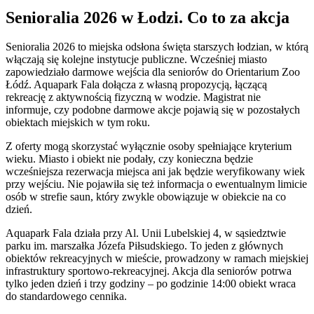
Senioralia 2026 w Łodzi. Co to za akcja
Senioralia 2026 to miejska odsłona święta starszych łodzian, w którą
włączają się kolejne instytucje publiczne. Wcześniej miasto
zapowiedziało darmowe wejścia dla seniorów do Orientarium Zoo
Łódź. Aquapark Fala dołącza z własną propozycją, łączącą
rekreację z aktywnością fizyczną w wodzie. Magistrat nie
informuje, czy podobne darmowe akcje pojawią się w pozostałych
obiektach miejskich w tym roku.
Z oferty mogą skorzystać wyłącznie osoby spełniające kryterium
wieku. Miasto i obiekt nie podały, czy konieczna będzie
wcześniejsza rezerwacja miejsca ani jak będzie weryfikowany wiek
przy wejściu. Nie pojawiła się też informacja o ewentualnym limicie
osób w strefie saun, który zwykle obowiązuje w obiekcie na co
dzień.
Aquapark Fala działa przy Al. Unii Lubelskiej 4, w sąsiedztwie
parku im. marszałka Józefa Piłsudskiego. To jeden z głównych
obiektów rekreacyjnych w mieście, prowadzony w ramach miejskiej
infrastruktury sportowo-rekreacyjnej. Akcja dla seniorów potrwa
tylko jeden dzień i trzy godziny – po godzinie 14:00 obiekt wraca
do standardowego cennika.