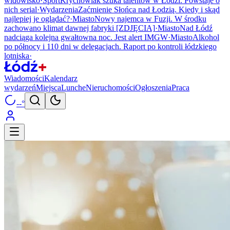
widowisko
·
Sport
Krychowiak szuka talentów w Łodzi. Powstaje o
nich serial
·
Wydarzenia
Zaćmienie Słońca nad Łodzią. Kiedy i skąd
najlepiej je oglądać?
·
Miasto
Nowy najemca w Fuzji. W środku
zachowano klimat dawnej fabryki [ZDJĘCIA]
·
Miasto
Nad Łódź
nadciąga kolejna gwałtowna noc. Jest alert IMGW
·
Miasto
Alkohol
po północy i 110 dni w delegacjach. Raport po kontroli łódzkiego
lotniska
·
Wiadomości
Kalendarz
wydarzeń
Miejsca
Lunche
Nieruchomości
Ogłoszenia
Praca
--°