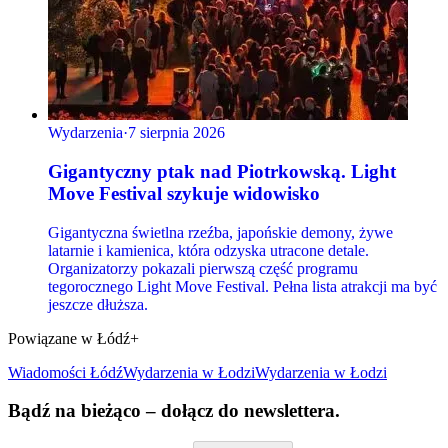
Wydarzenia
·
7 sierpnia 2026
Gigantyczny ptak nad Piotrkowską. Light
Move Festival szykuje widowisko
Gigantyczna świetlna rzeźba, japońskie demony, żywe
latarnie i kamienica, która odzyska utracone detale.
Organizatorzy pokazali pierwszą część programu
tegorocznego Light Move Festival. Pełna lista atrakcji ma być
jeszcze dłuższa.
Powiązane w Łódź+
Wiadomości Łódź
Wydarzenia
w Łodzi
Wydarzenia w Łodzi
Bądź na bieżąco – dołącz do newslettera.