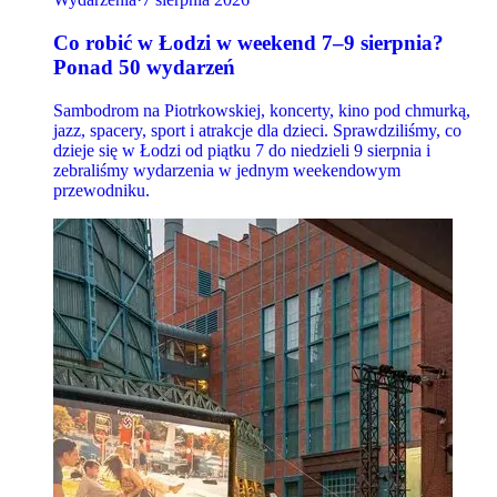
Co robić w Łodzi w weekend 7–9 sierpnia?
Ponad 50 wydarzeń
Sambodrom na Piotrkowskiej, koncerty, kino pod chmurką,
jazz, spacery, sport i atrakcje dla dzieci. Sprawdziliśmy, co
dzieje się w Łodzi od piątku 7 do niedzieli 9 sierpnia i
zebraliśmy wydarzenia w jednym weekendowym
przewodniku.