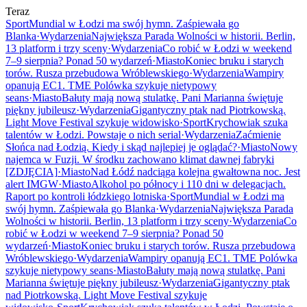
Teraz
Sport
Mundial w Łodzi ma swój hymn. Zaśpiewała go
Blanka
·
Wydarzenia
Największa Parada Wolności w historii. Berlin,
13 platform i trzy sceny
·
Wydarzenia
Co robić w Łodzi w weekend
7–9 sierpnia? Ponad 50 wydarzeń
·
Miasto
Koniec bruku i starych
torów. Rusza przebudowa Wróblewskiego
·
Wydarzenia
Wampiry
opanują EC1. TME Polówka szykuje nietypowy
seans
·
Miasto
Bałuty mają nową stulatkę. Pani Marianna świętuje
piękny jubileusz
·
Wydarzenia
Gigantyczny ptak nad Piotrkowską.
Light Move Festival szykuje widowisko
·
Sport
Krychowiak szuka
talentów w Łodzi. Powstaje o nich serial
·
Wydarzenia
Zaćmienie
Słońca nad Łodzią. Kiedy i skąd najlepiej je oglądać?
·
Miasto
Nowy
najemca w Fuzji. W środku zachowano klimat dawnej fabryki
[ZDJĘCIA]
·
Miasto
Nad Łódź nadciąga kolejna gwałtowna noc. Jest
alert IMGW
·
Miasto
Alkohol po północy i 110 dni w delegacjach.
Raport po kontroli łódzkiego lotniska
·
Sport
Mundial w Łodzi ma
swój hymn. Zaśpiewała go Blanka
·
Wydarzenia
Największa Parada
Wolności w historii. Berlin, 13 platform i trzy sceny
·
Wydarzenia
Co
robić w Łodzi w weekend 7–9 sierpnia? Ponad 50
wydarzeń
·
Miasto
Koniec bruku i starych torów. Rusza przebudowa
Wróblewskiego
·
Wydarzenia
Wampiry opanują EC1. TME Polówka
szykuje nietypowy seans
·
Miasto
Bałuty mają nową stulatkę. Pani
Marianna świętuje piękny jubileusz
·
Wydarzenia
Gigantyczny ptak
nad Piotrkowską. Light Move Festival szykuje