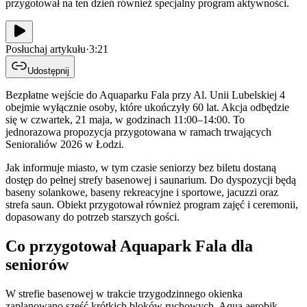
przygotował na ten dzień również specjalny program aktywności.
Posłuchaj artykułu
·
3:21
Udostępnij
Bezpłatne wejście do Aquaparku Fala przy Al. Unii Lubelskiej 4
obejmie wyłącznie osoby, które ukończyły 60 lat. Akcja odbędzie
się w czwartek, 21 maja, w godzinach 11:00–14:00. To
jednorazowa propozycja przygotowana w ramach trwających
Senioraliów 2026 w Łodzi.
Jak informuje miasto, w tym czasie seniorzy bez biletu dostaną
dostęp do pełnej strefy basenowej i saunarium. Do dyspozycji będą
baseny solankowe, baseny rekreacyjne i sportowe, jacuzzi oraz
strefa saun. Obiekt przygotował również program zajęć i ceremonii,
dopasowany do potrzeb starszych gości.
Co przygotował Aquapark Fala dla
seniorów
W strefie basenowej w trakcie trzygodzinnego okienka
zaplanowano sześć krótkich bloków ruchowych. Aqua aerobik