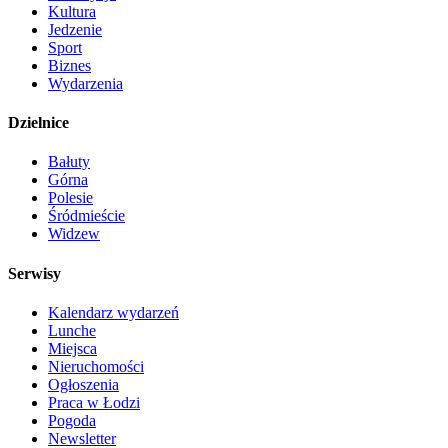
Kultura
Jedzenie
Sport
Biznes
Wydarzenia
Dzielnice
Bałuty
Górna
Polesie
Śródmieście
Widzew
Serwisy
Kalendarz wydarzeń
Lunche
Miejsca
Nieruchomości
Ogłoszenia
Praca w Łodzi
Pogoda
Newsletter