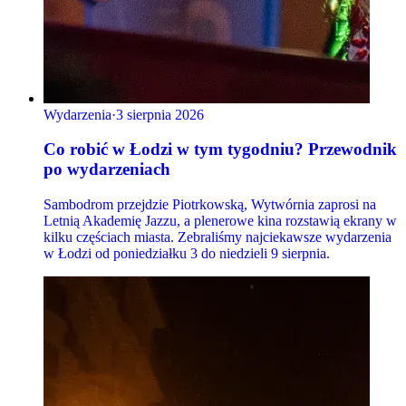
Wydarzenia
·
3 sierpnia 2026
Co robić w Łodzi w tym tygodniu? Przewodnik
po wydarzeniach
Sambodrom przejdzie Piotrkowską, Wytwórnia zaprosi na
Letnią Akademię Jazzu, a plenerowe kina rozstawią ekrany w
kilku częściach miasta. Zebraliśmy najciekawsze wydarzenia
w Łodzi od poniedziałku 3 do niedzieli 9 sierpnia.