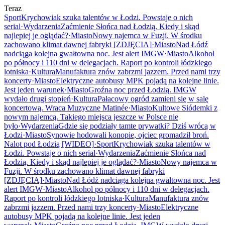
Teraz
Sport
Krychowiak szuka talentów w Łodzi. Powstaje o nich
serial
·
Wydarzenia
Zaćmienie Słońca nad Łodzią. Kiedy i skąd
najlepiej je oglądać?
·
Miasto
Nowy najemca w Fuzji. W środku
zachowano klimat dawnej fabryki [ZDJĘCIA]
·
Miasto
Nad Łódź
nadciąga kolejna gwałtowna noc. Jest alert IMGW
·
Miasto
Alkohol
po północy i 110 dni w delegacjach. Raport po kontroli łódzkiego
lotniska
·
Kultura
Manufaktura znów zabrzmi jazzem. Przed nami trzy
koncerty
·
Miasto
Elektryczne autobusy MPK pojadą na kolejne linie.
Jest jeden warunek
·
Miasto
Groźna noc przed Łodzią. IMGW
wydało drugi stopień
·
Kultura
Pałacowy ogród zamieni się w salę
koncertową. Wraca Muzyczne Matinée
·
Miasto
Kultowe Siódemki z
nowym najemcą. Takiego miejsca jeszcze w Polsce nie
było
·
Wydarzenia
Gdzie się podziały tamte prywatki? Dziś wrócą w
Łodzi
·
Miasto
Synowie hodowali konopie, ojciec gromadził broń.
Nalot pod Łodzią [WIDEO]
·
Sport
Krychowiak szuka talentów w
Łodzi. Powstaje o nich serial
·
Wydarzenia
Zaćmienie Słońca nad
Łodzią. Kiedy i skąd najlepiej je oglądać?
·
Miasto
Nowy najemca w
Fuzji. W środku zachowano klimat dawnej fabryki
[ZDJĘCIA]
·
Miasto
Nad Łódź nadciąga kolejna gwałtowna noc. Jest
alert IMGW
·
Miasto
Alkohol po północy i 110 dni w delegacjach.
Raport po kontroli łódzkiego lotniska
·
Kultura
Manufaktura znów
zabrzmi jazzem. Przed nami trzy koncerty
·
Miasto
Elektryczne
autobusy MPK pojadą na kolejne linie. Jest jeden