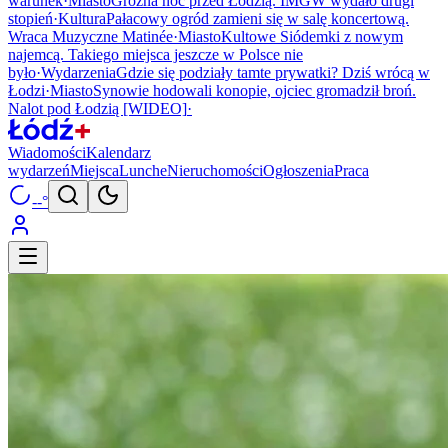
warunek
·
Miasto
Groźna noc przed Łodzią. IMGW wydało drugi
stopień
·
Kultura
Pałacowy ogród zamieni się w salę koncertową.
Wraca Muzyczne Matinée
·
Miasto
Kultowe Siódemki z nowym
najemcą. Takiego miejsca jeszcze w Polsce nie
było
·
Wydarzenia
Gdzie się podziały tamte prywatki? Dziś wrócą w
Łodzi
·
Miasto
Synowie hodowali konopie, ojciec gromadził broń.
Nalot pod Łodzią [WIDEO]
·
Wiadomości
Kalendarz
wydarzeń
Miejsca
Lunche
Nieruchomości
Ogłoszenia
Praca
--°