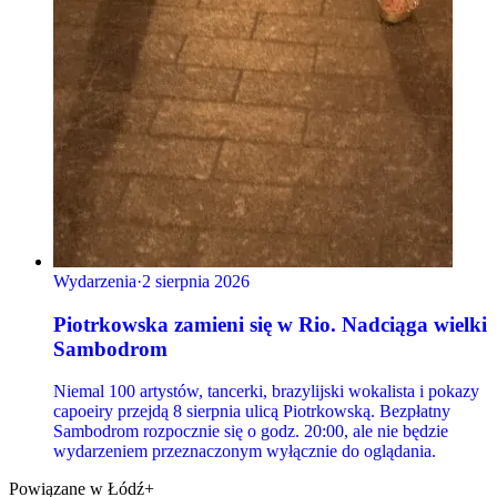
Wydarzenia
·
2 sierpnia 2026
Piotrkowska zamieni się w Rio. Nadciąga wielki
Sambodrom
Niemal 100 artystów, tancerki, brazylijski wokalista i pokazy
capoeiry przejdą 8 sierpnia ulicą Piotrkowską. Bezpłatny
Sambodrom rozpocznie się o godz. 20:00, ale nie będzie
wydarzeniem przeznaczonym wyłącznie do oglądania.
Powiązane w Łódź+