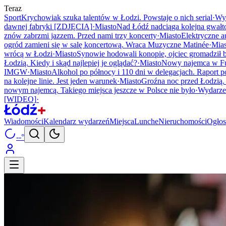
Teraz
Sport
Krychowiak szuka talentów w Łodzi. Powstaje o nich serial
·
Wy
dawnej fabryki [ZDJĘCIA]
·
Miasto
Nad Łódź nadciąga kolejna gwałt
znów zabrzmi jazzem. Przed nami trzy koncerty
·
Miasto
Elektryczne a
ogród zamieni się w salę koncertową. Wraca Muzyczne Matinée
·
Mias
wrócą w Łodzi
·
Miasto
Synowie hodowali konopie, ojciec gromadził
Łodzią. Kiedy i skąd najlepiej je oglądać?
·
Miasto
Nowy najemca w Fu
IMGW
·
Miasto
Alkohol po północy i 110 dni w delegacjach. Raport po
na kolejne linie. Jest jeden warunek
·
Miasto
Groźna noc przed Łodzią
nowym najemcą. Takiego miejsca jeszcze w Polsce nie było
·
Wydarze
[WIDEO]
·
Wiadomości
Kalendarz wydarzeń
Miejsca
Lunche
Nieruchomości
Ogłos
--°