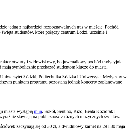
jdzie jedną z najbardziej rozpoznawalnych tras w mieście. Pochód
święta studentów, które połączy centrum Łodzi, uczelnie i
harakter otwarty i widowiskowy, bo juwenaliowy pochód tradycyjnie
zi mają symbolicznie przekazać studentom klucze do miasta.
: Uniwersytet Łódzki, Politechnika Łódzka i Uniwersytet Medyczny w
iejszym punktem programu pozostaną jednak koncerty zaplanowane
ji miasta wystąpią
m.in
. Sokół, Sentino, Kizo, Beata Kozidrak i
 wyraźnie stawiają na publiczność z różnych muzycznych światów.
ściówek zaczynają się od 30 zł, a dwudniowy karnet na 29 i 30 maja