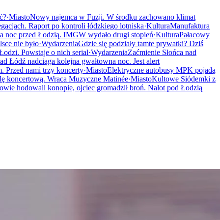
ać?
·
Miasto
Nowy najemca w Fuzji. W środku zachowano klimat
gacjach. Raport po kontroli łódzkiego lotniska
·
Kultura
Manufaktura
a noc przed Łodzią. IMGW wydało drugi stopień
·
Kultura
Pałacowy
sce nie było
·
Wydarzenia
Gdzie się podziały tamte prywatki? Dziś
odzi. Powstaje o nich serial
·
Wydarzenia
Zaćmienie Słońca nad
ad Łódź nadciąga kolejna gwałtowna noc. Jest alert
 Przed nami trzy koncerty
·
Miasto
Elektryczne autobusy MPK pojadą
alę koncertową. Wraca Muzyczne Matinée
·
Miasto
Kultowe Siódemki z
owie hodowali konopie, ojciec gromadził broń. Nalot pod Łodzią