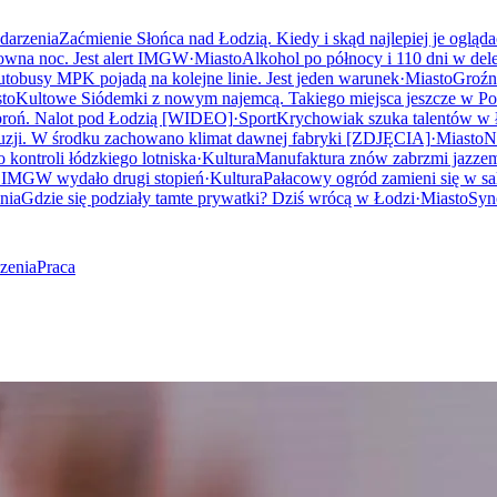
darzenia
Zaćmienie Słońca nad Łodzią. Kiedy i skąd najlepiej je ogląd
owna noc. Jest alert IMGW
·
Miasto
Alkohol po północy i 110 dni w dele
utobusy MPK pojadą na kolejne linie. Jest jeden warunek
·
Miasto
Groźn
to
Kultowe Siódemki z nowym najemcą. Takiego miejsca jeszcze w Pol
 broń. Nalot pod Łodzią [WIDEO]
·
Sport
Krychowiak szuka talentów w Ł
zji. W środku zachowano klimat dawnej fabryki [ZDJĘCIA]
·
Miasto
N
 kontroli łódzkiego lotniska
·
Kultura
Manufaktura znów zabrzmi jazzem.
. IMGW wydało drugi stopień
·
Kultura
Pałacowy ogród zamieni się w s
nia
Gdzie się podziały tamte prywatki? Dziś wrócą w Łodzi
·
Miasto
Syn
zenia
Praca