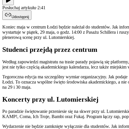
Posłuchaj artykułu
·
2:41
Udostępnij
Koniec maja w centrum Łodzi będzie należał do studentów. Jak inform
wystartuje w piątek, 29 maja, o godz. 14:00 z Pasażu Schillera i ru
plenerową scenę przy ul. Lutomierskiej.
Studenci przejdą przez centrum
Według zapowiedzi magistratu na trasie parady pojawią się platform
jest nie tylko częścią akademickiego kalendarza, lecz także miejski
Tegoroczna edycja ma szczególny wymiar organizacyjny. Jak podaje 
Łodzi. To oznacza wspólne święto środowiska akademickiego, a ni
na 29 i 30 maja.
Koncerty przy ul. Lutomierskiej
Po paradzie świętowanie przeniesie się na skwer przy ul. Lutomiers
KAMP!, Coma, Ich Troje, Bambi oraz Fukaj. Program łączy rap, pop, 
Wydarzenie nie będzie zamknięte wyłącznie dla studentów. Jak infor