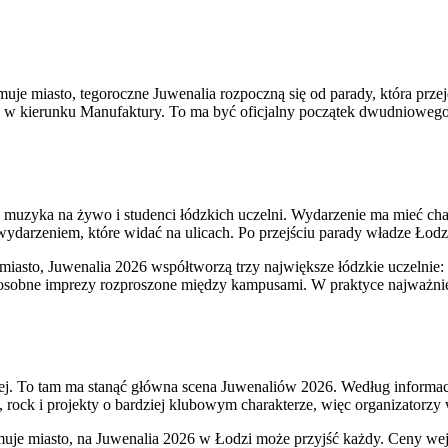
uje miasto, tegoroczne Juwenalia rozpoczną się od parady, która prze
szy w kierunku Manufaktury. To ma być oficjalny początek dwudniowego 
y, muzyka na żywo i studenci łódzkich uczelni. Wydarzenie ma mieć c
m wydarzeniem, które widać na ulicach. Po przejściu parady władze Łod
miasto, Juwenalia 2026 współtworzą trzy największe łódzkie uczelnie
e osobne imprezy rozproszone między kampusami. W praktyce najważn
kiej. To tam ma stanąć główna scena Juwenaliów 2026. Według informac
rock i projekty o bardziej klubowym charakterze, więc organizatorzy
muje miasto, na Juwenalia 2026 w Łodzi może przyjść każdy. Ceny wej