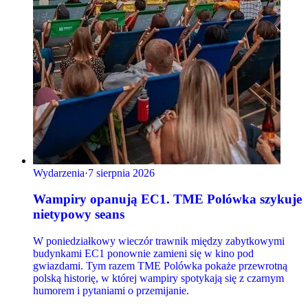
Wydarzenia
·
7 sierpnia 2026
Wampiry opanują EC1. TME Polówka szykuje
nietypowy seans
W poniedziałkowy wieczór trawnik między zabytkowymi
budynkami EC1 ponownie zamieni się w kino pod
gwiazdami. Tym razem TME Polówka pokaże przewrotną
polską historię, w której wampiry spotykają się z czarnym
humorem i pytaniami o przemijanie.