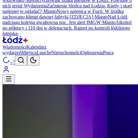
widowisko
·
Sport
Krychowiak szuka talentów w Łodzi. Powstaje o
nich serial
·
Wydarzenia
Zaćmienie Słońca nad Łodzią. Kiedy i skąd
najlepiej je oglądać?
·
Miasto
Nowy najemca w Fuzji. W środku
zachowano klimat dawnej fabryki [ZDJĘCIA]
·
Miasto
Nad Łódź
nadciąga kolejna gwałtowna noc. Jest alert IMGW
·
Miasto
Alkohol
po północy i 110 dni w delegacjach. Raport po kontroli łódzkiego
lotniska
·
Wiadomości
Kalendarz
wydarzeń
Miejsca
Lunche
Nieruchomości
Ogłoszenia
Praca
--°