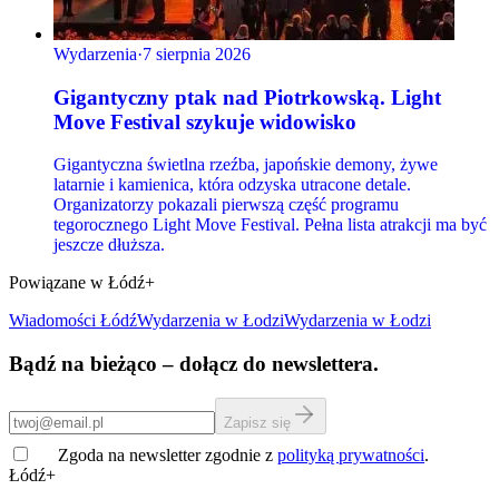
Wydarzenia
·
7 sierpnia 2026
Gigantyczny ptak nad Piotrkowską. Light
Move Festival szykuje widowisko
Gigantyczna świetlna rzeźba, japońskie demony, żywe
latarnie i kamienica, która odzyska utracone detale.
Organizatorzy pokazali pierwszą część programu
tegorocznego Light Move Festival. Pełna lista atrakcji ma być
jeszcze dłuższa.
Powiązane w Łódź+
Wiadomości Łódź
Wydarzenia
w Łodzi
Wydarzenia w Łodzi
Bądź na bieżąco – dołącz do newslettera.
Zapisz się
Zgoda na newsletter zgodnie z
polityką prywatności
.
Łódź+