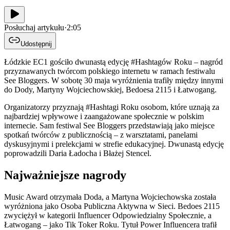
Posłuchaj artykułu
·
2:05
Udostępnij
Łódzkie EC1 gościło dwunastą edycję #Hashtagów Roku – nagród
przyznawanych twórcom polskiego internetu w ramach festiwalu
See Bloggers. W sobotę 30 maja wyróżnienia trafiły między innymi
do Dody, Martyny Wojciechowskiej, Bedoesa 2115 i Łatwogang.
Organizatorzy przyznają #Hashtagi Roku osobom, które uznają za
najbardziej wpływowe i zaangażowane społecznie w polskim
internecie. Sam festiwal See Bloggers przedstawiają jako miejsce
spotkań twórców z publicznością – z warsztatami, panelami
dyskusyjnymi i prelekcjami w strefie edukacyjnej. Dwunastą edycję
poprowadzili Daria Ładocha i Błażej Stencel.
Najważniejsze nagrody
Music Award otrzymała Doda, a Martyna Wojciechowska została
wyróżniona jako Osoba Publiczna Aktywna w Sieci. Bedoes 2115
zwyciężył w kategorii Influencer Odpowiedzialny Społecznie, a
Łatwogang – jako Tik Toker Roku. Tytuł Power Influencera trafił