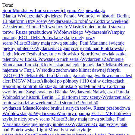
Teraz
Sport
Mundial w Łodzi ma swój hymn. Zaśpiewała go
Blanka
·
Wydarzenia
Największa Parada Wolności w historii. Berlin,
13 platform i trzy sceny
·
Wydarzenia
Co robić w Łodzi w weekend
7–9 sierpnia? Ponad 50 wydarzeń
·
Miasto
Koniec bruku i starych
torów. Rusza przebudowa Wróblewskiego
·
Wydarzenia
Wampiry
opanują EC1. TME Polówka szykuje nietypowy
seans
·
Miasto
Bałuty mają nową stulatkę. Pani Marianna świętuje
piękny jubileusz
·
Wydarzenia
Gigantyczny ptak nad Piotrkowską.
Light Move Festival szykuje widowisko
·
Sport
Krychowiak szuka
talentów w Łodzi. Powstaje o nich serial
·
Wydarzenia
Zaćmienie
Słońca nad Łodzią. Kiedy i skąd najlepiej je oglądać?
·
Miasto
Nowy
najemca w Fuzji. W środku zachowano klimat dawnej fabryki
[ZDJĘCIA]
·
Miasto
Nad Łódź nadciąga kolejna gwałtowna noc. Jest
alert IMGW
·
Miasto
Alkohol po północy i 110 dni w delegacjach.
Raport po kontroli łódzkiego lotniska
·
Sport
Mundial w Łodzi ma
swój hymn. Zaśpiewała go Blanka
·
Wydarzenia
Największa Parada
Wolności w historii. Berlin, 13 platform i trzy sceny
·
Wydarzenia
Co
robić w Łodzi w weekend 7–9 sierpnia? Ponad 50
wydarzeń
·
Miasto
Koniec bruku i starych torów. Rusza przebudowa
Wróblewskiego
·
Wydarzenia
Wampiry opanują EC1. TME Polówka
szykuje nietypowy seans
·
Miasto
Bałuty mają nową stulatkę. Pani
Marianna świętuje piękny jubileusz
·
Wydarzenia
Gigantyczny ptak
nad Piotrkowską. Light Move Festival szykuje