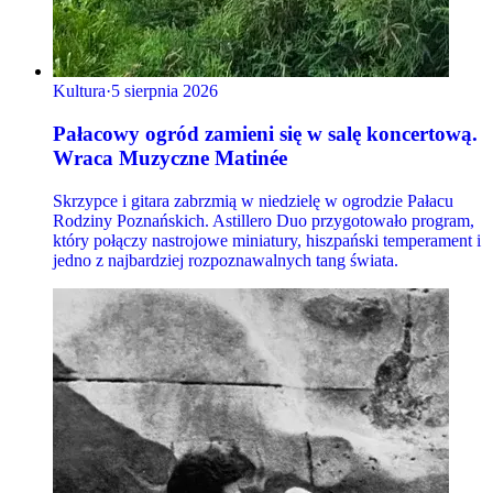
Kultura
·
5 sierpnia 2026
Pałacowy ogród zamieni się w salę koncertową.
Wraca Muzyczne Matinée
Skrzypce i gitara zabrzmią w niedzielę w ogrodzie Pałacu
Rodziny Poznańskich. Astillero Duo przygotowało program,
który połączy nastrojowe miniatury, hiszpański temperament i
jedno z najbardziej rozpoznawalnych tang świata.