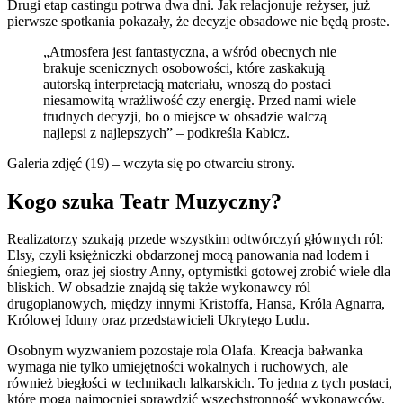
Drugi etap castingu potrwa dwa dni. Jak relacjonuje reżyser, już
pierwsze spotkania pokazały, że decyzje obsadowe nie będą proste.
„Atmosfera jest fantastyczna, a wśród obecnych nie
brakuje scenicznych osobowości, które zaskakują
autorską interpretacją materiału, wnoszą do postaci
niesamowitą wrażliwość czy energię. Przed nami wiele
trudnych decyzji, bo o miejsce w obsadzie walczą
najlepsi z najlepszych” – podkreśla Kabicz.
Galeria zdjęć (19) – wczyta się po otwarciu strony.
Kogo szuka Teatr Muzyczny?
Realizatorzy szukają przede wszystkim odtwórczyń głównych ról:
Elsy, czyli księżniczki obdarzonej mocą panowania nad lodem i
śniegiem, oraz jej siostry Anny, optymistki gotowej zrobić wiele dla
bliskich. W obsadzie znajdą się także wykonawcy ról
drugoplanowych, między innymi Kristoffa, Hansa, Króla Agnarra,
Królowej Iduny oraz przedstawicieli Ukrytego Ludu.
Osobnym wyzwaniem pozostaje rola Olafa. Kreacja bałwanka
wymaga nie tylko umiejętności wokalnych i ruchowych, ale
również biegłości w technikach lalkarskich. To jedna z tych postaci,
które mogą najmocniej sprawdzić wszechstronność wykonawców.