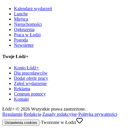
Kalendarz wydarzeń
Lunche
Miejsca
Nieruchomości
Ogłoszenia
Praca w Łodzi
Pogoda
Newsletter
Twoje Łódź+
Konto Łódź+
Dla pracodawców
Dodaj ofertę pracy
Zgłoś wydarzenie
Reklama
Centrum pomocy
Kontakt
Łódź
+
·
©
2026
Wszystkie prawa zastrzeżone.
Regulamin
·
Redakcja
·
Zasady redakcyjne
·
Polityka prywatności
·
·
Tworzone w Łodzi
Ustawienia cookies