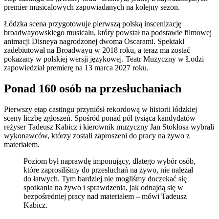
premier musicalowych zapowiadanych na kolejny sezon.
Łódzka scena przygotowuje pierwszą polską inscenizację
broadwayowskiego musicalu, który powstał na podstawie filmowej
animacji Disneya nagrodzonej dwoma Oscarami. Spektakl
zadebiutował na Broadwayu w 2018 roku, a teraz ma zostać
pokazany w polskiej wersji językowej. Teatr Muzyczny w Łodzi
zapowiedział premierę na 13 marca 2027 roku.
Ponad 160 osób na przesłuchaniach
Pierwszy etap castingu przyniósł rekordową w historii łódzkiej
sceny liczbę zgłoszeń. Spośród ponad pół tysiąca kandydatów
reżyser Tadeusz Kabicz i kierownik muzyczny Jan Stokłosa wybrali
wykonawców, którzy zostali zaproszeni do pracy na żywo z
materiałem.
Poziom był naprawdę imponujący, dlatego wybór osób,
które zaprosiliśmy do przesłuchań na żywo, nie należał
do łatwych. Tym bardziej nie mogliśmy doczekać się
spotkania na żywo i sprawdzenia, jak odnajdą się w
bezpośredniej pracy nad materiałem – mówi Tadeusz
Kabicz.