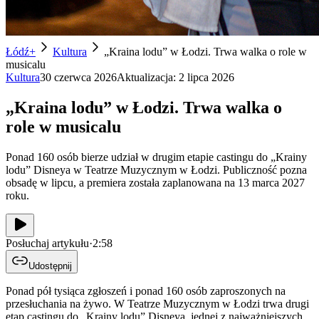
Łódź+
Kultura
„Kraina lodu” w Łodzi. Trwa walka o role w
musicalu
Kultura
30 czerwca 2026
Aktualizacja:
2 lipca 2026
„Kraina lodu” w Łodzi. Trwa walka o
role w musicalu
Ponad 160 osób bierze udział w drugim etapie castingu do „Krainy
lodu” Disneya w Teatrze Muzycznym w Łodzi. Publiczność pozna
obsadę w lipcu, a premiera została zaplanowana na 13 marca 2027
roku.
Posłuchaj artykułu
·
2:58
Udostępnij
Ponad pół tysiąca zgłoszeń i ponad 160 osób zaproszonych na
przesłuchania na żywo. W Teatrze Muzycznym w Łodzi trwa drugi
etap castingu do „Krainy lodu” Disneya, jednej z najważniejszych