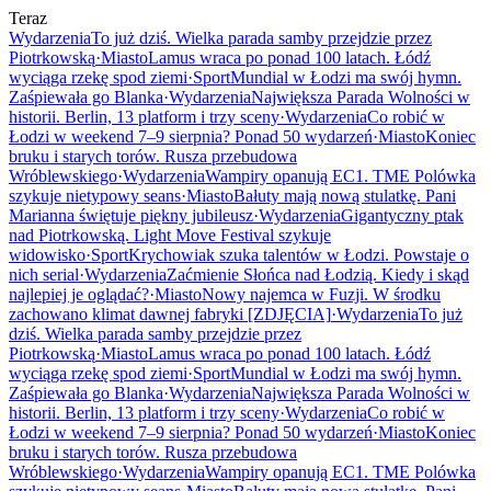
Teraz
Wydarzenia
To już dziś. Wielka parada samby przejdzie przez
Piotrkowską
·
Miasto
Lamus wraca po ponad 100 latach. Łódź
wyciąga rzekę spod ziemi
·
Sport
Mundial w Łodzi ma swój hymn.
Zaśpiewała go Blanka
·
Wydarzenia
Największa Parada Wolności w
historii. Berlin, 13 platform i trzy sceny
·
Wydarzenia
Co robić w
Łodzi w weekend 7–9 sierpnia? Ponad 50 wydarzeń
·
Miasto
Koniec
bruku i starych torów. Rusza przebudowa
Wróblewskiego
·
Wydarzenia
Wampiry opanują EC1. TME Polówka
szykuje nietypowy seans
·
Miasto
Bałuty mają nową stulatkę. Pani
Marianna świętuje piękny jubileusz
·
Wydarzenia
Gigantyczny ptak
nad Piotrkowską. Light Move Festival szykuje
widowisko
·
Sport
Krychowiak szuka talentów w Łodzi. Powstaje o
nich serial
·
Wydarzenia
Zaćmienie Słońca nad Łodzią. Kiedy i skąd
najlepiej je oglądać?
·
Miasto
Nowy najemca w Fuzji. W środku
zachowano klimat dawnej fabryki [ZDJĘCIA]
·
Wydarzenia
To już
dziś. Wielka parada samby przejdzie przez
Piotrkowską
·
Miasto
Lamus wraca po ponad 100 latach. Łódź
wyciąga rzekę spod ziemi
·
Sport
Mundial w Łodzi ma swój hymn.
Zaśpiewała go Blanka
·
Wydarzenia
Największa Parada Wolności w
historii. Berlin, 13 platform i trzy sceny
·
Wydarzenia
Co robić w
Łodzi w weekend 7–9 sierpnia? Ponad 50 wydarzeń
·
Miasto
Koniec
bruku i starych torów. Rusza przebudowa
Wróblewskiego
·
Wydarzenia
Wampiry opanują EC1. TME Polówka