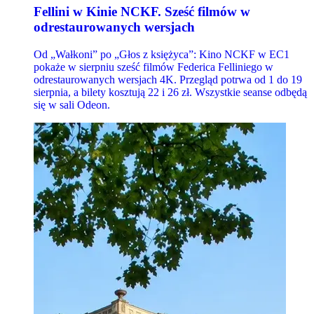
Fellini w Kinie NCKF. Sześć filmów w
odrestaurowanych wersjach
Od „Wałkoni” po „Głos z księżyca”: Kino NCKF w EC1
pokaże w sierpniu sześć filmów Federica Felliniego w
odrestaurowanych wersjach 4K. Przegląd potrwa od 1 do 19
sierpnia, a bilety kosztują 22 i 26 zł. Wszystkie seanse odbędą
się w sali Odeon.