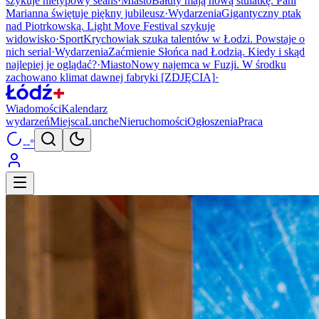
szykuje nietypowy seans
·
Miasto
Bałuty mają nową stulatkę. Pani
Marianna świętuje piękny jubileusz
·
Wydarzenia
Gigantyczny ptak
nad Piotrkowską. Light Move Festival szykuje
widowisko
·
Sport
Krychowiak szuka talentów w Łodzi. Powstaje o
nich serial
·
Wydarzenia
Zaćmienie Słońca nad Łodzią. Kiedy i skąd
najlepiej je oglądać?
·
Miasto
Nowy najemca w Fuzji. W środku
zachowano klimat dawnej fabryki [ZDJĘCIA]
·
Wiadomości
Kalendarz
wydarzeń
Miejsca
Lunche
Nieruchomości
Ogłoszenia
Praca
--°